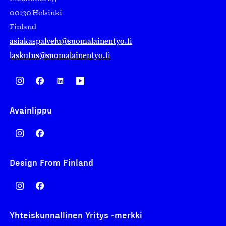
00130 Helsinki
Finland
asiakaspalvelu@suomalainentyo.fi
laskutus@suomalainentyo.fi
Avainlippu
Design From Finland
Yhteiskunnallinen Yritys -merkki