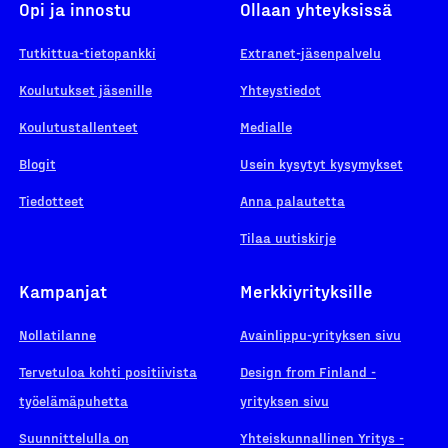
Opi ja innostu
Ollaan yhteyksissä
Tutkittua-tietopankki
Extranet-jäsenpalvelu
Koulutukset jäsenille
Yhteystiedot
Koulutustallenteet
Medialle
Blogit
Usein kysytyt kysymykset
Tiedotteet
Anna palautetta
Tilaa uutiskirje
Kampanjat
Merkkiyrityksille
Nollatilanne
Avainlippu-yrityksen sivu
Tervetuloa kohti positiivista
Design from Finland -
työelämäpuhetta
yrityksen sivu
Suunnittelulla on
Yhteiskunnallinen Yritys -