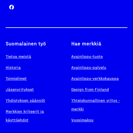
Suomalainen työ
Hae merkkiä
Tietoa meistä
Avainlippu-tuote
Historia
Avainlippu-palvelu
Toimielimet
Avainlippu-verkkokauppa
Jäsenyritykset
Design from Finland
Yhdistyksen säännöt
Yhteiskunnallinen yritys -
merkki
Merkkien kriteerit ja
käyttöehdot
Vuosimaksu