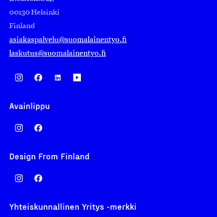
00130 Helsinki
Finland
asiakaspalvelu@suomalainentyo.fi
laskutus@suomalainentyo.fi
Avainlippu
Design From Finland
Yhteiskunnallinen Yritys -merkki