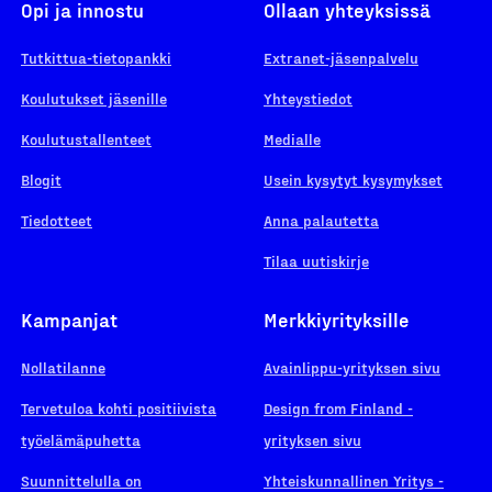
Opi ja innostu
Ollaan yhteyksissä
Tutkittua-tietopankki
Extranet-jäsenpalvelu
Koulutukset jäsenille
Yhteystiedot
Koulutustallenteet
Medialle
Blogit
Usein kysytyt kysymykset
Tiedotteet
Anna palautetta
Tilaa uutiskirje
Kampanjat
Merkkiyrityksille
Nollatilanne
Avainlippu-yrityksen sivu
Tervetuloa kohti positiivista
Design from Finland -
työelämäpuhetta
yrityksen sivu
Suunnittelulla on
Yhteiskunnallinen Yritys -