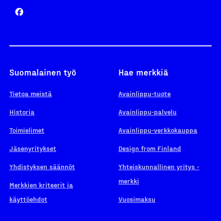
Suomalainen työ
Hae merkkiä
Tietoa meistä
Avainlippu-tuote
Historia
Avainlippu-palvelu
Toimielimet
Avainlippu-verkkokauppa
Jäsenyritykset
Design from Finland
Yhdistyksen säännöt
Yhteiskunnallinen yritys -
merkki
Merkkien kriteerit ja
käyttöehdot
Vuosimaksu