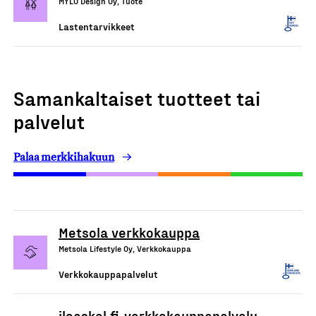
MYLO Design Oy, Tuote
Lastentarvikkeet
Samankaltaiset tuotteet tai
palvelut
Palaa merkkihakuun
Metsola verkkokauppa
Metsola Lifestyle Oy, Verkkokauppa
Verkkokauppapalvelut
iloaskel.fi-verkkokauppapalvelu