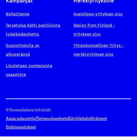
Kampanjat
Merkkiyrityksille
Nollatilanne
Avainlippu-yrityksen sivu
Tervetuloa kohti positiivista
Design from Finland -
työelämäpuhetta
yrityksen sivu
Suunnittelulla on
Yhteiskunnallinen Yritys -
alkuperänsä
merkkiyrityksen sivu
Liputetaan suomalaista
osaamista
© Suomalainen työ 2026.
Anna palautetta
Tietosuojaseloste
Käyttöehdot
Evästeet
Evästeasetukset