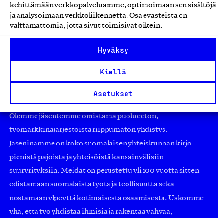
kehittämään verkkopalveluamme, optimoimaan sen sisältöjä
Verkkokauppapalvelut
ja analysoimaan verkkoliikennettä. Osa evästeistä on
välttämättömiä, jotta sivut toimisivat oikein.
Hyväksy
Kiellä
Asetukset
Olemme jäsentemme omistama puolueeton,
työmarkkinajärjestöistä riippumaton yhdistys.
Jäseninämme on koko suomalaisen yhteiskunnan kirjo
pienistä pajoista ja yhteisöistä kansainvälisiin
suuryrityksiin. Meidät on perustettu yli 100 vuotta sitten
edistämään suomalaista työtä ja teollisuutta sekä
nostamaan ylpeyttä kotimaisesta osaamisesta. Uskomme
yhä, että työ yhdistää ihmisiä ja rakentaa vahvaa,