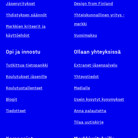
Jäsenyritykset
Design from Finland
Yhdistyksen säännöt
Yhteiskunnallinen yritys -
merkki
Merkkien kriteerit ja
käyttöehdot
Vuosimaksu
Opi ja innostu
Ollaan yhteyksissä
Tutkittua-tietopankki
Extranet-jäsenpalvelu
Koulutukset jäsenille
Yhteystiedot
Koulutustallenteet
Medialle
Blogit
Usein kysytyt kysymykset
Tiedotteet
Anna palautetta
Tilaa uutiskirje