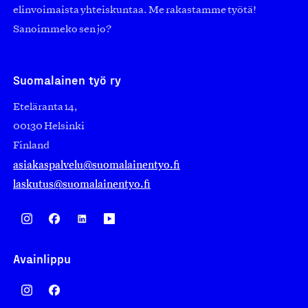
elinvoimaista yhteiskuntaa. Me rakastamme työtä!
Sanoimmeko sen jo?
Suomalainen työ ry
Eteläranta 14,
00130 Helsinki
Finland
asiakaspalvelu@suomalainentyo.fi
laskutus@suomalainentyo.fi
Avainlippu