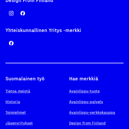
Yhteiskunnallinen Yritys -merkki
Suomalainen työ
Hae merkkiä
Tietoa meistä
Avainlippu-tuote
Historia
Avainlippu-palvelu
Toimielimet
Avainlippu-verkkokauppa
Jäsenyritykset
Design from Finland