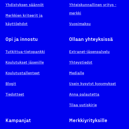
Yhdistyksen säännöt
Yhteiskunnallinen yritys -
merkki
Merkkien kriteerit ja
käyttöehdot
Vuosimaksu
Opi ja innostu
Ollaan yhteyksissä
Tutkittua-tietopankki
Extranet-jäsenpalvelu
Koulutukset jäsenille
Yhteystiedot
Koulutustallenteet
Medialle
Blogit
Usein kysytyt kysymykset
Tiedotteet
Anna palautetta
Tilaa uutiskirje
Kampanjat
Merkkiyrityksille