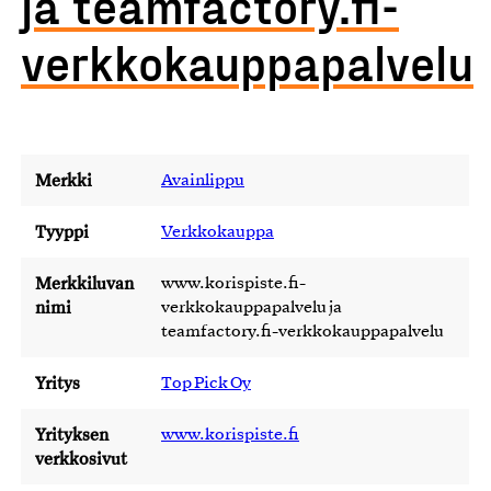
ja teamfactory.fi-
verkkokauppapalvelu
Merkki
Avainlippu
Tyyppi
Verkkokauppa
Merkkiluvan
www.korispiste.fi-
nimi
verkkokauppapalvelu ja
teamfactory.fi-verkkokauppapalvelu
Yritys
Top Pick Oy
Yrityksen
www.korispiste.fi
verkkosivut