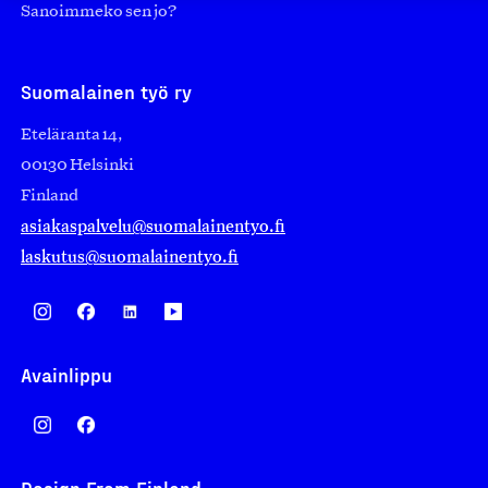
Sanoimmeko sen jo?
Suomalainen työ ry
Eteläranta 14,
00130 Helsinki
Finland
asiakaspalvelu@suomalainentyo.fi
laskutus@suomalainentyo.fi
Avainlippu
Design From Finland