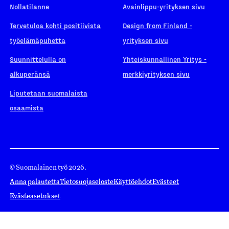
Nollatilanne
Avainlippu-yrityksen sivu
Tervetuloa kohti positiivista
Design from Finland -
työelämäpuhetta
yrityksen sivu
Suunnittelulla on
Yhteiskunnallinen Yritys -
alkuperänsä
merkkiyrityksen sivu
Liputetaan suomalaista
osaamista
© Suomalainen työ 2026.
Anna palautetta
Tietosuojaseloste
Käyttöehdot
Evästeet
Evästeasetukset