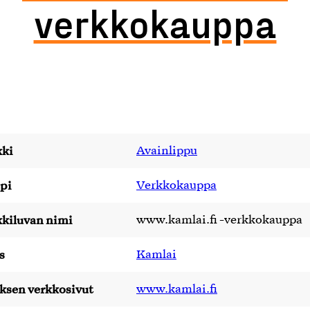
verkkokauppa
ki
Avainlippu
pi
Verkkokauppa
kiluvan nimi
www.kamlai.fi -verkkokauppa
s
Kamlai
yksen verkkosivut
www.kamlai.fi