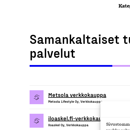
Kate
Samankaltaiset t
palvelut
Metsola verkkokauppa
Metsola Lifestyle Oy, Verkkokauppa
iloaskel.fi-verkkokauppapalvelu
Sivustomme 
Iloaskel Oy, Verkkokauppa