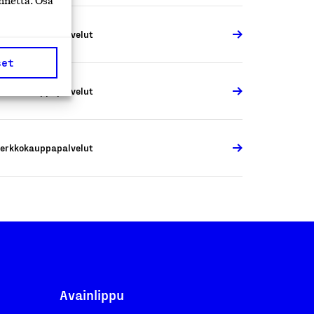
nnettä. Osa
erkkokauppapalvelut
set
erkkokauppapalvelut
erkkokauppapalvelut
Avainlippu