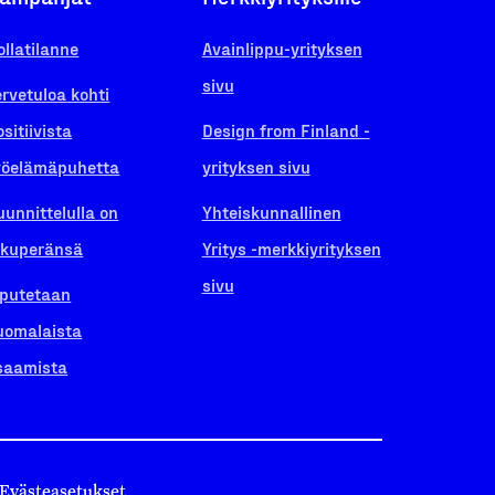
ollatilanne
Avainlippu-yrityksen
sivu
ervetuloa kohti
ositiivista
Design from Finland -
yöelämäpuhetta
yrityksen sivu
uunnittelulla on
Yhteiskunnallinen
lkuperänsä
Yritys -merkkiyrityksen
sivu
iputetaan
uomalaista
saamista
Evästeasetukset