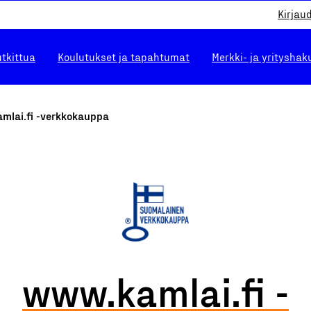
Kirjau
utkittua
Koulutukset ja tapahtumat
Merkki- ja yrityshak
mlai.fi -verkkokauppa
www.kamlai.fi -