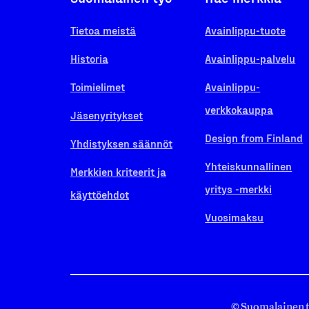
Tietoa meistä
Avainlippu-tuote
Historia
Avainlippu-palvelu
Toimielimet
Avainlippu-
verkkokauppa
Jäsenyritykset
Design from Finland
Yhdistyksen säännöt
Yhteiskunnallinen
Merkkien kriteerit ja
yritys -merkki
käyttöehdot
Vuosimaksu
© Suomalainen 