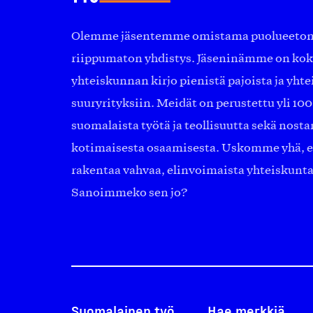
Olemme jäsentemme omistama puolueeton, 
riippumaton yhdistys. Jäseninämme on ko
yhteiskunnan kirjo pienistä pajoista ja yhte
suuryrityksiin. Meidät on perustettu yli 10
suomalaista työtä ja teollisuutta sekä nost
kotimaisesta osaamisesta. Uskomme yhä, ett
rakentaa vahvaa, elinvoimaista yhteiskunt
Sanoimmeko sen jo?
Suomalainen työ
Hae merkkiä