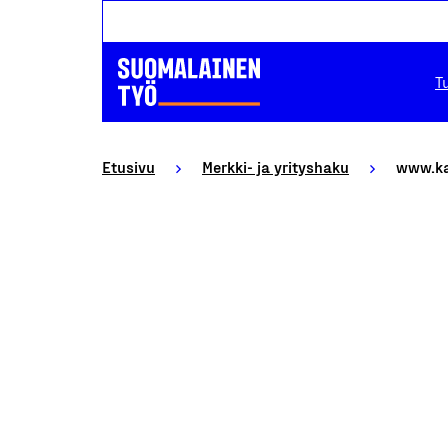
T
Etusivu
Merkki- ja yrityshaku
www.ka