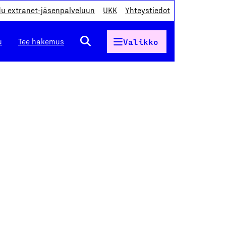
du extranet-jäsenpalveluun
UKK
Yhteystiedot
u
Tee hakemus
Valikko