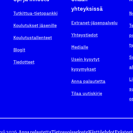
yhteyksissä
Tutkittua-tietopankki
N
Extranet-jäsenpalvelu
Koulutukset jäsenille
T
Yhteystiedot
p
Koulutustallenteet
t
Medialle
Blogit
S
Usein kysytyt
Tiedotteet
a
kysymykset
L
Anna palautetta
s
Tilaa uutiskirje
o
työ 2026.
Anna palautetta
Tietosuojaseloste
Käyttöehdot
Evästeet