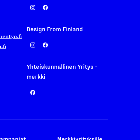
Design From Finland
nentyo.fi
.fi
Yhteiskunnallinen Yritys -
merkki
ampanjat
Merkkiyrityksille