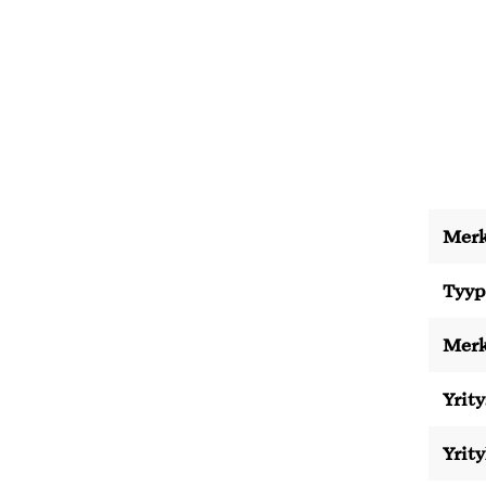
Merk
Tyyp
Merk
Yrity
Yrit