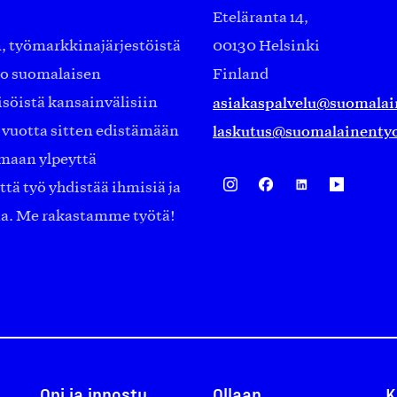
Eteläranta 14,
työmarkkinajärjestöistä
00130 Helsinki
ko suomalaisen
Finland
asiakaspalvelu@suomalai
isöistä kansainvälisiin
laskutus@suomalainentyo
0 vuotta sitten edistämään
amaan ylpeyttä
ä työ yhdistää ihmisiä ja
aa. Me rakastamme työtä!
Opi ja innostu
Ollaan
K