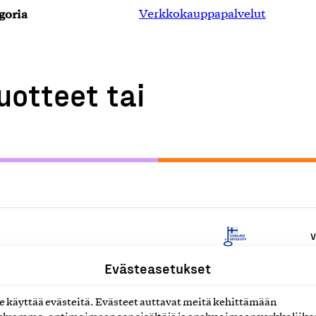
goria
Verkkokauppapalvelut
uotteet tai
V
Evästeasetukset
V
käyttää evästeitä. Evästeet auttavat meitä kehittämään