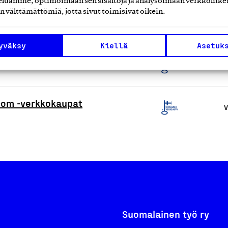
luamme, optimoimaan sen sisältöjä ja analysoimaan verkkoliike
n välttämättömiä, jotta sivut toimisivat oikein.
V
yväksy
Kiellä
Asetuk
V
.com -verkkokaupat
V
Suomalainen työ ry