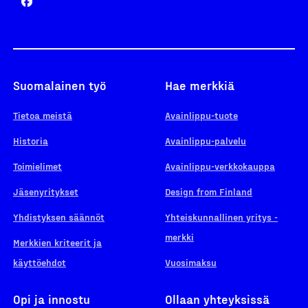
Suomalainen työ
Hae merkkiä
Tietoa meistä
Avainlippu-tuote
Historia
Avainlippu-palvelu
Toimielimet
Avainlippu-verkkokauppa
Jäsenyritykset
Design from Finland
Yhdistyksen säännöt
Yhteiskunnallinen yritys -
merkki
Merkkien kriteerit ja
käyttöehdot
Vuosimaksu
Opi ja innostu
Ollaan yhteyksissä