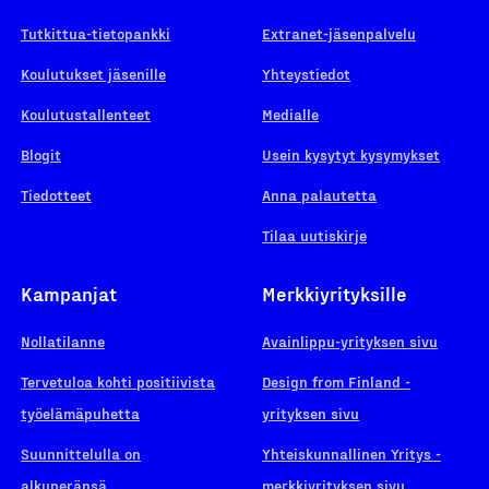
Tutkittua-tietopankki
Extranet-jäsenpalvelu
Koulutukset jäsenille
Yhteystiedot
Koulutustallenteet
Medialle
Blogit
Usein kysytyt kysymykset
Tiedotteet
Anna palautetta
Tilaa uutiskirje
Kampanjat
Merkkiyrityksille
Nollatilanne
Avainlippu-yrityksen sivu
Tervetuloa kohti positiivista
Design from Finland -
työelämäpuhetta
yrityksen sivu
Suunnittelulla on
Yhteiskunnallinen Yritys -
alkuperänsä
merkkiyrityksen sivu