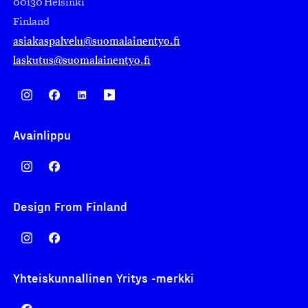
00130 Helsinki
Finland
asiakaspalvelu@suomalainentyo.fi
laskutus@suomalainentyo.fi
Avainlippu
Design From Finland
Yhteiskunnallinen Yritys -merkki