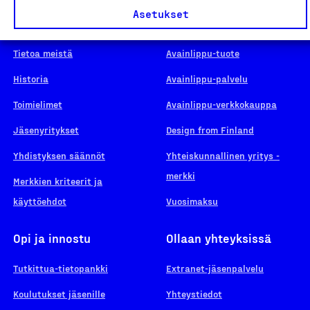
Asetukset
Suomalainen työ
Hae merkkiä
Tietoa meistä
Avainlippu-tuote
Historia
Avainlippu-palvelu
Toimielimet
Avainlippu-verkkokauppa
Jäsenyritykset
Design from Finland
Yhdistyksen säännöt
Yhteiskunnallinen yritys -
merkki
Merkkien kriteerit ja
käyttöehdot
Vuosimaksu
Opi ja innostu
Ollaan yhteyksissä
Tutkittua-tietopankki
Extranet-jäsenpalvelu
Koulutukset jäsenille
Yhteystiedot