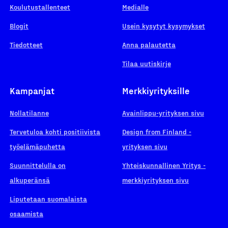
Koulutustallenteet
Medialle
Blogit
Usein kysytyt kysymykset
Tiedotteet
Anna palautetta
Tilaa uutiskirje
Kampanjat
Merkkiyrityksille
Nollatilanne
Avainlippu-yrityksen sivu
Tervetuloa kohti positiivista
Design from Finland -
työelämäpuhetta
yrityksen sivu
Suunnittelulla on
Yhteiskunnallinen Yritys -
alkuperänsä
merkkiyrityksen sivu
Liputetaan suomalaista
osaamista