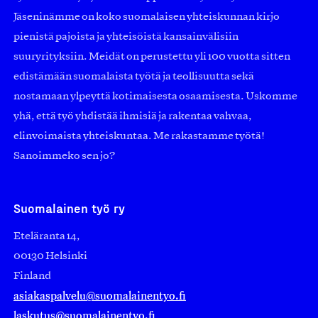
Jäseninämme on koko suomalaisen yhteiskunnan kirjo
pienistä pajoista ja yhteisöistä kansainvälisiin
suuryrityksiin. Meidät on perustettu yli 100 vuotta sitten
edistämään suomalaista työtä ja teollisuutta sekä
nostamaan ylpeyttä kotimaisesta osaamisesta. Uskomme
yhä, että työ yhdistää ihmisiä ja rakentaa vahvaa,
elinvoimaista yhteiskuntaa. Me rakastamme työtä!
Sanoimmeko sen jo?
Suomalainen työ ry
Eteläranta 14,
00130 Helsinki
Finland
asiakaspalvelu@suomalainentyo.fi
laskutus@suomalainentyo.fi