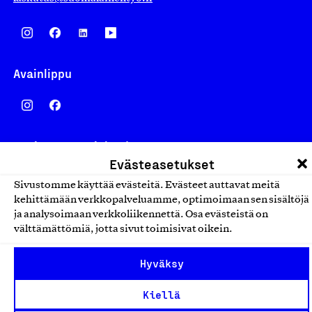
Avainlippu
Design From Finland
Evästeasetukset
Sivustomme käyttää evästeitä. Evästeet auttavat meitä
kehittämään verkkopalveluamme, optimoimaan sen sisältöjä
ja analysoimaan verkkoliikennettä. Osa evästeistä on
Yhteiskunnallinen Yritys -merkki
välttämättömiä, jotta sivut toimisivat oikein.
Hyväksy
Kiellä