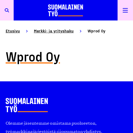
Etusivu
Merkki- ja yrityshaku
Wprod Oy
Wprod Oy
Olemme jäsentemme omistama puolueeton,
työmarkkinajärjestöistä riippumaton yhdistys.