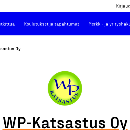
Kirjau
utkittua
Koulutukset ja tapahtumat
Merkki- ja yrityshak
sastus Oy
WP-Katsastus Oy