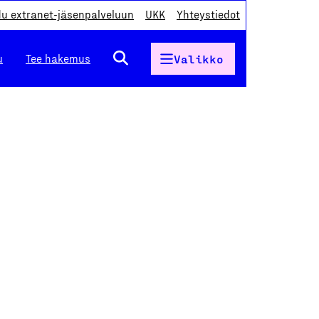
du extranet-jäsenpalveluun
UKK
Yhteystiedot
u
Tee hakemus
Valikko