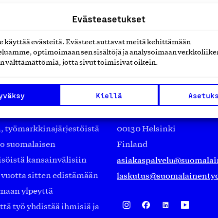
Evästeasetukset
käyttää evästeitä. Evästeet auttavat meitä kehittämään
luamme, optimoimaan sen sisältöjä ja analysoimaan verkkoliike
n välttämättömiä, jotta sivut toimisivat oikein.
Suomalainen työ ry
yväksy
Kiellä
Asetuk
Eteläranta 14,
työmarkkinajärjestöistä
00130 Helsinki
ko suomalaisen
Finland
asiakaspalvelu@suomalai
isöistä kansainvälisiin
laskutus@suomalainentyo
0 vuotta sitten edistämään
amaan ylpeyttä
ä työ yhdistää ihmisiä ja