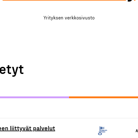
Yrityksen verkkosivusto
etyt
en liittyvät palvelut
A