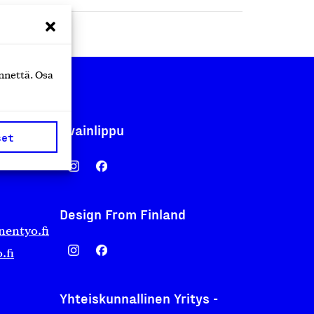
nnettä. Osa
Avainlippu
set
Design From Finland
nentyo.fi
.fi
Yhteiskunnallinen Yritys -