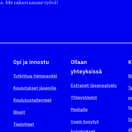
aa. Me rakastamme työtä!
Opi ja innostu
Ollaan
K
yhteyksissä
Tutkittua-tietopankki
N
Extranet-jäsenpalvelu
Koulutukset jäsenille
T
Yhteystiedot
p
Koulutustallenteet
t
Medialle
Blogit
S
Usein kysytyt
Tiedotteet
a
kysymykset