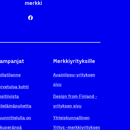
merkki
ampanjat
Merkkiyrityksille
ollatilanne
Avainlippu-yrityksen
sivu
ervetuloa kohti
ositiivista
Design from Finland -
yöelämäpuhetta
yrityksen sivu
uunnittelulla on
Yhteiskunnallinen
lkuperänsä
Yritys -merkkiyrityksen