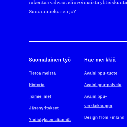
rakentaa vahvaa, elinvoimaista yhteiskunt
Sanoimmeko sen jo?
Suomalainen työ
Hae merkkiä
Tietoa meistä
Avainlippu-tuote
Historia
Avainlippu-palvelu
Toimielimet
Avainlippu-
verkkokauppa
Jäsenyritykset
Design from Finland
Yhdistyksen säännöt