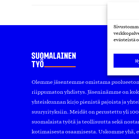
Sivustomme 
verkkopalve
evästeistä o
H
Olemme jäsentemme omistama puolueeton, 
riippumaton yhdistys. Jäseninämme on ko
yhteiskunnan kirjo pienistä pajoista ja yhte
suuryrityksiin. Meidät on perustettu yli 10
suomalaista työtä ja teollisuutta sekä nost
kotimaisesta osaamisesta. Uskomme yhä, ett