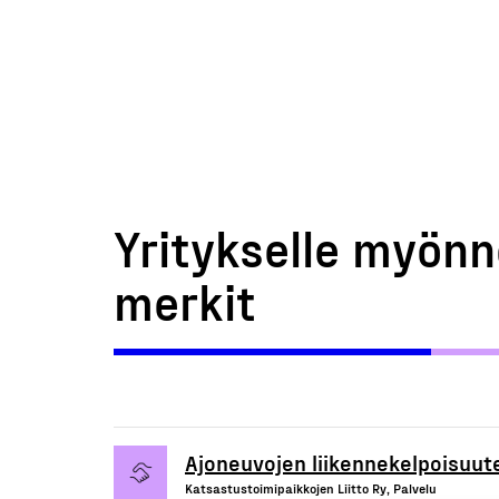
Yritykselle myönn
merkit
Ajoneuvojen liikennekelpoisuute
Katsastustoimipaikkojen Liitto Ry, Palvelu