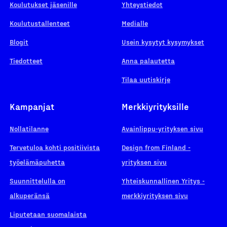
Koulutukset jäsenille
Yhteystiedot
Koulutustallenteet
Medialle
Blogit
Usein kysytyt kysymykset
Tiedotteet
Anna palautetta
Tilaa uutiskirje
Kampanjat
Merkkiyrityksille
Nollatilanne
Avainlippu-yrityksen sivu
Tervetuloa kohti positiivista
Design from Finland -
työelämäpuhetta
yrityksen sivu
Suunnittelulla on
Yhteiskunnallinen Yritys -
alkuperänsä
merkkiyrityksen sivu
Liputetaan suomalaista