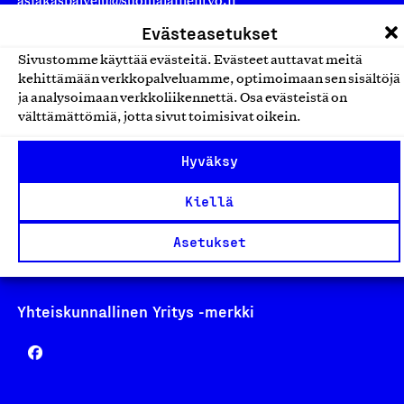
asiakaspalvelu@suomalainentyo.fi
laskutus@suomalainentyo.fi
Evästeasetukset
Sivustomme käyttää evästeitä. Evästeet auttavat meitä
kehittämään verkkopalveluamme, optimoimaan sen sisältöjä
ja analysoimaan verkkoliikennettä. Osa evästeistä on
välttämättömiä, jotta sivut toimisivat oikein.
Avainlippu
Hyväksy
Kiellä
Design From Finland
Asetukset
Yhteiskunnallinen Yritys -merkki