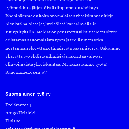
työmarkkinajärjestöistä riippumaton yhdistys.
Jäseninämme on koko suomalaisen yhteiskunnan kirjo
pienistä pajoista ja yhteisöistä kansainvälisiin
suuryrityksiin. Meidät on perustettu yli 100 vuotta sitten
edistämään suomalaista työtä ja teollisuutta sekä
nostamaan ylpeyttä kotimaisesta osaamisesta. Uskomme
yhä, että työ yhdistää ihmisiä ja rakentaa vahvaa,
elinvoimaista yhteiskuntaa. Me rakastamme työtä!
Sanoimmeko sen jo?
Suomalainen työ ry
Eteläranta 14,
00130 Helsinki
Finland