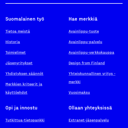
Suomalainen työ
Hae merkkiä
Tietoa meistä
Avainlippu-tuote
Historia
Avainlippu-palvelu
Toimielimet
Avainlippu-verkkokauppa
Jäsenyritykset
Design from Finland
Yhdistyksen säännöt
Yhteiskunnallinen yritys -
merkki
Merkkien kriteerit ja
käyttöehdot
Vuosimaksu
Opi ja innostu
Ollaan yhteyksissä
Tutkittua-tietopankki
Extranet-jäsenpalvelu