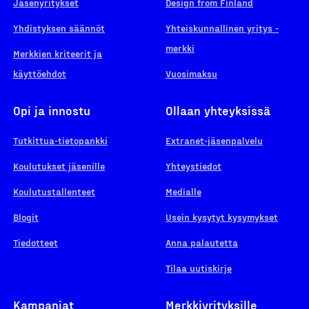
Jäsenyritykset
Design from Finland
Yhdistyksen säännöt
Yhteiskunnallinen yritys -
merkki
Merkkien kriteerit ja
käyttöehdot
Vuosimaksu
Opi ja innostu
Ollaan yhteyksissä
Tutkittua-tietopankki
Extranet-jäsenpalvelu
Koulutukset jäsenille
Yhteystiedot
Koulutustallenteet
Medialle
Blogit
Usein kysytyt kysymykset
Tiedotteet
Anna palautetta
Tilaa uutiskirje
Kampanjat
Merkkiyrityksille