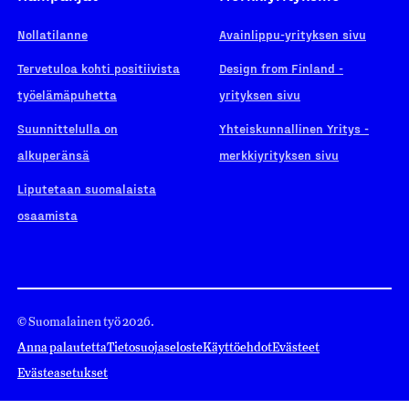
Nollatilanne
Avainlippu-yrityksen sivu
Tervetuloa kohti positiivista
Design from Finland -
työelämäpuhetta
yrityksen sivu
Suunnittelulla on
Yhteiskunnallinen Yritys -
alkuperänsä
merkkiyrityksen sivu
Liputetaan suomalaista
osaamista
© Suomalainen työ 2026.
Anna palautetta
Tietosuojaseloste
Käyttöehdot
Evästeet
Evästeasetukset