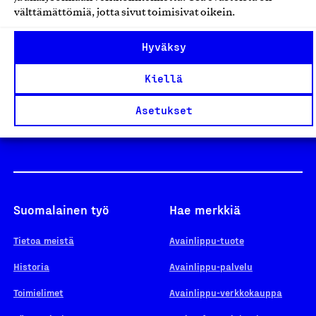
välttämättömiä, jotta sivut toimisivat oikein.
Design From Finland
Hyväksy
Kiellä
Yhteiskunnallinen Yritys -merkki
Asetukset
Suomalainen työ
Hae merkkiä
Tietoa meistä
Avainlippu-tuote
Historia
Avainlippu-palvelu
Toimielimet
Avainlippu-verkkokauppa