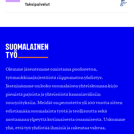
Taksipalvelut
Olemme jäsentemme omistama puolueeton,
työmarkkinajärjestöistä riippumaton yhdistys.
Jäseninämme on koko suomalaisen yhteiskunnan kirjo
pienistä pajoista ja yhteisöistä kansainvälisiin
suuryrityksiin. Meidät on perustettu yli 100 vuotta sitten
edistämään suomalaista työtä ja teollisuutta sekä
nostamaan ylpeyttä kotimaisesta osaamisesta. Uskomme
yhä, että työ yhdistää ihmisiä ja rakentaa vahvaa,