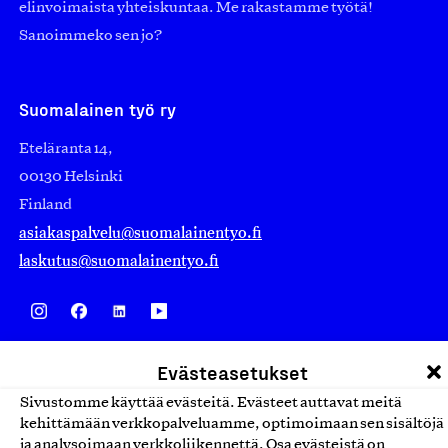
elinvoimaista yhteiskuntaa. Me rakastamme työtä!
Sanoimmeko sen jo?
Suomalainen työ ry
Eteläranta 14,
00130 Helsinki
Finland
asiakaspalvelu@suomalainentyo.fi
laskutus@suomalainentyo.fi
Avainlippu
Evästeasetukset
Sivustomme käyttää evästeitä. Evästeet auttavat meitä
kehittämään verkkopalveluamme, optimoimaan sen sisältöjä
ja analysoimaan verkkoliikennettä. Osa evästeistä on