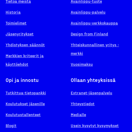
Tietoa meistä
Avainlippu-tuote
Historia
Avainlippu-palvelu
Toimielimet
Avainlippu-verkkokauppa
Jäsenyritykset
Design from Finland
Yhdistyksen säännöt
Yhteiskunnallinen yritys -
merkki
Merkkien kriteerit ja
käyttöehdot
Vuosimaksu
Opi ja innostu
Ollaan yhteyksissä
Tutkittua-tietopankki
Extranet-jäsenpalvelu
Koulutukset jäsenille
Yhteystiedot
Koulutustallenteet
Medialle
Blogit
Usein kysytyt kysymykset