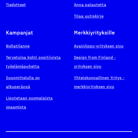
Tiedotteet
Anna palautetta
Tilaa uutiskirje
Kampanjat
Merkkiyrityksille
Nollatilanne
Avainlippu-yrityksen sivu
Tervetuloa kohti positiivista
Design from Finland -
työelämäpuhetta
yrityksen sivu
Suunnittelulla on
Yhteiskunnallinen Yritys -
alkuperänsä
merkkiyrityksen sivu
Liputetaan suomalaista
osaamista