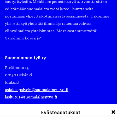
suuryrityksiin. Meidät on perustettu yli 100 vuotta sitten
edistämään suomalaista työtä ja teollisuutta sekä
nostamaan ylpeyttä kotimaisesta osaamisesta. Uskomme
yhä, että työ yhdistää ihmisiä ja rakentaa vahvaa,
elinvoimaista yhteiskuntaa. Me rakastamme työtä!
Sanoimmeko sen jo?
Suomalainen työ ry
Eteläranta 14,
00130 Helsinki
Finland
asiakaspalvelu@suomalainentyo.fi
laskutus@suomalainentyo.fi
Evästeasetukset