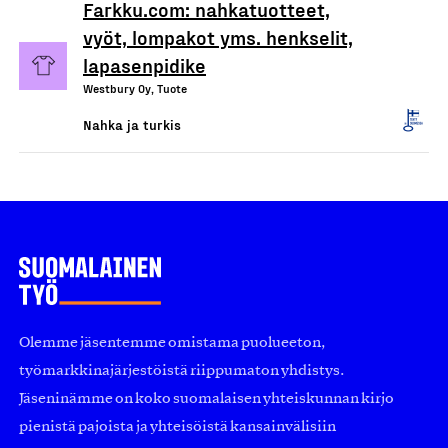
Farkku.com: nahkatuotteet,
vyöt, lompakot yms. henkselit,
lapasenpidike
Westbury Oy, Tuote
Nahka ja turkis
Olemme jäsentemme omistama puolueeton,
työmarkkinajärjestöistä riippumaton yhdistys.
Jäseninämme on koko suomalaisen yhteiskunnan kirjo
pienistä pajoista ja yhteisöistä kansainvälisiin