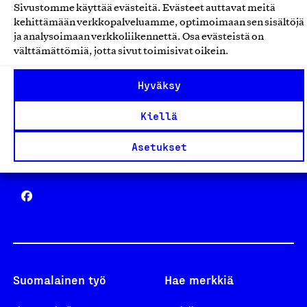
Sivustomme käyttää evästeitä. Evästeet auttavat meitä
Avainlippu
kehittämään verkkopalveluamme, optimoimaan sen sisältöjä
ja analysoimaan verkkoliikennettä. Osa evästeistä on
välttämättömiä, jotta sivut toimisivat oikein.
Hyväksy
Design From Finland
Kiellä
Asetukset
Yhteiskunnallinen Yritys -merkki
Suomalainen työ
Hae merkkiä