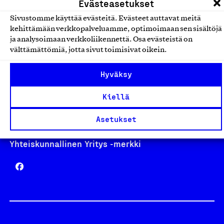
Evästeasetukset
Sivustomme käyttää evästeitä. Evästeet auttavat meitä
kehittämään verkkopalveluamme, optimoimaan sen sisältöjä
Avainlippu
ja analysoimaan verkkoliikennettä. Osa evästeistä on
välttämättömiä, jotta sivut toimisivat oikein.
Hyväksy
Design From Finland
Kiellä
Asetukset
Yhteiskunnallinen Yritys -merkki