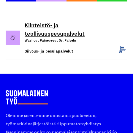
Kiinteistö- ja
teollisuuspesupalvelut
Washout Painepesut Oy, Palvelu
Siivous- ja pesulapalvelut
Olemme jäsentemme omistama puolueeton,
työmarkkinajärjestöistä riippumaton yhdistys.
Jäseninämme on koko suomalaisen yhteiskunnan kirjo