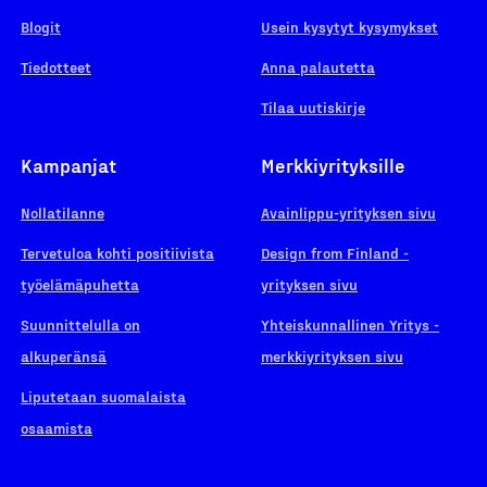
Blogit
Usein kysytyt kysymykset
Tiedotteet
Anna palautetta
Tilaa uutiskirje
Kampanjat
Merkkiyrityksille
Nollatilanne
Avainlippu-yrityksen sivu
Tervetuloa kohti positiivista
Design from Finland -
työelämäpuhetta
yrityksen sivu
Suunnittelulla on
Yhteiskunnallinen Yritys -
alkuperänsä
merkkiyrityksen sivu
Liputetaan suomalaista
osaamista