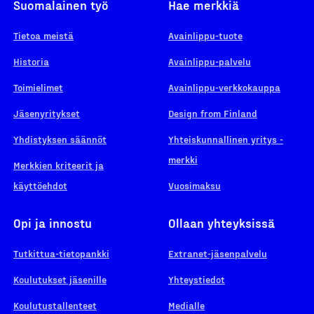
Suomalainen työ
Hae merkkiä
Tietoa meistä
Avainlippu-tuote
Historia
Avainlippu-palvelu
Toimielimet
Avainlippu-verkkokauppa
Jäsenyritykset
Design from Finland
Yhdistyksen säännöt
Yhteiskunnallinen yritys -
merkki
Merkkien kriteerit ja
käyttöehdot
Vuosimaksu
Opi ja innostu
Ollaan yhteyksissä
Tutkittua-tietopankki
Extranet-jäsenpalvelu
Koulutukset jäsenille
Yhteystiedot
Koulutustallenteet
Medialle