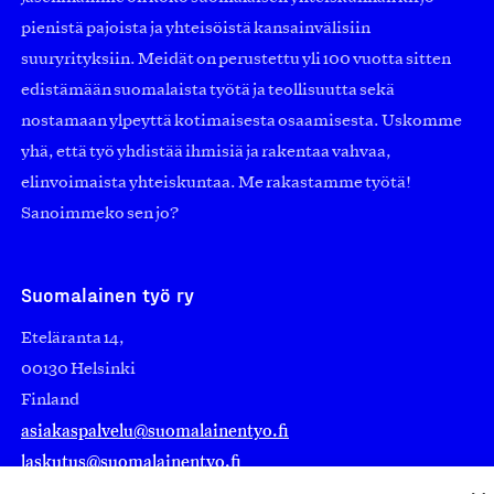
pienistä pajoista ja yhteisöistä kansainvälisiin
suuryrityksiin. Meidät on perustettu yli 100 vuotta sitten
edistämään suomalaista työtä ja teollisuutta sekä
nostamaan ylpeyttä kotimaisesta osaamisesta. Uskomme
yhä, että työ yhdistää ihmisiä ja rakentaa vahvaa,
elinvoimaista yhteiskuntaa. Me rakastamme työtä!
Sanoimmeko sen jo?
Suomalainen työ ry
Eteläranta 14,
00130 Helsinki
Finland
asiakaspalvelu@suomalainentyo.fi
laskutus@suomalainentyo.fi