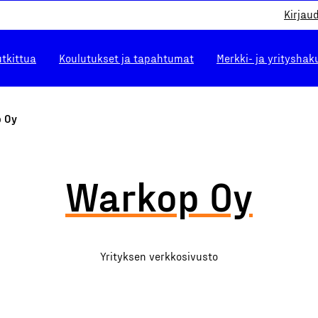
Kirjau
utkittua
Koulutukset ja tapahtumat
Merkki- ja yrityshak
 Oy
Warkop Oy
Yrityksen verkkosivusto