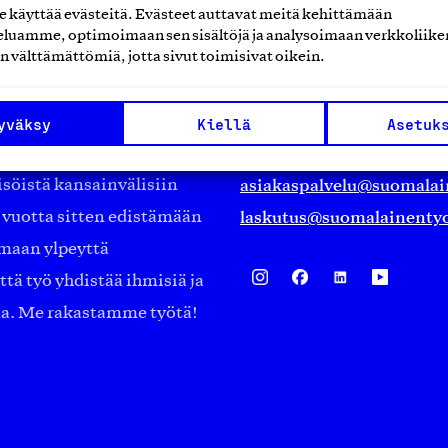
käyttää evästeitä. Evästeet auttavat meitä kehittämään
luamme, optimoimaan sen sisältöjä ja analysoimaan verkkoliike
Suomalainen työ ry
n välttämättömiä, jotta sivut toimisivat oikein.
Eteläranta 14,
työmarkkinajärjestöistä
00130 Helsinki
yväksy
Kiellä
Asetuk
ko suomalaisen
Finland
asiakaspalvelu@suomalai
isöistä kansainvälisiin
laskutus@suomalainentyo
0 vuotta sitten edistämään
amaan ylpeyttä
ä työ yhdistää ihmisiä ja
aa. Me rakastamme työtä!