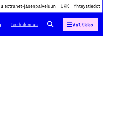
du extranet-jäsenpalveluun
UKK
Yhteystiedot
u
Tee hakemus
Valikko