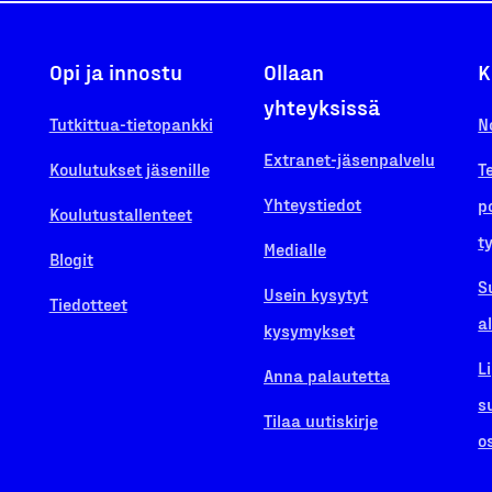
Opi ja innostu
Ollaan
K
yhteyksissä
Tutkittua-tietopankki
N
Extranet-jäsenpalvelu
Koulutukset jäsenille
T
Yhteystiedot
p
Koulutustallenteet
t
Medialle
Blogit
S
Usein kysytyt
Tiedotteet
a
kysymykset
L
Anna palautetta
s
Tilaa uutiskirje
o