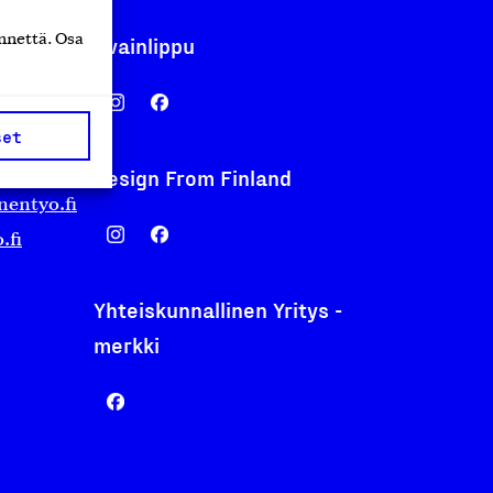
nnettä. Osa
Avainlippu
set
Design From Finland
nentyo.fi
.fi
Yhteiskunnallinen Yritys -
merkki