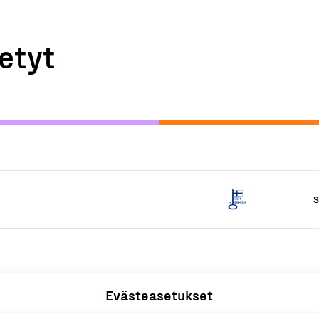
etyt
S
Evästeasetukset