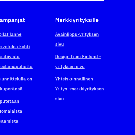
ampanjat
Merkkiyrityksille
ollatilanne
Avainlippu-yrityksen
sivu
ervetuloa kohti
ositiivista
Design from Finland -
yöelämäpuhetta
yrityksen sivu
uunnittelulla on
Yhteiskunnallinen
lkuperänsä
Yritys -merkkiyrityksen
sivu
iputetaan
uomalaista
saamista