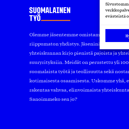
Sivustomme 
verkkopalve
evästeistä o
Olemme jäsentemme omistama puolueeton, 
H
riippumaton yhdistys. Jäseninämme on ko
yhteiskunnan kirjo pienistä pajoista ja yhte
suuryrityksiin. Meidät on perustettu yli 10
suomalaista työtä ja teollisuutta sekä nost
kotimaisesta osaamisesta. Uskomme yhä, ett
rakentaa vahvaa, elinvoimaista yhteiskunt
Sanoimmeko sen jo?