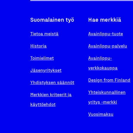
Suomalainen työ
Hae merkkiä
Tietoa meistä
Avainlippu-tuote
Historia
Avainlippu-palvelu
Toimielimet
Avainlippu-
verkkokauppa
Jäsenyritykset
Design from Finland
Yhdistyksen säännöt
Yhteiskunnallinen
Merkkien kriteerit ja
yritys -merkki
käyttöehdot
Vuosimaksu