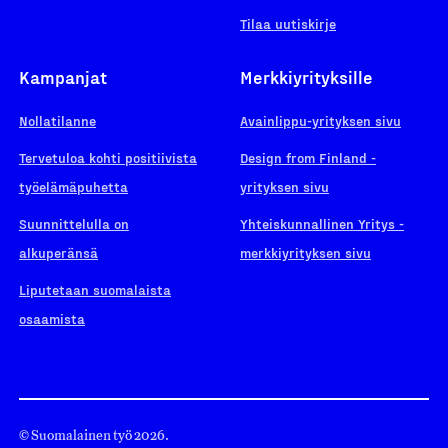
Tilaa uutiskirje
Kampanjat
Merkkiyrityksille
Nollatilanne
Avainlippu-yrityksen sivu
Tervetuloa kohti positiivista
Design from Finland -
työelämäpuhetta
yrityksen sivu
Suunnittelulla on
Yhteiskunnallinen Yritys -
alkuperänsä
merkkiyrityksen sivu
Liputetaan suomalaista
osaamista
© Suomalainen työ 2026.