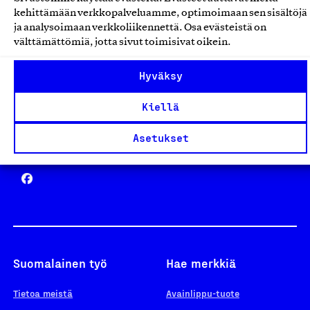
Avainlippu
kehittämään verkkopalveluamme, optimoimaan sen sisältöjä
ja analysoimaan verkkoliikennettä. Osa evästeistä on
välttämättömiä, jotta sivut toimisivat oikein.
Design From Finland
Hyväksy
Kiellä
Asetukset
Yhteiskunnallinen Yritys -merkki
Suomalainen työ
Hae merkkiä
Tietoa meistä
Avainlippu-tuote