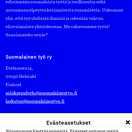
edistämään suomalaista työtä ja teollisuutta sekä
nostamaan ylpeyttä kotimaisesta osaamisesta. Uskomme
yhä, että työ yhdistää ihmisiä ja rakentaa vahvaa,
elinvoimaista yhteiskuntaa. Me rakastamme työtä!
Sanoimmeko sen jo?
Suomalainen työ ry
Eteläranta 14,
00130 Helsinki
Finland
asiakaspalvelu@suomalainentyo.fi
laskutus@suomalainentyo.fi
Evästeasetukset
Sivustomme käyttää evästeitä. Evästeet auttavat meitä