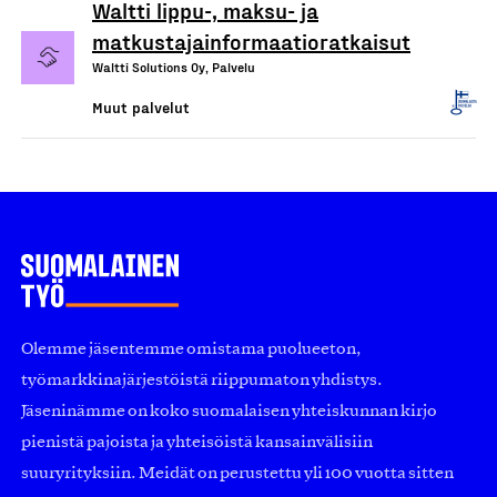
Waltti lippu-, maksu- ja
matkustajainformaatioratkaisut
Waltti Solutions Oy, Palvelu
Muut palvelut
Olemme jäsentemme omistama puolueeton,
työmarkkinajärjestöistä riippumaton yhdistys.
Jäseninämme on koko suomalaisen yhteiskunnan kirjo
pienistä pajoista ja yhteisöistä kansainvälisiin
suuryrityksiin. Meidät on perustettu yli 100 vuotta sitten