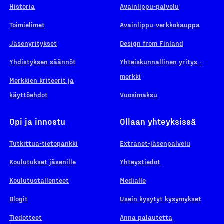
Historia
Avainlippu-palvelu
Toimielimet
Avainlippu-verkkokauppa
Jäsenyritykset
Design from Finland
Yhdistyksen säännöt
Yhteiskunnallinen yritys -
merkki
Merkkien kriteerit ja
käyttöehdot
Vuosimaksu
Opi ja innostu
Ollaan yhteyksissä
Tutkittua-tietopankki
Extranet-jäsenpalvelu
Koulutukset jäsenille
Yhteystiedot
Koulutustallenteet
Medialle
Blogit
Usein kysytyt kysymykset
Tiedotteet
Anna palautetta