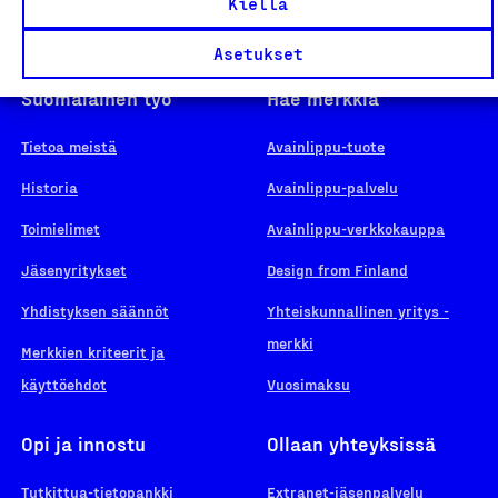
Kiellä
Asetukset
Suomalainen työ
Hae merkkiä
Tietoa meistä
Avainlippu-tuote
Historia
Avainlippu-palvelu
Toimielimet
Avainlippu-verkkokauppa
Jäsenyritykset
Design from Finland
Yhdistyksen säännöt
Yhteiskunnallinen yritys -
merkki
Merkkien kriteerit ja
käyttöehdot
Vuosimaksu
Opi ja innostu
Ollaan yhteyksissä
Tutkittua-tietopankki
Extranet-jäsenpalvelu