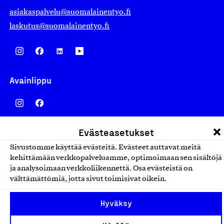
asiakaspalvelu@suomalainentyo.fi
laskutus@suomalainentyo.fi
Avainlippu
Evästeasetukset
Design From Finland
Sivustomme käyttää evästeitä. Evästeet auttavat meitä
kehittämään verkkopalveluamme, optimoimaan sen sisältöjä
ja analysoimaan verkkoliikennettä. Osa evästeistä on
välttämättömiä, jotta sivut toimisivat oikein.
Yhteiskunnallinen Yritys -merkki
Hyväksy