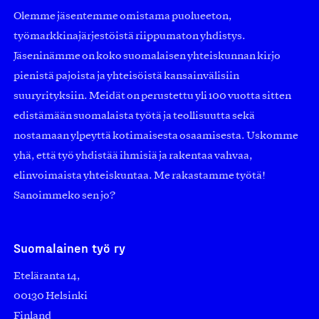
Olemme jäsentemme omistama puolueeton,
työmarkkinajärjestöistä riippumaton yhdistys.
Jäseninämme on koko suomalaisen yhteiskunnan kirjo
pienistä pajoista ja yhteisöistä kansainvälisiin
suuryrityksiin. Meidät on perustettu yli 100 vuotta sitten
edistämään suomalaista työtä ja teollisuutta sekä
nostamaan ylpeyttä kotimaisesta osaamisesta. Uskomme
yhä, että työ yhdistää ihmisiä ja rakentaa vahvaa,
elinvoimaista yhteiskuntaa. Me rakastamme työtä!
Sanoimmeko sen jo?
Suomalainen työ ry
Eteläranta 14,
00130 Helsinki
Finland