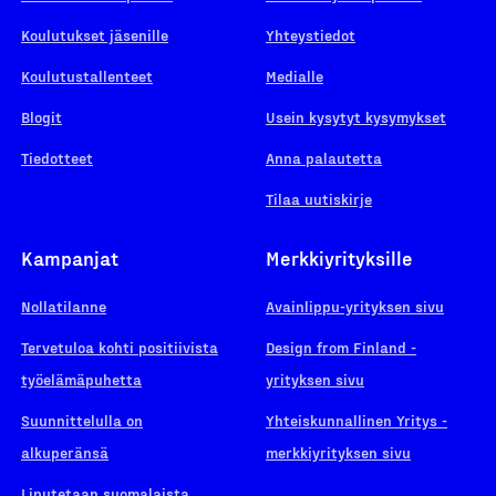
Koulutukset jäsenille
Yhteystiedot
Koulutustallenteet
Medialle
Blogit
Usein kysytyt kysymykset
Tiedotteet
Anna palautetta
Tilaa uutiskirje
Kampanjat
Merkkiyrityksille
Nollatilanne
Avainlippu-yrityksen sivu
Tervetuloa kohti positiivista
Design from Finland -
työelämäpuhetta
yrityksen sivu
Suunnittelulla on
Yhteiskunnallinen Yritys -
alkuperänsä
merkkiyrityksen sivu
Liputetaan suomalaista