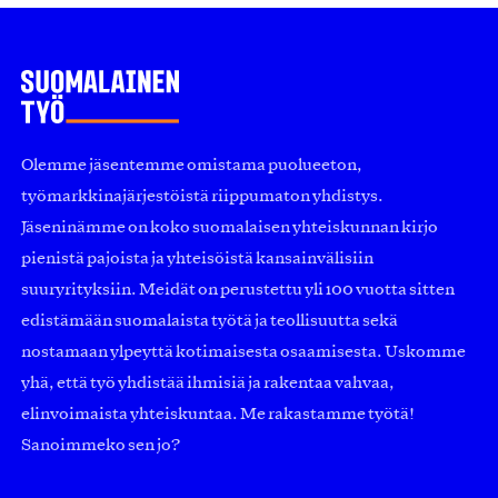
Olemme jäsentemme omistama puolueeton,
työmarkkinajärjestöistä riippumaton yhdistys.
Jäseninämme on koko suomalaisen yhteiskunnan kirjo
pienistä pajoista ja yhteisöistä kansainvälisiin
suuryrityksiin. Meidät on perustettu yli 100 vuotta sitten
edistämään suomalaista työtä ja teollisuutta sekä
nostamaan ylpeyttä kotimaisesta osaamisesta. Uskomme
yhä, että työ yhdistää ihmisiä ja rakentaa vahvaa,
elinvoimaista yhteiskuntaa. Me rakastamme työtä!
Sanoimmeko sen jo?