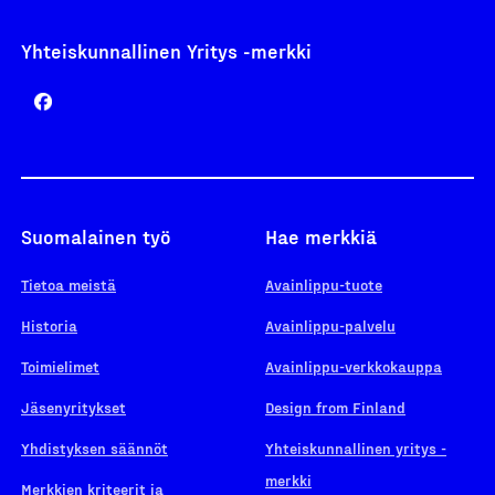
Yhteiskunnallinen Yritys -merkki
Suomalainen työ
Hae merkkiä
Tietoa meistä
Avainlippu-tuote
Historia
Avainlippu-palvelu
Toimielimet
Avainlippu-verkkokauppa
Jäsenyritykset
Design from Finland
Yhdistyksen säännöt
Yhteiskunnallinen yritys -
merkki
Merkkien kriteerit ja