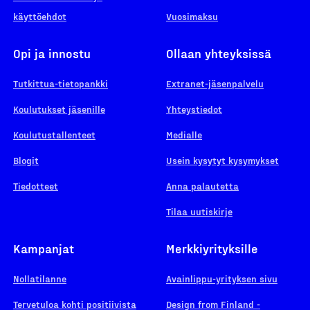
käyttöehdot
Vuosimaksu
Opi ja innostu
Ollaan yhteyksissä
Tutkittua-tietopankki
Extranet-jäsenpalvelu
Koulutukset jäsenille
Yhteystiedot
Koulutustallenteet
Medialle
Blogit
Usein kysytyt kysymykset
Tiedotteet
Anna palautetta
Tilaa uutiskirje
Kampanjat
Merkkiyrityksille
Nollatilanne
Avainlippu-yrityksen sivu
Tervetuloa kohti positiivista
Design from Finland -