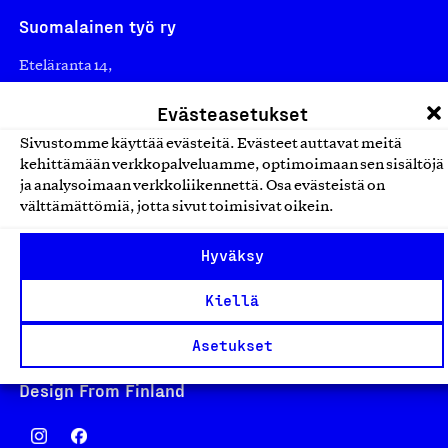
Suomalainen työ ry
Eteläranta 14,
00130 Helsinki
Evästeasetukset
Finland
Sivustomme käyttää evästeitä. Evästeet auttavat meitä
asiakaspalvelu@suomalainentyo.fi
kehittämään verkkopalveluamme, optimoimaan sen sisältöjä
laskutus@suomalainentyo.fi
ja analysoimaan verkkoliikennettä. Osa evästeistä on
välttämättömiä, jotta sivut toimisivat oikein.
Hyväksy
Avainlippu
Kiellä
Asetukset
Design From Finland