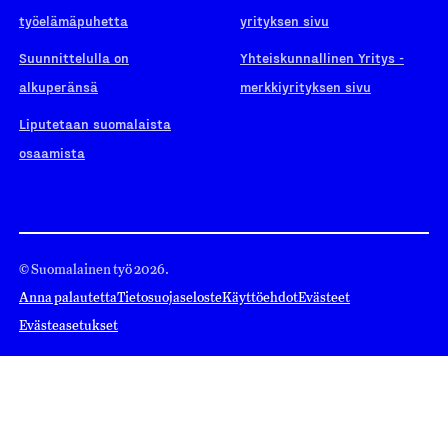
työelämäpuhetta
yrityksen sivu
Suunnittelulla on
Yhteiskunnallinen Yritys -
alkuperänsä
merkkiyrityksen sivu
Liputetaan suomalaista
osaamista
© Suomalainen työ 2026.
Anna palautetta
Tietosuojaseloste
Käyttöehdot
Evästeet
Evästeasetukset