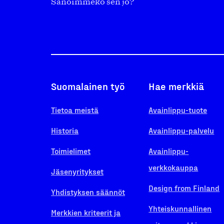
Sanoimmeko sen jo?
Suomalainen työ
Hae merkkiä
Tietoa meistä
Avainlippu-tuote
Historia
Avainlippu-palvelu
Toimielimet
Avainlippu-
verkkokauppa
Jäsenyritykset
Design from Finland
Yhdistyksen säännöt
Yhteiskunnallinen
Merkkien kriteerit ja