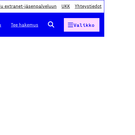
du extranet-jäsenpalveluun
UKK
Yhteystiedot
u
Tee hakemus
Valikko