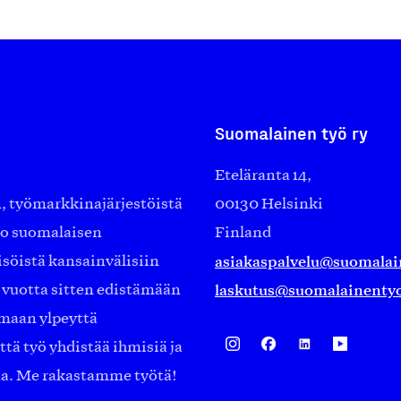
Suomalainen työ ry
Eteläranta 14,
työmarkkinajärjestöistä
00130 Helsinki
ko suomalaisen
Finland
asiakaspalvelu@suomalai
isöistä kansainvälisiin
laskutus@suomalainentyo
0 vuotta sitten edistämään
amaan ylpeyttä
ä työ yhdistää ihmisiä ja
aa. Me rakastamme työtä!