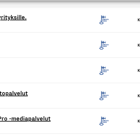
rityksille.
K
K
K
topalvelut
K
Pro -mediapalvelut
K