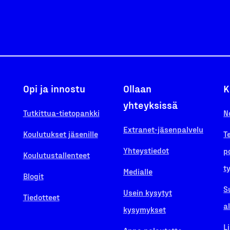
Opi ja innostu
Ollaan
K
yhteyksissä
Tutkittua-tietopankki
N
Extranet-jäsenpalvelu
Koulutukset jäsenille
T
Yhteystiedot
p
Koulutustallenteet
t
Medialle
Blogit
S
Usein kysytyt
Tiedotteet
a
kysymykset
L