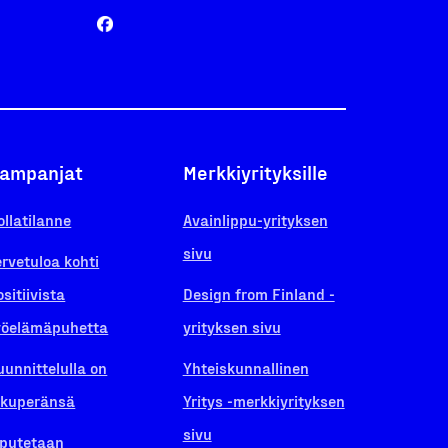
ampanjat
Merkkiyrityksille
ollatilanne
Avainlippu-yrityksen
sivu
ervetuloa kohti
ositiivista
Design from Finland -
yöelämäpuhetta
yrityksen sivu
uunnittelulla on
Yhteiskunnallinen
lkuperänsä
Yritys -merkkiyrityksen
sivu
iputetaan