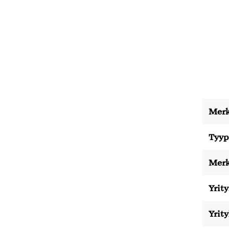
Merk
Tyyp
Merk
Yrity
Yrit