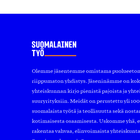
Olemme jäsentemme omistama puolueeton, 
riippumaton yhdistys. Jäseninämme on ko
yhteiskunnan kirjo pienistä pajoista ja yhte
suuryrityksiin. Meidät on perustettu yli 10
suomalaista työtä ja teollisuutta sekä nost
kotimaisesta osaamisesta. Uskomme yhä, ett
rakentaa vahvaa, elinvoimaista yhteiskunt