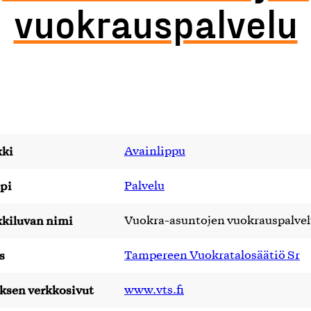
vuokrauspalvelu
ki
Avainlippu
pi
Palvelu
kiluvan nimi
Vuokra-asuntojen vuokrauspalve
s
Tampereen Vuokratalosäätiö Sr
yksen verkkosivut
www.vts.fi