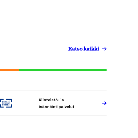
Katso kaikki
Kiinteistö- ja
isännöintipalvelut