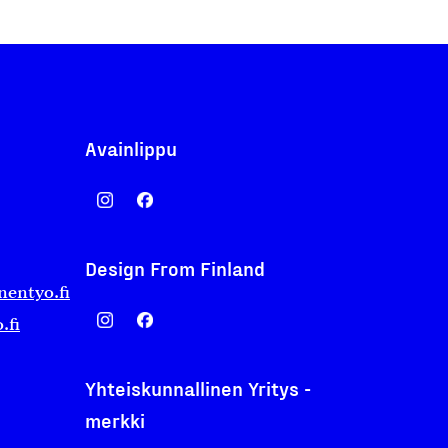
Avainlippu
Design From Finland
nentyo.fi
.fi
Yhteiskunnallinen Yritys -
merkki