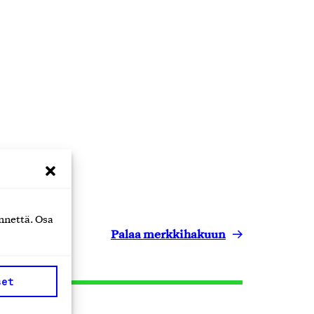
nnettä. Osa
Palaa merkkihakuun
set