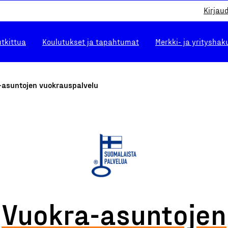
Kirjau
utkittua
Koulutukset ja tapahtumat
Merkki- ja yrityshak
-asuntojen vuokrauspalvelu
Vuokra-asuntojen