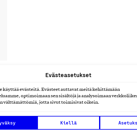
Evästeasetukset
uotteet tai
käyttää evästeitä. Evästeet auttavat meitä kehittämään
luamme, optimoimaan sen sisältöjä ja analysoimaan verkkoliike
n välttämättömiä, jotta sivut toimisivat oikein.
yväksy
Kiellä
Asetuk