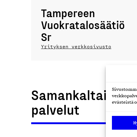
Tampereen
Vuokratalosäätiö
Sr
Yrityksen verkkosivusto
Samankaltaiset t
Sivustomme 
verkkopalve
evästeistä o
palvelut
H