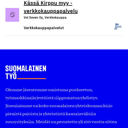
Kässä Kirppu myy -
verkkokauppapalvelu
Vol Seven Oy, Verkkokauppa
Verkkokauppapalvelut
Olemme jäsentemme omistama puolueeton,
työmarkkinajärjestöistä riippumaton yhdistys.
Jäseninämme on koko suomalaisen yhteiskunnan kirjo
pienistä pajoista ja yhteisöistä kansainvälisiin
suuryrityksiin. Meidät on perustettu yli 100 vuotta sitten