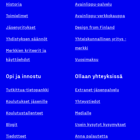
Historia
Avainlippu-palvelu
Toimielimet
Avainlippu-verkkokauppa
Jäsenyritykset
Design from Finland
Yhdistyksen säännöt
Yhteiskunnallinen yritys -
merkki
Merkkien kriteerit ja
käyttöehdot
Vuosimaksu
Opi ja innostu
Ollaan yhteyksissä
Tutkittua-tietopankki
Extranet-jäsenpalvelu
Koulutukset jäsenille
Yhteystiedot
Koulutustallenteet
Medialle
Blogit
Usein kysytyt kysymykset
Tiedotteet
Anna palautetta