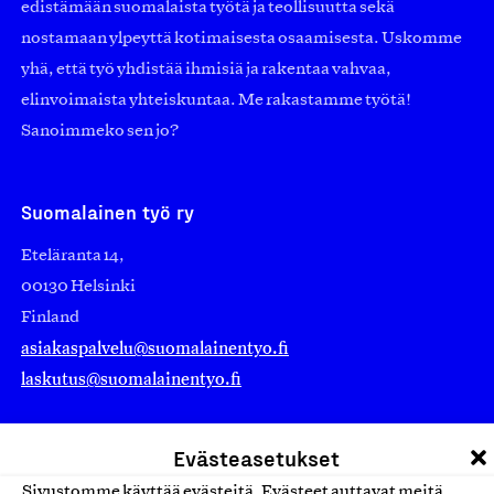
edistämään suomalaista työtä ja teollisuutta sekä
nostamaan ylpeyttä kotimaisesta osaamisesta. Uskomme
yhä, että työ yhdistää ihmisiä ja rakentaa vahvaa,
elinvoimaista yhteiskuntaa. Me rakastamme työtä!
Sanoimmeko sen jo?
Suomalainen työ ry
Eteläranta 14,
00130 Helsinki
Finland
asiakaspalvelu@suomalainentyo.fi
laskutus@suomalainentyo.fi
Evästeasetukset
Sivustomme käyttää evästeitä. Evästeet auttavat meitä