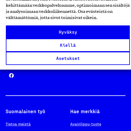
Avainlippu
kehittämään verkkopalveluamme, optimoimaan sen sisältöjä
ja analysoimaan verkkoliikennettä. Osa evästeistä on
välttämättömiä, jotta sivut toimisivat oikein.
Design From Finland
Hyväksy
Kiellä
Asetukset
Yhteiskunnallinen Yritys -merkki
Suomalainen työ
Hae merkkiä
Tietoa meistä
Avainlippu-tuote