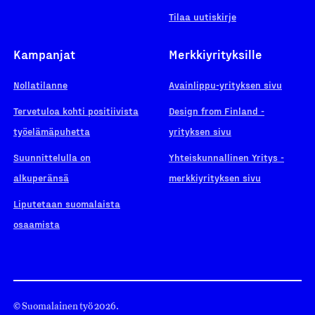
Tilaa uutiskirje
Kampanjat
Merkkiyrityksille
Nollatilanne
Avainlippu-yrityksen sivu
Tervetuloa kohti positiivista
Design from Finland -
työelämäpuhetta
yrityksen sivu
Suunnittelulla on
Yhteiskunnallinen Yritys -
alkuperänsä
merkkiyrityksen sivu
Liputetaan suomalaista
osaamista
© Suomalainen työ 2026.