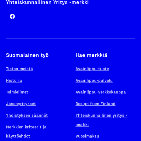
Yhteiskunnallinen Yritys -merkki
Suomalainen työ
Hae merkkiä
Tietoa meistä
Avainlippu-tuote
Historia
Avainlippu-palvelu
Toimielimet
Avainlippu-verkkokauppa
Jäsenyritykset
Design from Finland
Yhdistyksen säännöt
Yhteiskunnallinen yritys -
merkki
Merkkien kriteerit ja
käyttöehdot
Vuosimaksu