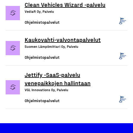
Clean Vehicles Wizard -palvelu
Vediafi Oy, Palvelu
Ohjelmistopalvelut
Kaukovahti-valvontapalvelut
Suomen Lämpömittari Oy, Palvelu
Ohjelmistopalvelut
Jettify -SaaS-palvelu
venepaikkojen hallintaan
VGL Innovations Oy, Palvelu
Ohjelmistopalvelut