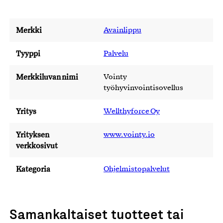
Merkki
Avainlippu
Tyyppi
Palvelu
Merkkiluvan nimi
Vointy
työhyvinvointisovellus
Yritys
Wellthyforce Oy
Yrityksen
www.vointy.io
verkkosivut
Kategoria
Ohjelmistopalvelut
Samankaltaiset tuotteet tai