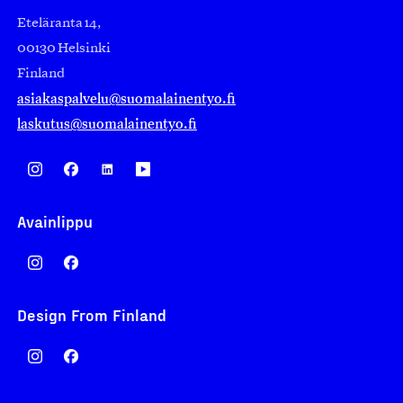
Eteläranta 14,
00130 Helsinki
Finland
asiakaspalvelu@suomalainentyo.fi
laskutus@suomalainentyo.fi
Avainlippu
Design From Finland