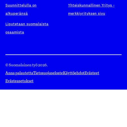
Suunnittelulla on
Yhteiskunnallinen Yritys -
alkuperänsä
merkkiyrityksen sivu
Liputetaan suomalaista
osaamista
© Suomalainen työ 2026.
Anna palautetta
Tietosuojaseloste
Käyttöehdot
Evästeet
Evästeasetukset