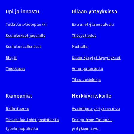
Opi ja innostu
Ollaan yhteyksissä
Tutkittua-tietopankki
Extranet-jäsenpalvelu
Koulutukset jäsenille
Yhteystiedot
Koulutustallenteet
Medialle
Blogit
Usein kysytyt kysymykset
Tiedotteet
Anna palautetta
Tilaa uutiskirje
Kampanjat
Merkkiyrityksille
Nollatilanne
Avainlippu-yrityksen sivu
Tervetuloa kohti positiivista
Design from Finland -
työelämäpuhetta
yrityksen sivu