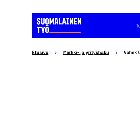
T
Etusivu
Merkki- ja yrityshaku
Vohek 