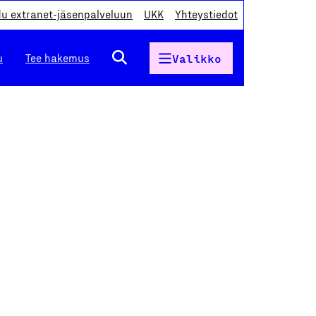
du extranet-jäsenpalveluun
UKK
Yhteystiedot
u
Tee hakemus
Valikko