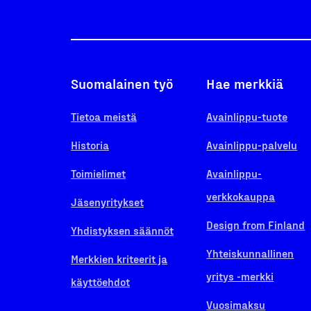
Suomalainen työ
Hae merkkiä
Tietoa meistä
Avainlippu-tuote
Historia
Avainlippu-palvelu
Toimielimet
Avainlippu-
verkkokauppa
Jäsenyritykset
Design from Finland
Yhdistyksen säännöt
Yhteiskunnallinen
Merkkien kriteerit ja
yritys -merkki
käyttöehdot
Vuosimaksu