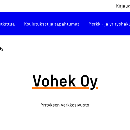
Kirjau
utkittua
Koulutukset ja tapahtumat
Merkki- ja yrityshak
Oy
Vohek Oy
Yrityksen verkkosivusto