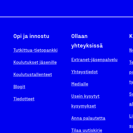
Opi ja innostu
Ollaan
K
yhteyksissä
Tutkittua-tietopankki
N
Extranet-jäsenpalvelu
Koulutukset jäsenille
T
Yhteystiedot
p
Koulutustallenteet
t
Medialle
Blogit
S
Usein kysytyt
Tiedotteet
a
kysymykset
L
Anna palautetta
s
Tilaa uutiskirje