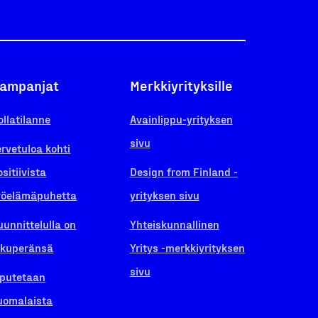
ampanjat
Merkkiyrityksille
ollatilanne
Avainlippu-yrityksen
sivu
ervetuloa kohti
ositiivista
Design from Finland -
yöelämäpuhetta
yrityksen sivu
uunnittelulla on
Yhteiskunnallinen
lkuperänsä
Yritys -merkkiyrityksen
sivu
iputetaan
uomalaista