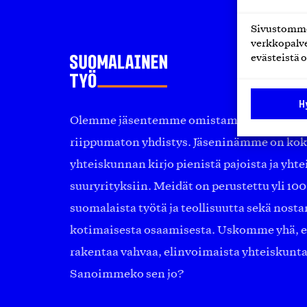
Sivustomme 
verkkopalve
evästeistä o
H
Olemme jäsentemme omistama puolueeton, 
riippumaton yhdistys. Jäseninämme on ko
yhteiskunnan kirjo pienistä pajoista ja yhte
suuryrityksiin. Meidät on perustettu yli 10
suomalaista työtä ja teollisuutta sekä nost
kotimaisesta osaamisesta. Uskomme yhä, ett
rakentaa vahvaa, elinvoimaista yhteiskunt
Sanoimmeko sen jo?