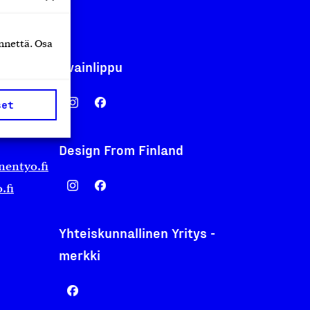
nnettä. Osa
Avainlippu
set
Design From Finland
nentyo.fi
.fi
Yhteiskunnallinen Yritys -
merkki