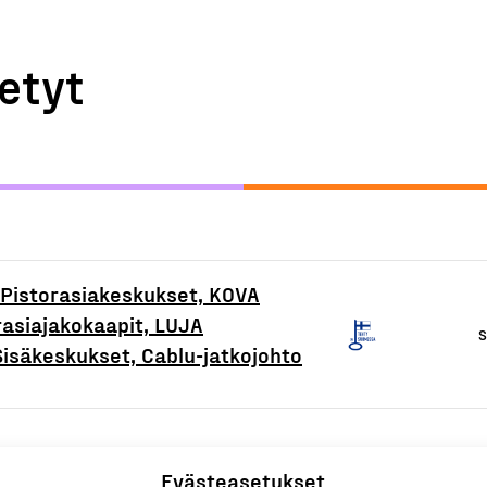
etyt
Pistorasiakeskukset, KOVA
rasiajakokaapit, LUJA
S
isäkeskukset, Cablu-jatkojohto
Evästeasetukset