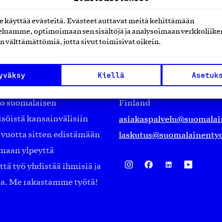
käyttää evästeitä. Evästeet auttavat meitä kehittämään
luamme, optimoimaan sen sisältöjä ja analysoimaan verkkoliike
n välttämättömiä, jotta sivut toimisivat oikein.
Suomalainen työ ry
Eteläranta 14,
yväksy
Kiellä
Asetuk
työmarkkinajärjestöistä
00130 Helsinki
ko suomalaisen
Finland
asiakaspalvelu@suomalai
isöistä kansainvälisiin
laskutus@suomalainentyo
0 vuotta sitten edistämään
amaan ylpeyttä
ä työ yhdistää ihmisiä ja
aa. Me rakastamme työtä!