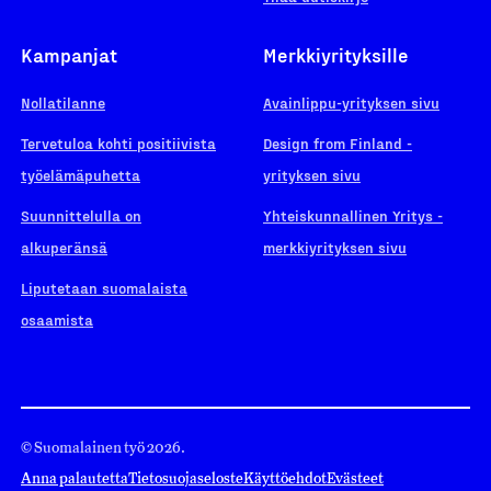
Kampanjat
Merkkiyrityksille
Nollatilanne
Avainlippu-yrityksen sivu
Tervetuloa kohti positiivista
Design from Finland -
työelämäpuhetta
yrityksen sivu
Suunnittelulla on
Yhteiskunnallinen Yritys -
alkuperänsä
merkkiyrityksen sivu
Liputetaan suomalaista
osaamista
© Suomalainen työ 2026.
Anna palautetta
Tietosuojaseloste
Käyttöehdot
Evästeet