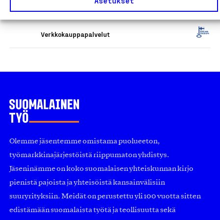
Asetukset
verkkokaupat
Double Effect Oy, Verkkokauppa
Verkkokauppapalvelut
Olemme jäsentemme omistama puolueeton,
työmarkkinajärjestöistä riippumaton yhdistys.
Jäseninämme on koko suomalaisen yhteiskunnan kirjo
pienistä pajoista ja yhteisöistä kansainvälisiin
suuryrityksiin. Meidät on perustettu yli 100 vuotta sitten
edistämään suomalaista työtä ja teollisuutta sekä