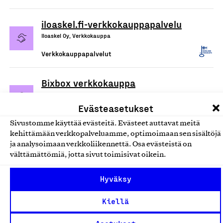
iloaskel.fi-verkkokauppapalvelu
Iloaskel Oy, Verkkokauppa
Verkkokauppapalvelut
Bixbox verkkokauppa
Bixbox verkkokauppa, Verkkokauppa
Evästeasetukset
Verkkokauppapalvelut
Sivustomme käyttää evästeitä. Evästeet auttavat meitä
kehittämään verkkopalveluamme, optimoimaan sen sisältöjä
Kosmos Beauty Lab Oy
ja analysoimaan verkkoliikennettä. Osa evästeistä on
Kosmos Beauty Lab Oy, Verkkokauppa
välttämättömiä, jotta sivut toimisivat oikein.
Verkkokauppapalvelut
Hyväksy
Kaarnavilla.fi ja
Kiellä
DropAndWave.com -