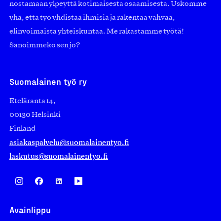
nostamaan ylpeyttä kotimaisesta osaamisesta. Uskomme
yhä, että työ yhdistää ihmisiä ja rakentaa vahvaa,
elinvoimaista yhteiskuntaa. Me rakastamme työtä!
Sanoimmeko sen jo?
Suomalainen työ ry
Eteläranta 14,
00130 Helsinki
Finland
asiakaspalvelu@suomalainentyo.fi
laskutus@suomalainentyo.fi
Avainlippu