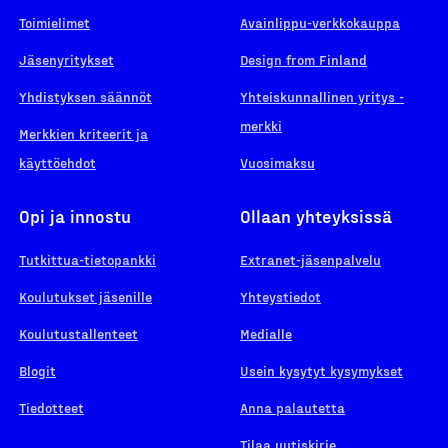
Toimielimet
Avainlippu-verkkokauppa
Jäsenyritykset
Design from Finland
Yhdistyksen säännöt
Yhteiskunnallinen yritys -
merkki
Merkkien kriteerit ja
käyttöehdot
Vuosimaksu
Opi ja innostu
Ollaan yhteyksissä
Tutkittua-tietopankki
Extranet-jäsenpalvelu
Koulutukset jäsenille
Yhteystiedot
Koulutustallenteet
Medialle
Blogit
Usein kysytyt kysymykset
Tiedotteet
Anna palautetta
Tilaa uutiskirje