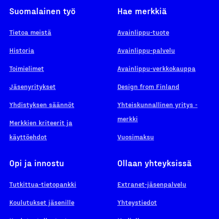
Suomalainen työ
Hae merkkiä
Tietoa meistä
Avainlippu-tuote
Historia
Avainlippu-palvelu
Toimielimet
Avainlippu-verkkokauppa
Jäsenyritykset
Design from Finland
Yhdistyksen säännöt
Yhteiskunnallinen yritys -
merkki
Merkkien kriteerit ja
käyttöehdot
Vuosimaksu
Opi ja innostu
Ollaan yhteyksissä
Tutkittua-tietopankki
Extranet-jäsenpalvelu
Koulutukset jäsenille
Yhteystiedot