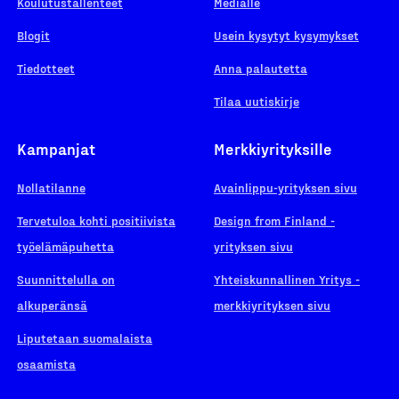
Koulutustallenteet
Medialle
Blogit
Usein kysytyt kysymykset
Tiedotteet
Anna palautetta
Tilaa uutiskirje
Kampanjat
Merkkiyrityksille
Nollatilanne
Avainlippu-yrityksen sivu
Tervetuloa kohti positiivista
Design from Finland -
työelämäpuhetta
yrityksen sivu
Suunnittelulla on
Yhteiskunnallinen Yritys -
alkuperänsä
merkkiyrityksen sivu
Liputetaan suomalaista
osaamista