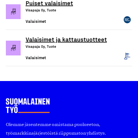
Puiset valaisimet
Visapaja Oy, Tuote
Valaisimet
Valaisimet ja kattaustuotteet
Visapaja Oy, Tuote
Valaisimet
Olemme jäsentemme omistama puolueeton,
työmarkkinajärjestöistä riippumaton yhdistys.