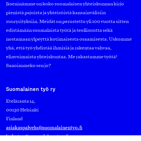
Jäseninämme on koko suomalaisen yhteiskunnan kirjo
pienistä pajoista ja yhteisöistä kansainvälisiin
suuryrityksiin. Meidät on perustettu yli 100 vuotta sitten
edistämään suomalaista työtä ja teollisuutta sekä
nostamaan ylpeyttä kotimaisesta osaamisesta. Uskomme
yhä, että työ yhdistää ihmisiä ja rakentaa vahvaa,
elinvoimaista yhteiskuntaa. Me rakastamme työtä!
Sanoimmeko sen jo?
Suomalainen työ ry
Eteläranta 14,
00130 Helsinki
Finland
asiakaspalvelu@suomalainentyo.fi
laskutus@suomalainentyo.fi