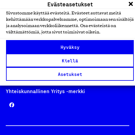
Evästeasetukset
Sivustomme käyttää evästeitä. Evästeet auttavat meitä
kehittämään verkkopalveluamme, optimoimaan sen sisältöjä
ja analysoimaan verkkoliikennettä. Osa evästeistä on
Avainlippu
välttämättömiä, jotta sivut toimisivat oikein.
Hyväksy
Design From Finland
Kiellä
Asetukset
Yhteiskunnallinen Yritys -merkki