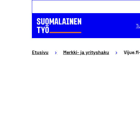
T
Etusivu
Merkki- ja yrityshaku
Vijue.f