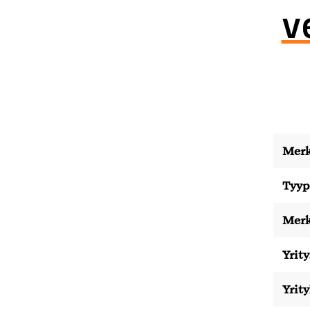
v
Merk
Tyyp
Merk
Yrity
Yrit