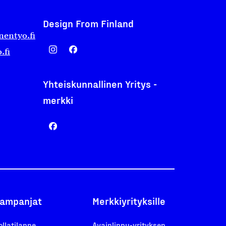
Design From Finland
nentyo.fi
.fi
Yhteiskunnallinen Yritys -
merkki
ampanjat
Merkkiyrityksille
ollatilanne
Avainlippu-yrityksen