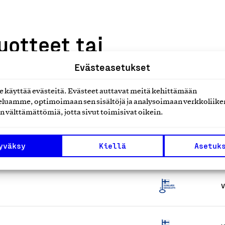
uotteet tai
Evästeasetukset
käyttää evästeitä. Evästeet auttavat meitä kehittämään
luamme, optimoimaan sen sisältöjä ja analysoimaan verkkoliike
n välttämättömiä, jotta sivut toimisivat oikein.
V
yväksy
Kiellä
Asetuk
V