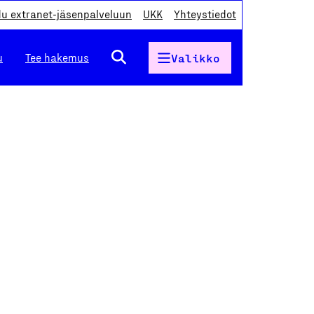
du extranet-jäsenpalveluun
UKK
Yhteystiedot
u
Tee hakemus
Valikko