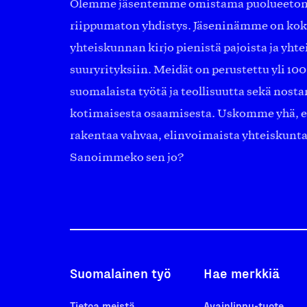
Olemme jäsentemme omistama puolueeton, 
riippumaton yhdistys. Jäseninämme on ko
yhteiskunnan kirjo pienistä pajoista ja yhte
suuryrityksiin. Meidät on perustettu yli 10
suomalaista työtä ja teollisuutta sekä nost
kotimaisesta osaamisesta. Uskomme yhä, ett
rakentaa vahvaa, elinvoimaista yhteiskunt
Sanoimmeko sen jo?
Suomalainen työ
Hae merkkiä
Tietoa meistä
Avainlippu-tuote