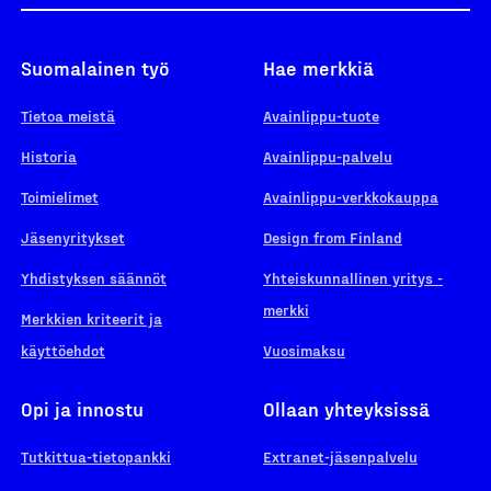
Suomalainen työ
Hae merkkiä
Tietoa meistä
Avainlippu-tuote
Historia
Avainlippu-palvelu
Toimielimet
Avainlippu-verkkokauppa
Jäsenyritykset
Design from Finland
Yhdistyksen säännöt
Yhteiskunnallinen yritys -
merkki
Merkkien kriteerit ja
käyttöehdot
Vuosimaksu
Opi ja innostu
Ollaan yhteyksissä
Tutkittua-tietopankki
Extranet-jäsenpalvelu