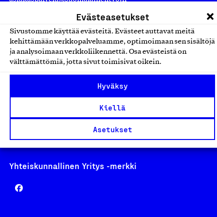
laskutus@suomalainentyo.fi
Evästeasetukset
Sivustomme käyttää evästeitä. Evästeet auttavat meitä
kehittämään verkkopalveluamme, optimoimaan sen sisältöjä
ja analysoimaan verkkoliikennettä. Osa evästeistä on
välttämättömiä, jotta sivut toimisivat oikein.
Avainlippu
Hyväksy
Kiellä
Design From Finland
Asetukset
Yhteiskunnallinen Yritys -merkki