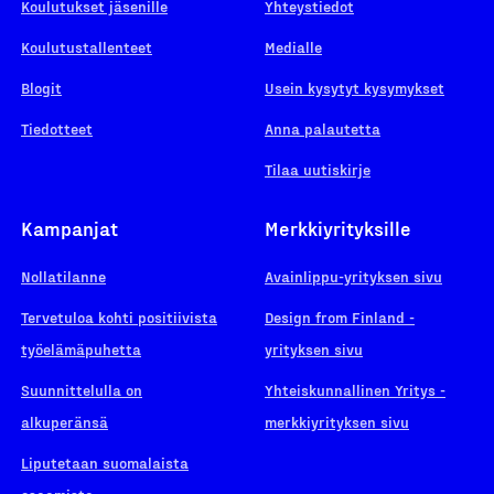
Koulutukset jäsenille
Yhteystiedot
Koulutustallenteet
Medialle
Blogit
Usein kysytyt kysymykset
Tiedotteet
Anna palautetta
Tilaa uutiskirje
Kampanjat
Merkkiyrityksille
Nollatilanne
Avainlippu-yrityksen sivu
Tervetuloa kohti positiivista
Design from Finland -
työelämäpuhetta
yrityksen sivu
Suunnittelulla on
Yhteiskunnallinen Yritys -
alkuperänsä
merkkiyrityksen sivu
Liputetaan suomalaista