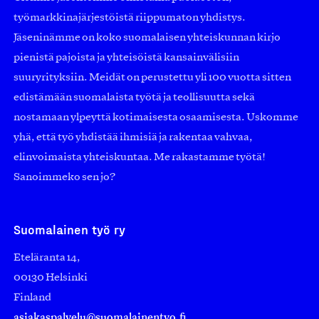
työmarkkinajärjestöistä riippumaton yhdistys.
Jäseninämme on koko suomalaisen yhteiskunnan kirjo
pienistä pajoista ja yhteisöistä kansainvälisiin
suuryrityksiin. Meidät on perustettu yli 100 vuotta sitten
edistämään suomalaista työtä ja teollisuutta sekä
nostamaan ylpeyttä kotimaisesta osaamisesta. Uskomme
yhä, että työ yhdistää ihmisiä ja rakentaa vahvaa,
elinvoimaista yhteiskuntaa. Me rakastamme työtä!
Sanoimmeko sen jo?
Suomalainen työ ry
Eteläranta 14,
00130 Helsinki
Finland
asiakaspalvelu@suomalainentyo.fi