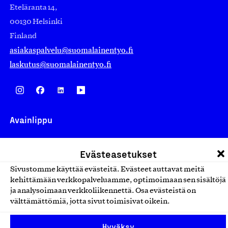
Eteläranta 14,
00130 Helsinki
Finland
asiakaspalvelu@suomalainentyo.fi
laskutus@suomalainentyo.fi
Avainlippu
Evästeasetukset
Sivustomme käyttää evästeitä. Evästeet auttavat meitä
Design From Finland
kehittämään verkkopalveluamme, optimoimaan sen sisältöjä
ja analysoimaan verkkoliikennettä. Osa evästeistä on
välttämättömiä, jotta sivut toimisivat oikein.
Yhteiskunnallinen Yritys -merkki
Hyväksy