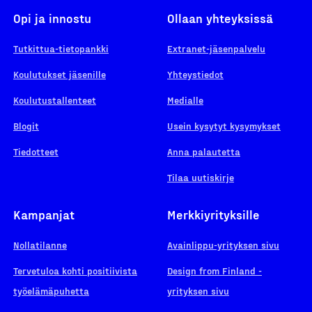
Opi ja innostu
Ollaan yhteyksissä
Tutkittua-tietopankki
Extranet-jäsenpalvelu
Koulutukset jäsenille
Yhteystiedot
Koulutustallenteet
Medialle
Blogit
Usein kysytyt kysymykset
Tiedotteet
Anna palautetta
Tilaa uutiskirje
Kampanjat
Merkkiyrityksille
Nollatilanne
Avainlippu-yrityksen sivu
Tervetuloa kohti positiivista
Design from Finland -
työelämäpuhetta
yrityksen sivu