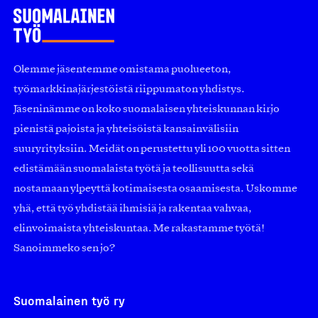
Olemme jäsentemme omistama puolueeton,
työmarkkinajärjestöistä riippumaton yhdistys.
Jäseninämme on koko suomalaisen yhteiskunnan kirjo
pienistä pajoista ja yhteisöistä kansainvälisiin
suuryrityksiin. Meidät on perustettu yli 100 vuotta sitten
edistämään suomalaista työtä ja teollisuutta sekä
nostamaan ylpeyttä kotimaisesta osaamisesta. Uskomme
yhä, että työ yhdistää ihmisiä ja rakentaa vahvaa,
elinvoimaista yhteiskuntaa. Me rakastamme työtä!
Sanoimmeko sen jo?
Suomalainen työ ry