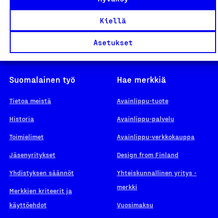
Kiellä
Asetukset
Suomalainen työ
Hae merkkiä
Tietoa meistä
Avainlippu-tuote
Historia
Avainlippu-palvelu
Toimielimet
Avainlippu-verkkokauppa
Jäsenyritykset
Design from Finland
Yhdistyksen säännöt
Yhteiskunnallinen yritys -
merkki
Merkkien kriteerit ja
käyttöehdot
Vuosimaksu