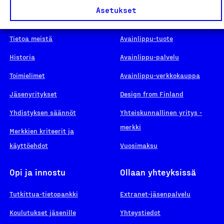
Asetukset
Suomalainen työ
Hae merkkiä
Tietoa meistä
Avainlippu-tuote
Historia
Avainlippu-palvelu
Toimielimet
Avainlippu-verkkokauppa
Jäsenyritykset
Design from Finland
Yhdistyksen säännöt
Yhteiskunnallinen yritys -
merkki
Merkkien kriteerit ja
käyttöehdot
Vuosimaksu
Opi ja innostu
Ollaan yhteyksissä
Tutkittua-tietopankki
Extranet-jäsenpalvelu
Koulutukset jäsenille
Yhteystiedot