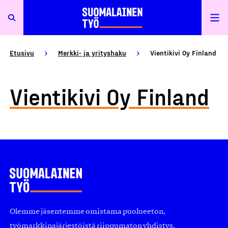
Etusivu
Merkki- ja yrityshaku
Vientikivi Oy Finland
Vientikivi Oy Finland
Olemme jäsentemme omistama puolueeton,
työmarkkinajärjestöistä riippumaton yhdistys.