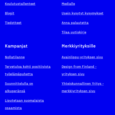
Koulutustallenteet
Medialle
Blogit
Usein kysytyt kysymykset
Tiedotteet
Anna palautetta
Tilaa uutiskirje
Kampanjat
Merkkiyrityksille
Nollatilanne
Avainlippu-yrityksen sivu
Tervetuloa kohti positiivista
Design from Finland -
työelämäpuhetta
yrityksen sivu
Suunnittelulla on
Yhteiskunnallinen Yritys -
alkuperänsä
merkkiyrityksen sivu
Liputetaan suomalaista
osaamista