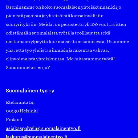
Jäseninämme on koko suomalaisen yhteiskunnan kirjo
pienistä pajoista ja yhteisöistä kansainvälisiin
suuryrityksiin. Meidät on perustettu yli 100 vuotta sitten
edistämään suomalaista työtä ja teollisuutta sekä
nostamaan ylpeyttä kotimaisesta osaamisesta. Uskomme
yhä, että työ yhdistää ihmisiä ja rakentaa vahvaa,
elinvoimaista yhteiskuntaa. Me rakastamme työtä!
Sanoimmeko sen jo?
Suomalainen työ ry
Eteläranta 14,
00130 Helsinki
Finland
asiakaspalvelu@suomalainentyo.fi
laskutus@suomalainentyo.fi