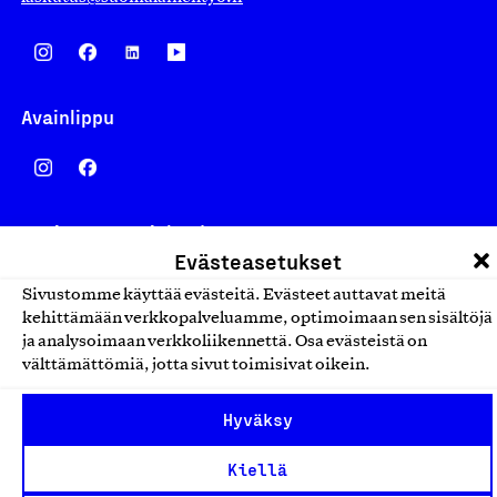
Avainlippu
Design From Finland
Evästeasetukset
Sivustomme käyttää evästeitä. Evästeet auttavat meitä
kehittämään verkkopalveluamme, optimoimaan sen sisältöjä
ja analysoimaan verkkoliikennettä. Osa evästeistä on
Yhteiskunnallinen Yritys -merkki
välttämättömiä, jotta sivut toimisivat oikein.
Hyväksy
Kiellä