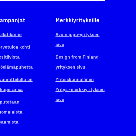
ampanjat
Merkkiyrityksille
ollatilanne
Avainlippu-yrityksen
sivu
ervetuloa kohti
ositiivista
Design from Finland -
yöelämäpuhetta
yrityksen sivu
uunnittelulla on
Yhteiskunnallinen
lkuperänsä
Yritys -merkkiyrityksen
sivu
iputetaan
uomalaista
saamista