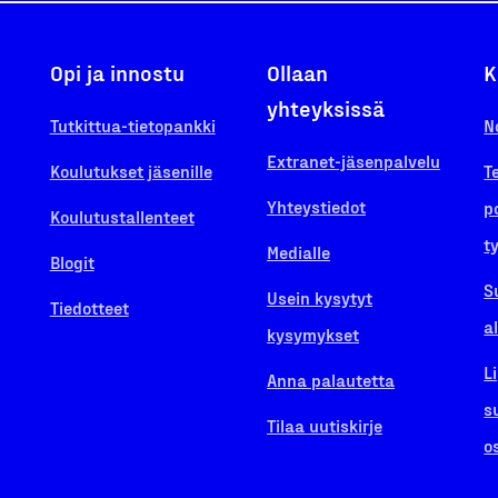
Opi ja innostu
Ollaan
K
yhteyksissä
Tutkittua-tietopankki
N
Extranet-jäsenpalvelu
Koulutukset jäsenille
T
Yhteystiedot
p
Koulutustallenteet
t
Medialle
Blogit
S
Usein kysytyt
Tiedotteet
a
kysymykset
L
Anna palautetta
s
Tilaa uutiskirje
o