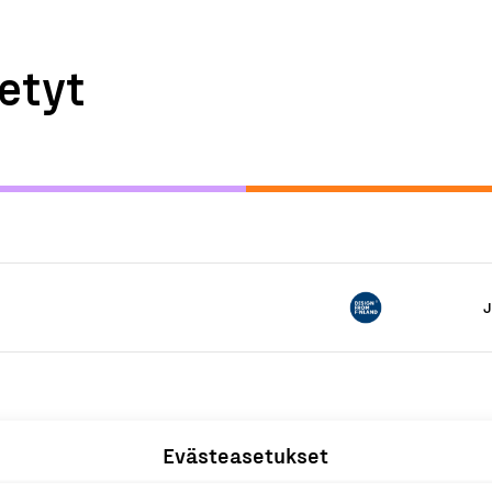
etyt
J
Evästeasetukset