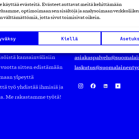
käyttää evästeitä. Evästeet auttavat meitä kehittämään
luamme, optimoimaan sen sisältöjä ja analysoimaan verkkoliike
Suomalainen työ ry
n välttämättömiä, jotta sivut toimisivat oikein.
Eteläranta 14,
työmarkkinajärjestöistä
00130 Helsinki
yväksy
Kiellä
Asetuk
ko suomalaisen
Finland
asiakaspalvelu@suomalai
isöistä kansainvälisiin
laskutus@suomalainentyo
0 vuotta sitten edistämään
amaan ylpeyttä
ä työ yhdistää ihmisiä ja
aa. Me rakastamme työtä!