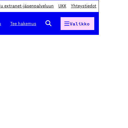
du extranet-jäsenpalveluun
UKK
Yhteystiedot
u
Tee hakemus
Valikko