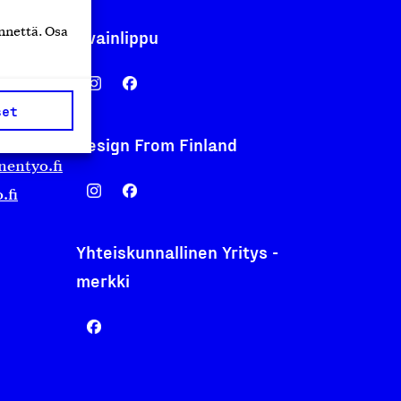
nnettä. Osa
Avainlippu
set
Design From Finland
nentyo.fi
.fi
Yhteiskunnallinen Yritys -
merkki