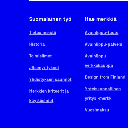
Suomalainen työ
Hae merkkiä
Tietoa meistä
Avainlippu-tuote
Historia
Avainlippu-palvelu
Toimielimet
Avainlippu-
verkkokauppa
Jäsenyritykset
Design from Finland
Yhdistyksen säännöt
Yhteiskunnallinen
Merkkien kriteerit ja
yritys -merkki
käyttöehdot
Vuosimaksu