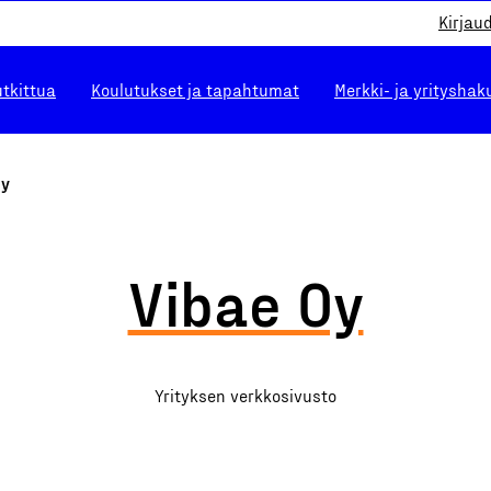
Kirjau
utkittua
Koulutukset ja tapahtumat
Merkki- ja yrityshak
Oy
Vibae Oy
Yrityksen verkkosivusto