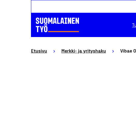
T
Etusivu
Merkki- ja yrityshaku
Vibae 