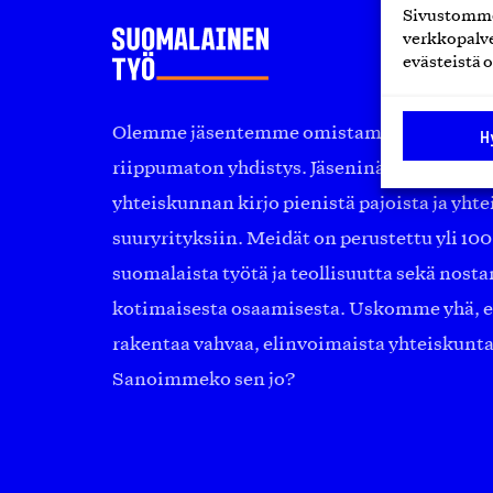
Sivustomme 
verkkopalve
evästeistä o
Olemme jäsentemme omistama puolueeton, 
H
riippumaton yhdistys. Jäseninämme on ko
yhteiskunnan kirjo pienistä pajoista ja yhte
suuryrityksiin. Meidät on perustettu yli 10
suomalaista työtä ja teollisuutta sekä nost
kotimaisesta osaamisesta. Uskomme yhä, ett
rakentaa vahvaa, elinvoimaista yhteiskunt
Sanoimmeko sen jo?