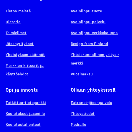
Tietoa meistä
Avainlippu-tuote
Historia
Avainlippu-palvelu
Toimielimet
Avainlippu-verkkokauppa
Jäsenyritykset
Design from Finland
Yhdistyksen säännöt
Yhteiskunnallinen yritys -
merkki
Merkkien kriteerit ja
käyttöehdot
Vuosimaksu
Opi ja innostu
Ollaan yhteyksissä
Tutkittua-tietopankki
Extranet-jäsenpalvelu
Koulutukset jäsenille
Yhteystiedot
Koulutustallenteet
Medialle