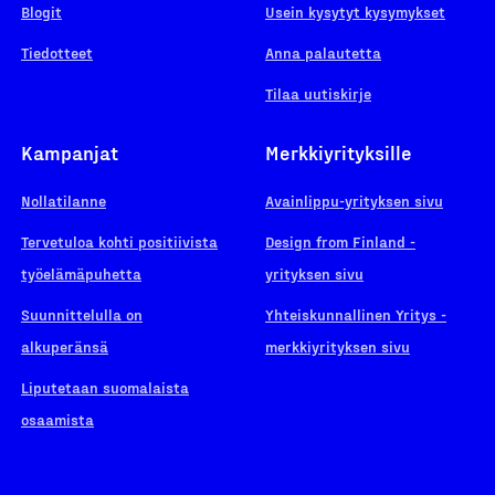
Blogit
Usein kysytyt kysymykset
Tiedotteet
Anna palautetta
Tilaa uutiskirje
Kampanjat
Merkkiyrityksille
Nollatilanne
Avainlippu-yrityksen sivu
Tervetuloa kohti positiivista
Design from Finland -
työelämäpuhetta
yrityksen sivu
Suunnittelulla on
Yhteiskunnallinen Yritys -
alkuperänsä
merkkiyrityksen sivu
Liputetaan suomalaista
osaamista