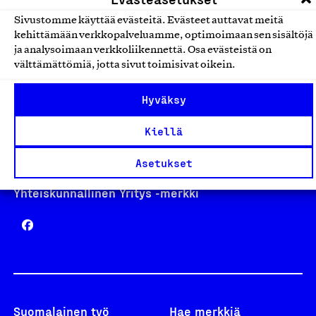
Sivustomme käyttää evästeitä. Evästeet auttavat meitä
kehittämään verkkopalveluamme, optimoimaan sen sisältöjä
Avainlippu
ja analysoimaan verkkoliikennettä. Osa evästeistä on
välttämättömiä, jotta sivut toimisivat oikein.
Hyväksy
Design From Finland
Kiellä
Asetukset
Yhteiskunnallinen Yritys -merkki
Suomalainen työ
Hae merkkiä