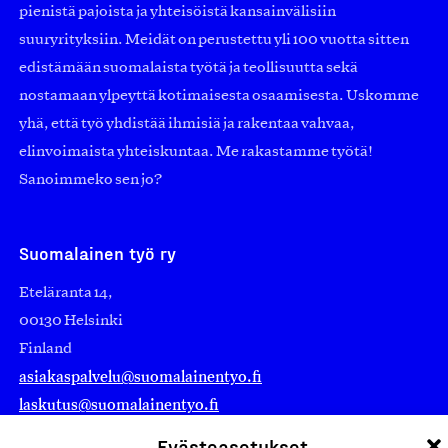
pienistä pajoista ja yhteisöistä kansainvälisiin
suuryrityksiin. Meidät on perustettu yli 100 vuotta sitten
edistämään suomalaista työtä ja teollisuutta sekä
nostamaan ylpeyttä kotimaisesta osaamisesta. Uskomme
yhä, että työ yhdistää ihmisiä ja rakentaa vahvaa,
elinvoimaista yhteiskuntaa. Me rakastamme työtä!
Sanoimmeko sen jo?
Suomalainen työ ry
Eteläranta 14,
00130 Helsinki
Finland
asiakaspalvelu@suomalainentyo.fi
laskutus@suomalainentyo.fi
Evästeasetukset