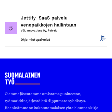
Jettify -SaaS-palvelu
venepaikkojen hallintaan
VGL Innovations Oy, Palvelu
Ohjelmistopalvelut
Olemme jäsentemme omistama puolueeton,
työmarkkinajärjestöistä riippumaton yhdistys.
Jäseninämme on koko suomalaisen yhteiskunnan kirjo