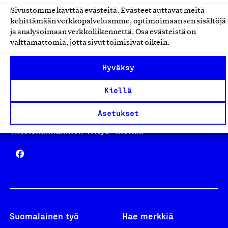
Sivustomme käyttää evästeitä. Evästeet auttavat meitä
kehittämään verkkopalveluamme, optimoimaan sen sisältöjä
Avainlippu
ja analysoimaan verkkoliikennettä. Osa evästeistä on
välttämättömiä, jotta sivut toimisivat oikein.
Hyväksy
Design From Finland
Kiellä
Asetukset
Yhteiskunnallinen Yritys -merkki
Suomalainen työ
Hae merkkiä