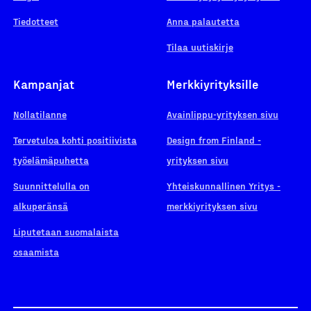
Tiedotteet
Anna palautetta
Tilaa uutiskirje
Kampanjat
Merkkiyrityksille
Nollatilanne
Avainlippu-yrityksen sivu
Tervetuloa kohti positiivista
Design from Finland -
työelämäpuhetta
yrityksen sivu
Suunnittelulla on
Yhteiskunnallinen Yritys -
alkuperänsä
merkkiyrityksen sivu
Liputetaan suomalaista
osaamista