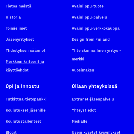
Tietoa meistä
Avainlippu-tuote
Historia
Avainlippu-palvelu
Toimielimet
Avainlippu-verkkokauppa
Jäsenyritykset
Design from Finland
Yhdistyksen säännöt
Yhteiskunnallinen yritys -
merkki
Merkkien kriteerit ja
käyttöehdot
Vuosimaksu
Opi ja innostu
Ollaan yhteyksissä
Tutkittua-tietopankki
Extranet-jäsenpalvelu
Koulutukset jäsenille
Yhteystiedot
Koulutustallenteet
Medialle
Blogit
Usein kysytyt kysymykset