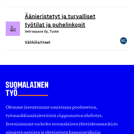
Äänieristetyt ja turvalliset
työtilat ja puhelinkopit
Vetrospace Oy, Tuote
Sähkölaitteet
Olemme jäsentemme omistama puolueeton,
työmarkkinajärjestöistä riippumaton yhdistys.
Jäseninämme on koko suomalaisen yhteiskunnan kirjo
pienistä pajoista ja yhteisöistä kansainvälisiin