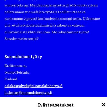
suuryrityksiin. Meidät on perustettu yli 100 vuotta sitten
edistämään suomalaista työtä ja teollisuutta sekä
nostamaan ylpeyttä kotimaisesta osaamisesta. Uskomme
yhä, että työ yhdistää ihmisiä ja rakentaa vahvaa,
elinvoimaista yhteiskuntaa. Me rakastamme työtä!
Sanoimmeko sen jo?
Suomalainen työ ry
Eteläranta 14,
00130 Helsinki
Finland
asiakaspalvelu@suomalainentyo.fi
laskutus@suomalainentyo.fi
Evästeasetukset