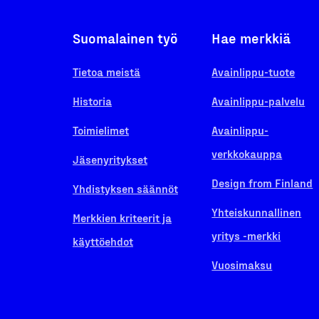
Suomalainen työ
Hae merkkiä
Tietoa meistä
Avainlippu-tuote
Historia
Avainlippu-palvelu
Toimielimet
Avainlippu-
verkkokauppa
Jäsenyritykset
Design from Finland
Yhdistyksen säännöt
Yhteiskunnallinen
Merkkien kriteerit ja
yritys -merkki
käyttöehdot
Vuosimaksu