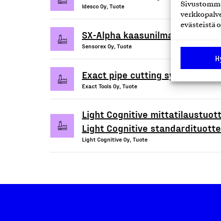
Sivustomme 
Idesco Oy, Tuote
verkkopalve
evästeistä o
SX-Alpha kaasunilmaisin
Sensorex Oy, Tuote
H
Exact pipe cutting system
Exact Tools Oy, Tuote
Light Cognitive mittatilaustuott
Light Cognitive standardituotte
Light Cognitive Oy, Tuote