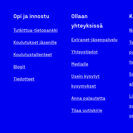
Opi ja innostu
Ollaan
K
yhteyksissä
Tutkittua-tietopankki
N
Extranet-jäsenpalvelu
Koulutukset jäsenille
T
Yhteystiedot
p
Koulutustallenteet
t
Medialle
Blogit
S
Usein kysytyt
Tiedotteet
a
kysymykset
L
Anna palautetta
s
Tilaa uutiskirje
o