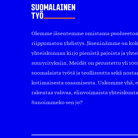
Olemme jäsentemme omistama puolueeton, 
riippumaton yhdistys. Jäseninämme on ko
yhteiskunnan kirjo pienistä pajoista ja yhte
suuryrityksiin. Meidät on perustettu yli 10
suomalaista työtä ja teollisuutta sekä nost
kotimaisesta osaamisesta. Uskomme yhä, ett
rakentaa vahvaa, elinvoimaista yhteiskunt
Sanoimmeko sen jo?