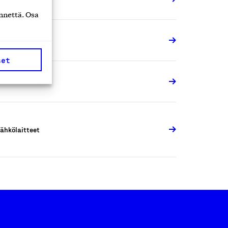
nnettä. Osa
ähkölaitteet
set
ähkölaitteet
ähkölaitteet