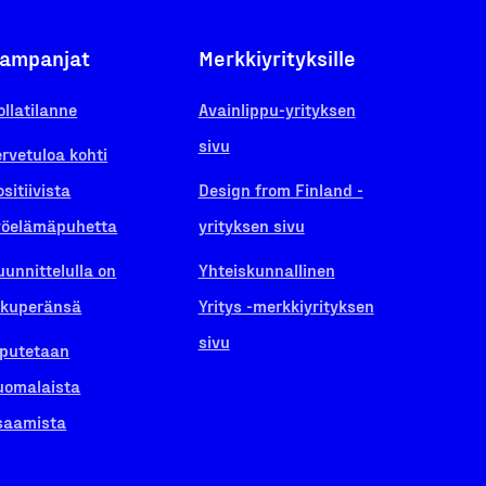
ampanjat
Merkkiyrityksille
ollatilanne
Avainlippu-yrityksen
sivu
ervetuloa kohti
ositiivista
Design from Finland -
yöelämäpuhetta
yrityksen sivu
uunnittelulla on
Yhteiskunnallinen
lkuperänsä
Yritys -merkkiyrityksen
sivu
iputetaan
uomalaista
saamista