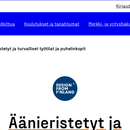
Kirjau
utkittua
Koulutukset ja tapahtumat
Merkki- ja yrityshak
stetyt ja turvalliset työtilat ja puhelinkopit
Äänieristetyt ja