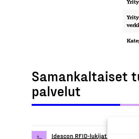
Yrity
Yrit
verk
Kate
Samankaltaiset t
palvelut
Idescon RFID-lukijat ja Idesco I