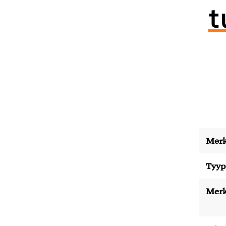
t
Merk
Tyyp
Merk