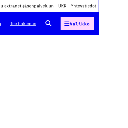
du extranet-jäsenpalveluun
UKK
Yhteystiedot
u
Tee hakemus
Valikko