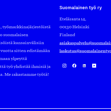
Suomalainen työ ry
Eteläranta 14,
työmarkkinajärjestöistä
00130 Helsinki
ko suomalaisen
Finland
asiakaspalvelu@suomalai
isöistä kansainvälisiin
laskutus@suomalainentyo
0 vuotta sitten edistämään
amaan ylpeyttä
ä työ yhdistää ihmisiä ja
aa. Me rakastamme työtä!