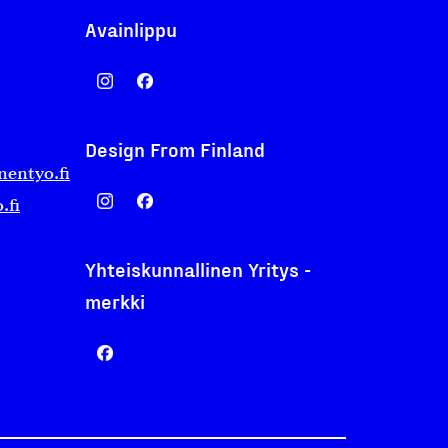
Avainlippu
Design From Finland
nentyo.fi
.fi
Yhteiskunnallinen Yritys -
merkki