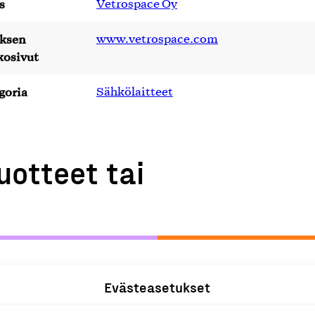
s
Vetrospace Oy
yksen
www.vetrospace.com
kosivut
goria
Sähkölaitteet
uotteet tai
Evästeasetukset
D-palvelu
S