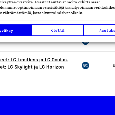
käyttää evästeitä. Evästeet auttavat meitä kehittämään
luamme, optimoimaan sen sisältöjä ja analysoimaan verkkoliike
n välttämättömiä, jotta sivut toimisivat oikein.
S
yväksy
Kiellä
Asetuk
S
eet: LC Limitless ja LC Oculus.
S
et: LC Skylight ja LC Horizon