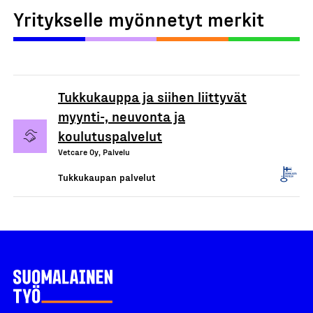
Yritykselle myönnetyt merkit
Tukkukauppa ja siihen liittyvät
myynti-, neuvonta ja
koulutuspalvelut
Vetcare Oy, Palvelu
Tukkukaupan palvelut