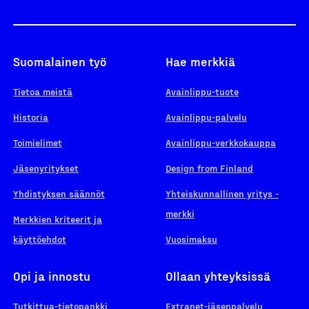
Suomalainen työ
Hae merkkiä
Tietoa meistä
Avainlippu-tuote
Historia
Avainlippu-palvelu
Toimielimet
Avainlippu-verkkokauppa
Jäsenyritykset
Design from Finland
Yhdistyksen säännöt
Yhteiskunnallinen yritys -
merkki
Merkkien kriteerit ja
käyttöehdot
Vuosimaksu
Opi ja innostu
Ollaan yhteyksissä
Tutkittua-tietopankki
Extranet-jäsenpalvelu