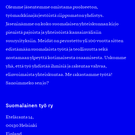
Olemme jäsentemme omistama puolueeton,
työmarkkinajärjestöistä riippumaton yhdistys.
Jäseninämme on koko suomalaisen yhteiskunnan kirjo
pienistä pajoista ja yhteisöistä kansainvälisiin
suuryrityksiin. Meidät on perustettu yli 100 vuotta sitten
edistämään suomalaista työtä ja teollisuutta sekä
nostamaan ylpeyttä kotimaisesta osaamisesta. Uskomme
yhä, että työ yhdistää ihmisiä ja rakentaa vahvaa,
elinvoimaista yhteiskuntaa. Me rakastamme työtä!
Sanoimmeko sen jo?
Suomalainen työ ry
Eteläranta 14,
00130 Helsinki
Finland