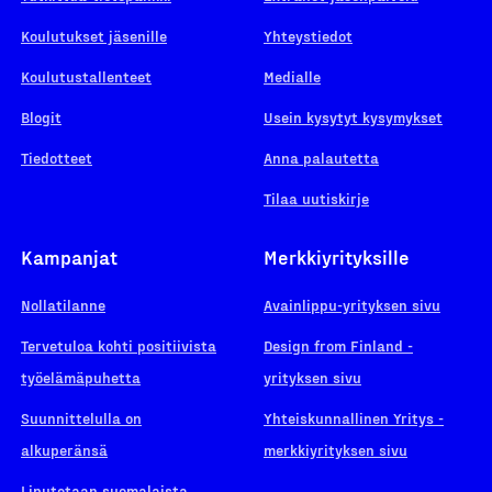
Koulutukset jäsenille
Yhteystiedot
Koulutustallenteet
Medialle
Blogit
Usein kysytyt kysymykset
Tiedotteet
Anna palautetta
Tilaa uutiskirje
Kampanjat
Merkkiyrityksille
Nollatilanne
Avainlippu-yrityksen sivu
Tervetuloa kohti positiivista
Design from Finland -
työelämäpuhetta
yrityksen sivu
Suunnittelulla on
Yhteiskunnallinen Yritys -
alkuperänsä
merkkiyrityksen sivu
Liputetaan suomalaista