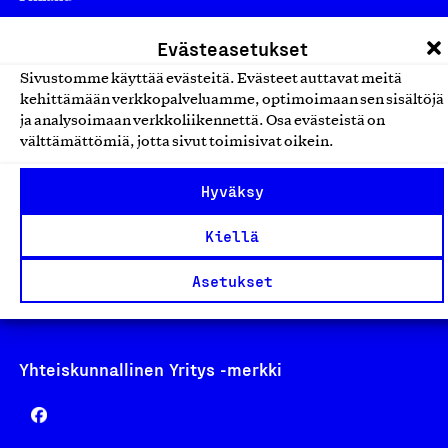
asiakaspalvelu@suomalainentyo.fi
Evästeasetukset
laskutus@suomalainentyo.fi
Sivustomme käyttää evästeitä. Evästeet auttavat meitä
kehittämään verkkopalveluamme, optimoimaan sen sisältöjä
ja analysoimaan verkkoliikennettä. Osa evästeistä on
välttämättömiä, jotta sivut toimisivat oikein.
Avainlippu
Hyväksy
Kiellä
Design From Finland
Asetukset
Yhteiskunnallinen Yritys -merkki