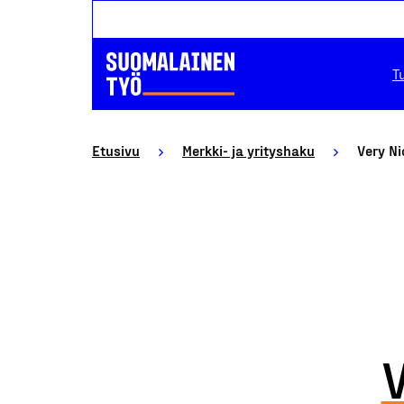
T
Etusivu
Merkki- ja yrityshaku
Very Ni
V