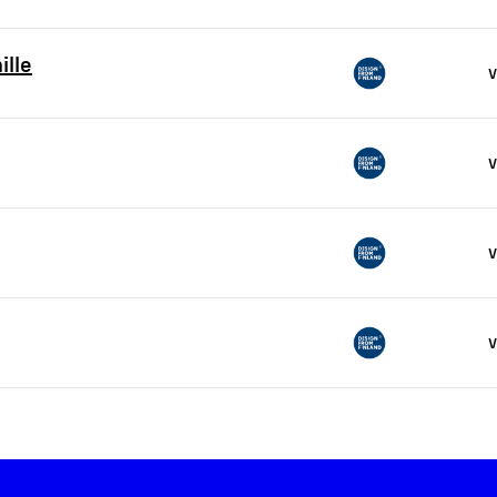
ille
V
V
V
V