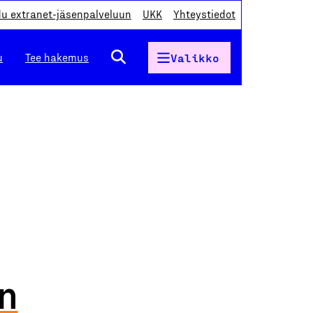
du extranet-jäsenpalveluun
UKK
Yhteystiedot
u
Tee hakemus
Valikko
on