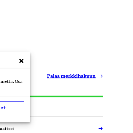
Palaa merkkihakuun
nnettä. Osa
set
aatteet