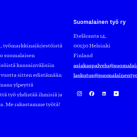
Suomalainen työ ry
Eteläranta 14,
työmarkkinajärjestöistä
00130 Helsinki
ko suomalaisen
Finland
asiakaspalvelu@suomalai
isöistä kansainvälisiin
laskutus@suomalainentyo
0 vuotta sitten edistämään
amaan ylpeyttä
ä työ yhdistää ihmisiä ja
aa. Me rakastamme työtä!