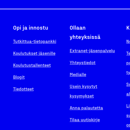
Opi ja innostu
Ollaan
K
yhteyksissä
Tutkittua-tietopankki
N
Extranet-jäsenpalvelu
Koulutukset jäsenille
T
Yhteystiedot
p
Koulutustallenteet
t
Medialle
Blogit
S
Usein kysytyt
Tiedotteet
a
kysymykset
L
Anna palautetta
s
Tilaa uutiskirje
o