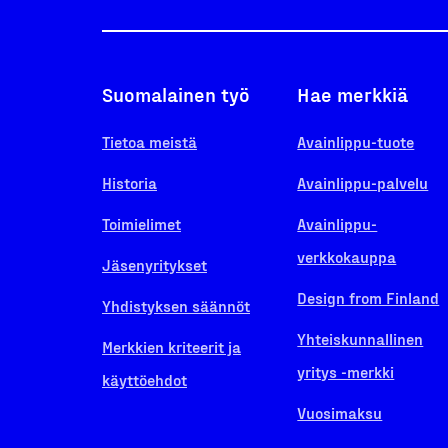
Suomalainen työ
Hae merkkiä
Tietoa meistä
Avainlippu-tuote
Historia
Avainlippu-palvelu
Toimielimet
Avainlippu-
verkkokauppa
Jäsenyritykset
Design from Finland
Yhdistyksen säännöt
Yhteiskunnallinen
Merkkien kriteerit ja
yritys -merkki
käyttöehdot
Vuosimaksu