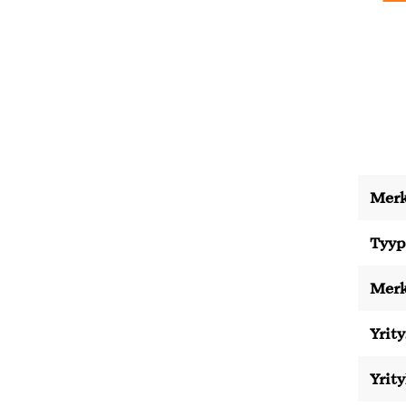
Merk
Tyyp
Merk
Yrity
Yrit