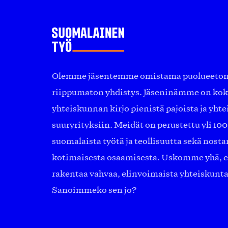
Olemme jäsentemme omistama puolueeton, 
riippumaton yhdistys. Jäseninämme on ko
yhteiskunnan kirjo pienistä pajoista ja yhte
suuryrityksiin. Meidät on perustettu yli 10
suomalaista työtä ja teollisuutta sekä nost
kotimaisesta osaamisesta. Uskomme yhä, ett
rakentaa vahvaa, elinvoimaista yhteiskunt
Sanoimmeko sen jo?