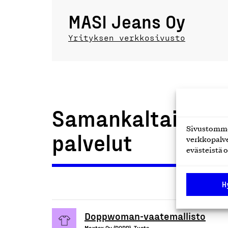
MASI Jeans Oy
Yrityksen verkkosivusto
Samankaltaiset t
Sivustomme 
palvelut
verkkopalve
evästeistä o
H
Doppwoman-vaatemallisto
Maxtex Oy (DOPP), Tuote