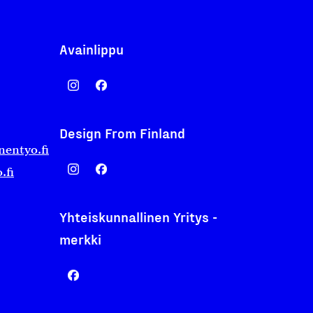
Avainlippu
Design From Finland
nentyo.fi
.fi
Yhteiskunnallinen Yritys -
merkki