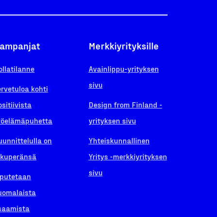
ampanjat
Merkkiyrityksille
ollatilanne
Avainlippu-yrityksen
sivu
ervetuloa kohti
ositiivista
Design from Finland -
yöelämäpuhetta
yrityksen sivu
uunnittelulla on
Yhteiskunnallinen
lkuperänsä
Yritys -merkkiyrityksen
sivu
iputetaan
uomalaista
saamista