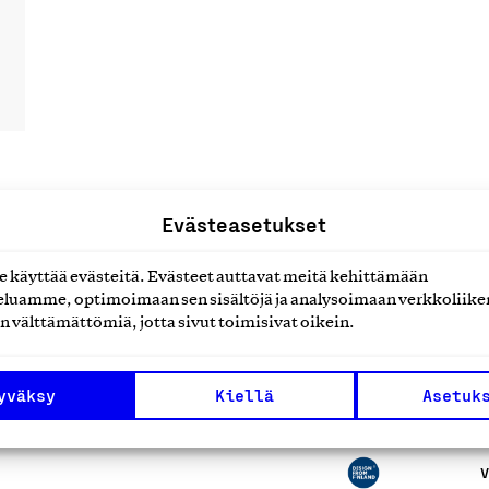
Evästeasetukset
uotteet tai
käyttää evästeitä. Evästeet auttavat meitä kehittämään
luamme, optimoimaan sen sisältöjä ja analysoimaan verkkoliike
n välttämättömiä, jotta sivut toimisivat oikein.
yväksy
Kiellä
Asetuk
V