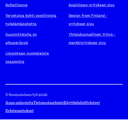
Nollatilanne
Avainlippu-yrityksen sivu
Tervetuloa kohti positiivista
Design from Finland -
työelämäpuhetta
yrityksen sivu
Suunnittelulla on
Yhteiskunnallinen Yritys -
alkuperänsä
merkkiyrityksen sivu
Liputetaan suomalaista
osaamista
© Suomalainen työ 2026.
Anna palautetta
Tietosuojaseloste
Käyttöehdot
Evästeet
Evästeasetukset