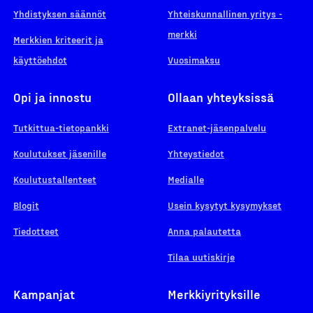
Yhdistyksen säännöt
Yhteiskunnallinen yritys -
merkki
Merkkien kriteerit ja
käyttöehdot
Vuosimaksu
Opi ja innostu
Ollaan yhteyksissä
Tutkittua-tietopankki
Extranet-jäsenpalvelu
Koulutukset jäsenille
Yhteystiedot
Koulutustallenteet
Medialle
Blogit
Usein kysytyt kysymykset
Tiedotteet
Anna palautetta
Tilaa uutiskirje
Kampanjat
Merkkiyrityksille