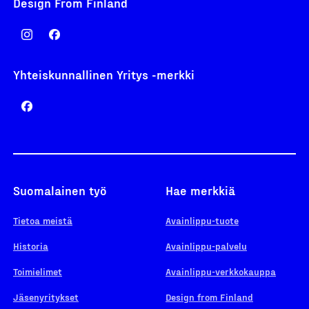
Design From Finland
Yhteiskunnallinen Yritys -merkki
Suomalainen työ
Hae merkkiä
Tietoa meistä
Avainlippu-tuote
Historia
Avainlippu-palvelu
Toimielimet
Avainlippu-verkkokauppa
Jäsenyritykset
Design from Finland