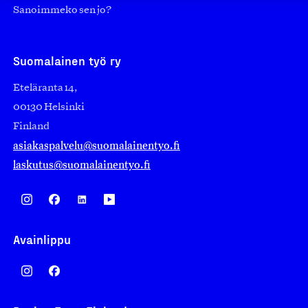
Sanoimmeko sen jo?
Suomalainen työ ry
Eteläranta 14,
00130 Helsinki
Finland
asiakaspalvelu@suomalainentyo.fi
laskutus@suomalainentyo.fi
Avainlippu