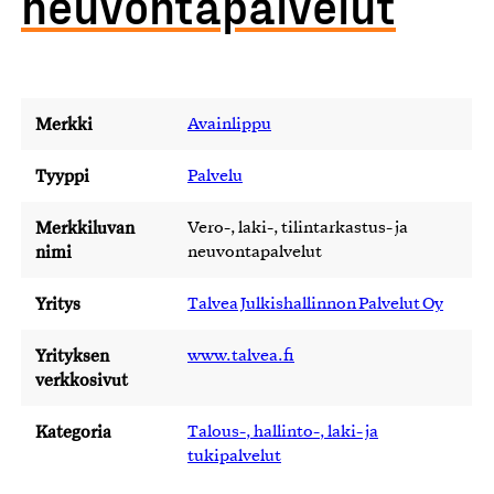
neuvontapalvelut
Merkki
Avainlippu
Tyyppi
Palvelu
Merkkiluvan
Vero-, laki-, tilintarkastus- ja
nimi
neuvontapalvelut
Yritys
Talvea Julkishallinnon Palvelut Oy
Yrityksen
www.talvea.fi
verkkosivut
Kategoria
Talous-, hallinto-, laki- ja
tukipalvelut