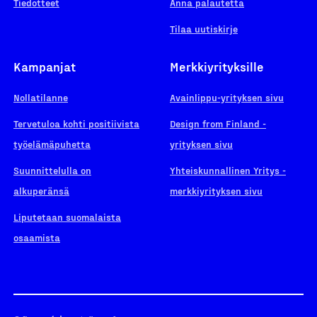
Tiedotteet
Anna palautetta
Tilaa uutiskirje
Kampanjat
Merkkiyrityksille
Nollatilanne
Avainlippu-yrityksen sivu
Tervetuloa kohti positiivista
Design from Finland -
työelämäpuhetta
yrityksen sivu
Suunnittelulla on
Yhteiskunnallinen Yritys -
alkuperänsä
merkkiyrityksen sivu
Liputetaan suomalaista
osaamista