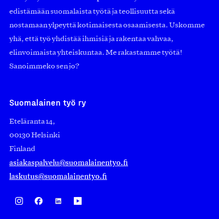
edistämään suomalaista työtä ja teollisuutta sekä
nostamaan ylpeyttä kotimaisesta osaamisesta. Uskomme
yhä, että työ yhdistää ihmisiä ja rakentaa vahvaa,
elinvoimaista yhteiskuntaa. Me rakastamme työtä!
Sanoimmeko sen jo?
Suomalainen työ ry
Eteläranta 14,
00130 Helsinki
Finland
asiakaspalvelu@suomalainentyo.fi
laskutus@suomalainentyo.fi