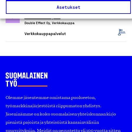
DropAndWave.com -
Asetukset
verkkokaupat
Double Effect Oy, Verkkokauppa
Verkkokauppapalvelut
Olemme jäsentemme omistama puolueeton,
työmarkkinajärjestöistä riippumaton yhdistys.
Jäseninämme on koko suomalaisen yhteiskunnan kirjo
pienistä pajoista ja yhteisöistä kansainvälisiin
suuryrityksiin. Meidät on perustettu yli 100 vuotta sitten