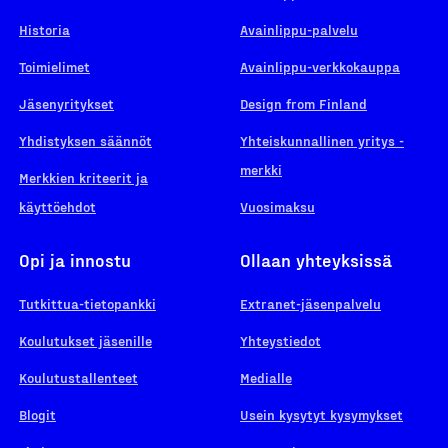
Historia
Avainlippu-palvelu
Toimielimet
Avainlippu-verkkokauppa
Jäsenyritykset
Design from Finland
Yhdistyksen säännöt
Yhteiskunnallinen yritys -
merkki
Merkkien kriteerit ja
käyttöehdot
Vuosimaksu
Opi ja innostu
Ollaan yhteyksissä
Tutkittua-tietopankki
Extranet-jäsenpalvelu
Koulutukset jäsenille
Yhteystiedot
Koulutustallenteet
Medialle
Blogit
Usein kysytyt kysymykset