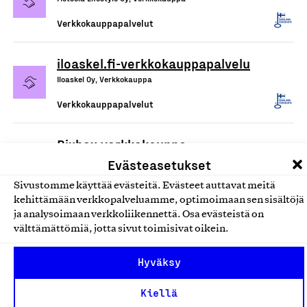
Verkkokauppapalvelut
iloaskel.fi-verkkokauppapalvelu
Iloaskel Oy, Verkkokauppa
Verkkokauppapalvelut
Bixbox verkkokauppa
Bixbox verkkokauppa, Verkkokauppa
Evästeasetukset
Verkkokauppapalvelut
Sivustomme käyttää evästeitä. Evästeet auttavat meitä
kehittämään verkkopalveluamme, optimoimaan sen sisältöjä
ja analysoimaan verkkoliikennettä. Osa evästeistä on
Kosmos Beauty Lab Oy
välttämättömiä, jotta sivut toimisivat oikein.
Kosmos Beauty Lab Oy, Verkkokauppa
Hyväksy
Verkkokauppapalvelut
Kiellä
Kaarnavilla.fi ja