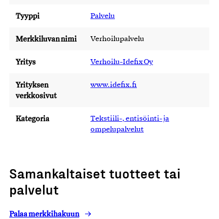
Tyyppi
Palvelu
Merkkiluvan nimi
Verhoilupalvelu
Yritys
Verhoilu-Idefix Oy
Yrityksen
www.idefix.fi
verkkosivut
Kategoria
Tekstiili-, entisöinti- ja
ompelupalvelut
Samankaltaiset tuotteet tai
palvelut
Palaa merkkihakuun