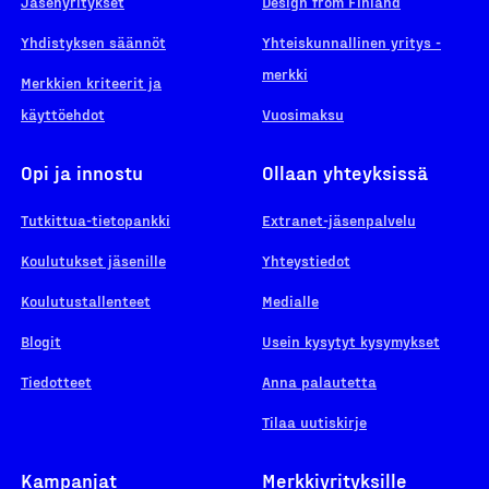
Jäsenyritykset
Design from Finland
Yhdistyksen säännöt
Yhteiskunnallinen yritys -
merkki
Merkkien kriteerit ja
käyttöehdot
Vuosimaksu
Opi ja innostu
Ollaan yhteyksissä
Tutkittua-tietopankki
Extranet-jäsenpalvelu
Koulutukset jäsenille
Yhteystiedot
Koulutustallenteet
Medialle
Blogit
Usein kysytyt kysymykset
Tiedotteet
Anna palautetta
Tilaa uutiskirje
Kampanjat
Merkkiyrityksille