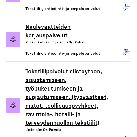
Tekstiili-, entisöinti- ja ompelupalvelut
Neulevaatteiden
korjauspalvelut
Ruukin Kehräämö ja Puoti Oy, Palvelu
Tekstiili-, entisöinti- ja ompelupalvelut
Tekstiilipalvelut siisteyteen,
sisustamiseen,
työpukeutumiseen ja
suojautumiseen. (työvaatteet,
matot, teollisuuspyyhkeet,
ravintola-, hotelli- ja
terveydenhuollon tekstiilit)
Lindström Oy, Palvelu