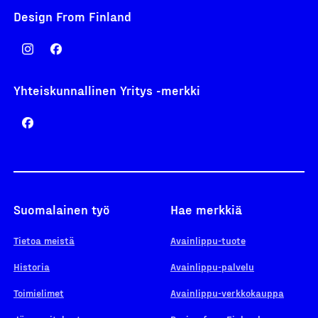
Design From Finland
Yhteiskunnallinen Yritys -merkki
Suomalainen työ
Hae merkkiä
Tietoa meistä
Avainlippu-tuote
Historia
Avainlippu-palvelu
Toimielimet
Avainlippu-verkkokauppa