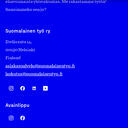
elinvoimaista yhteiskuntaa. Me rakastamme työtä!
Sanoimmeko sen jo?
Suomalainen työ ry
Eteläranta 14,
00130 Helsinki
Finland
asiakaspalvelu@suomalainentyo.fi
laskutus@suomalainentyo.fi
Avainlippu