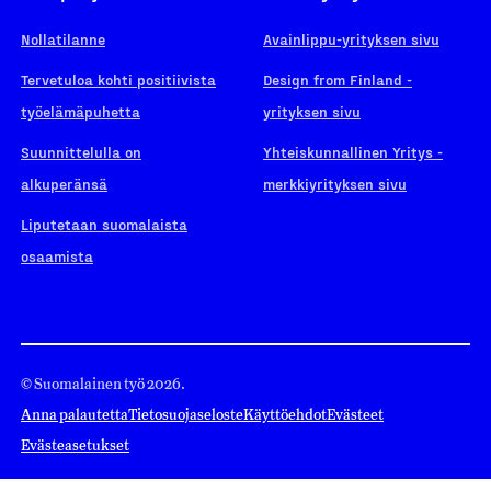
Nollatilanne
Avainlippu-yrityksen sivu
Tervetuloa kohti positiivista
Design from Finland -
työelämäpuhetta
yrityksen sivu
Suunnittelulla on
Yhteiskunnallinen Yritys -
alkuperänsä
merkkiyrityksen sivu
Liputetaan suomalaista
osaamista
© Suomalainen työ 2026.
Anna palautetta
Tietosuojaseloste
Käyttöehdot
Evästeet
Evästeasetukset