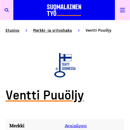
Etusivu
Merkki- ja yrityshaku
Ventti Puuöljy
Ventti Puuöljy
Merkki
Avainlippu