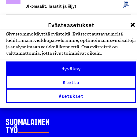
Ulkomaalit, laastit ja öljyt
Panssarimaali
Evästeasetukset
Tikkurila Oyj, Tuote
Sivustomme käyttää evästeitä. Evästeet auttavat meitä
kehittämään verkkopalveluamme, optimoimaan sen sisältöjä
Ulkomaalit, laastit ja öljyt
ja analysoimaan verkkoliikennettä. Osa evästeistä on
välttämättömiä, jotta sivut toimisivat oikein.
Pika-Teho
Tikkurila Oyj, Tuote
Hyväksy
Ulkomaalit, laastit ja öljyt
Kiellä
Asetukset