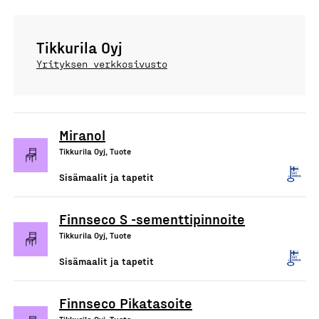
Tikkurila Oyj
Yrityksen verkkosivusto
Miranol
Tikkurila Oyj, Tuote
Sisämaalit ja tapetit
Finnseco S -sementtipinnoite
Tikkurila Oyj, Tuote
Sisämaalit ja tapetit
Finnseco Pikatasoite