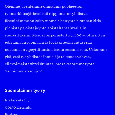
Olemme jäsentemme omistama puolueeton,
työmarkkinajärjestöistä riippumaton yhdistys.
Jäseninämme on koko suomalaisen yhteiskunnan kirjo
pienistä pajoista ja yhteisöistä kansainvälisiin
suuryrityksiin. Meidät on perustettu yli 100 vuotta sitten
edistämään suomalaista työtä ja teollisuutta sekä
nostamaan ylpeyttä kotimaisesta osaamisesta. Uskomme
yhä, että työ yhdistää ihmisiä ja rakentaa vahvaa,
elinvoimaista yhteiskuntaa. Me rakastamme työtä!
Sanoimmeko sen jo?
Suomalainen työ ry
Eteläranta 14,
00130 Helsinki
Finland