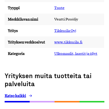
Tyyppi
Tuote
Merkkiluvan nimi
Ventti Puuöljy
Yritys
Tikkurila Oyj
Yrityksen verkkosivut
www.tikkurila.fi
Kategoria
Ulkomaalit, laastit ja öljyt
Yrityksen muita tuotteita tai
palveluita
Katso kaikki