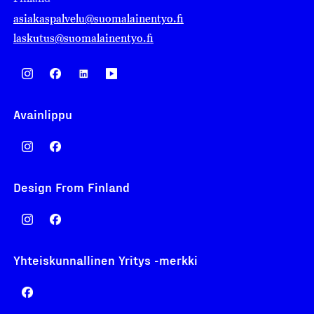
asiakaspalvelu@suomalainentyo.fi
laskutus@suomalainentyo.fi
Avainlippu
Design From Finland
Yhteiskunnallinen Yritys -merkki