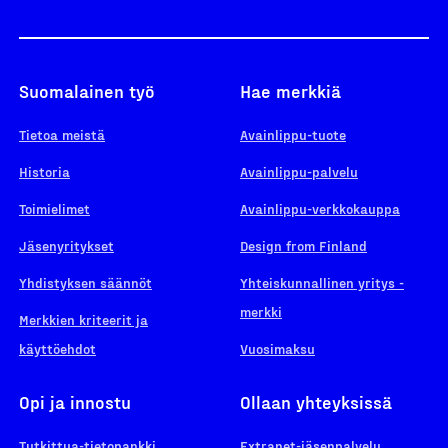
Suomalainen työ
Hae merkkiä
Tietoa meistä
Avainlippu-tuote
Historia
Avainlippu-palvelu
Toimielimet
Avainlippu-verkkokauppa
Jäsenyritykset
Design from Finland
Yhdistyksen säännöt
Yhteiskunnallinen yritys -
merkki
Merkkien kriteerit ja
käyttöehdot
Vuosimaksu
Opi ja innostu
Ollaan yhteyksissä
Tutkittua-tietopankki
Extranet-jäsenpalvelu