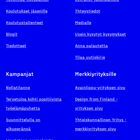
Koulutukset jäsenille
Yhteystiedot
Koulutustallenteet
Medialle
Blogit
Usein kysytyt kysymykset
Tiedotteet
Anna palautetta
Tilaa uutiskirje
Kampanjat
Merkkiyrityksille
Nollatilanne
Avainlippu-yrityksen sivu
Tervetuloa kohti positiivista
Design from Finland -
työelämäpuhetta
yrityksen sivu
Suunnittelulla on
Yhteiskunnallinen Yritys -
alkuperänsä
merkkiyrityksen sivu