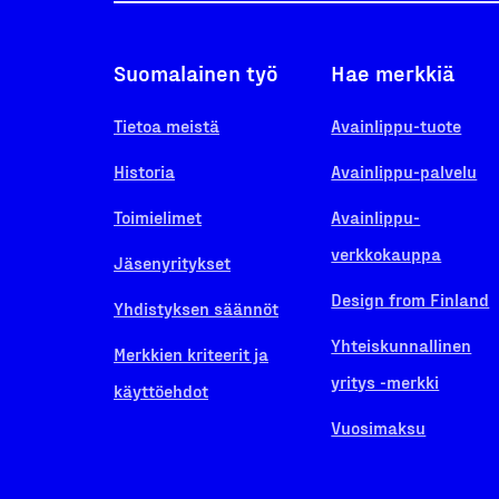
Suomalainen työ
Hae merkkiä
Tietoa meistä
Avainlippu-tuote
Historia
Avainlippu-palvelu
Toimielimet
Avainlippu-
verkkokauppa
Jäsenyritykset
Design from Finland
Yhdistyksen säännöt
Yhteiskunnallinen
Merkkien kriteerit ja
yritys -merkki
käyttöehdot
Vuosimaksu