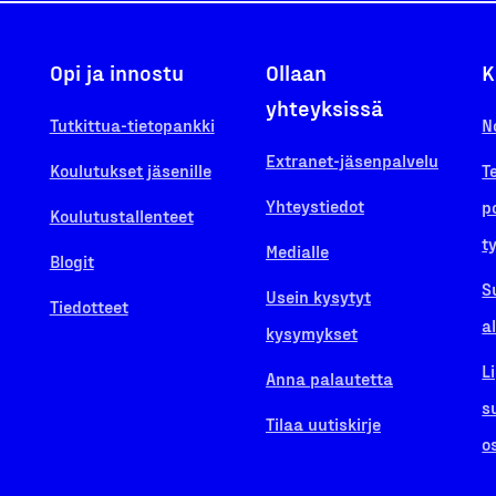
Opi ja innostu
Ollaan
K
yhteyksissä
Tutkittua-tietopankki
N
Extranet-jäsenpalvelu
Koulutukset jäsenille
T
Yhteystiedot
p
Koulutustallenteet
t
Medialle
Blogit
S
Usein kysytyt
Tiedotteet
a
kysymykset
L
Anna palautetta
s
Tilaa uutiskirje
o