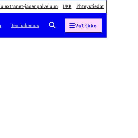
du extranet-jäsenpalveluun
UKK
Yhteystiedot
u
Tee hakemus
Valikko