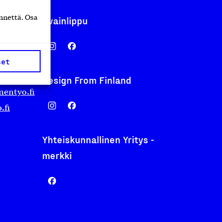
nnettä. Osa
Avainlippu
set
Design From Finland
nentyo.fi
.fi
Yhteiskunnallinen Yritys -
merkki