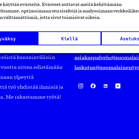
käyttää evästeitä. Evästeet auttavat meitä kehittämään
luamme, optimoimaan sen sisältöjä ja analysoimaan verkkoliike
Suomalainen työ ry
n välttämättömiä, jotta sivut toimisivat oikein.
Eteläranta 14,
työmarkkinajärjestöistä
00130 Helsinki
yväksy
Kiellä
Asetuk
ko suomalaisen
Finland
asiakaspalvelu@suomalai
isöistä kansainvälisiin
laskutus@suomalainentyo
0 vuotta sitten edistämään
amaan ylpeyttä
ä työ yhdistää ihmisiä ja
aa. Me rakastamme työtä!