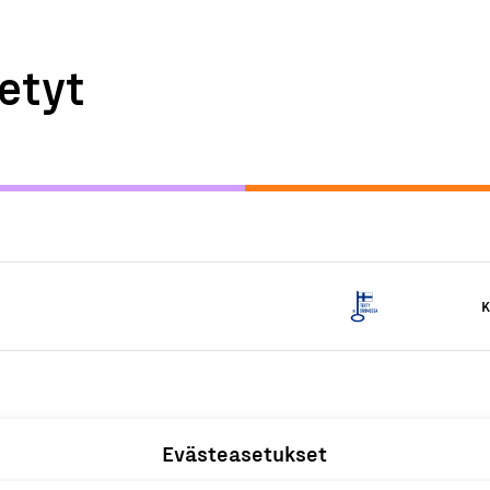
etyt
K
Evästeasetukset