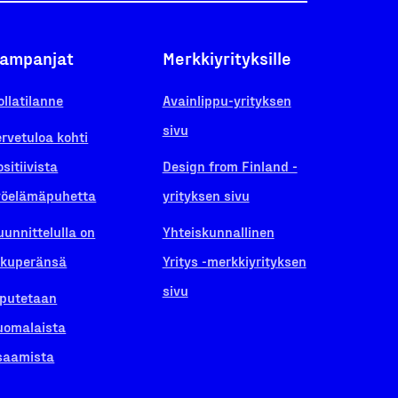
ampanjat
Merkkiyrityksille
ollatilanne
Avainlippu-yrityksen
sivu
ervetuloa kohti
ositiivista
Design from Finland -
yöelämäpuhetta
yrityksen sivu
uunnittelulla on
Yhteiskunnallinen
lkuperänsä
Yritys -merkkiyrityksen
sivu
iputetaan
uomalaista
saamista