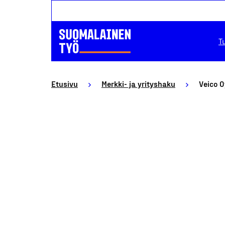
T
Etusivu
Merkki- ja yrityshaku
Veico O