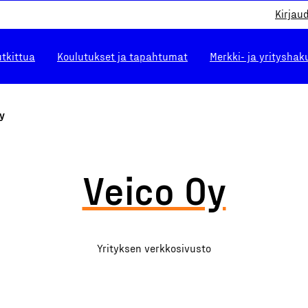
Kirjau
utkittua
Koulutukset ja tapahtumat
Merkki- ja yrityshak
y
Veico Oy
Yrityksen verkkosivusto