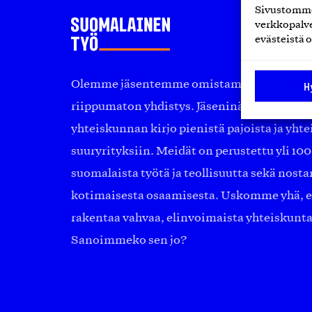
Sivustomme 
verkkopalve
evästeistä o
Olemme jäsentemme omistama puolueeton, 
H
riippumaton yhdistys. Jäseninämme on ko
yhteiskunnan kirjo pienistä pajoista ja yhte
suuryrityksiin. Meidät on perustettu yli 10
suomalaista työtä ja teollisuutta sekä nost
kotimaisesta osaamisesta. Uskomme yhä, ett
rakentaa vahvaa, elinvoimaista yhteiskunt
Sanoimmeko sen jo?