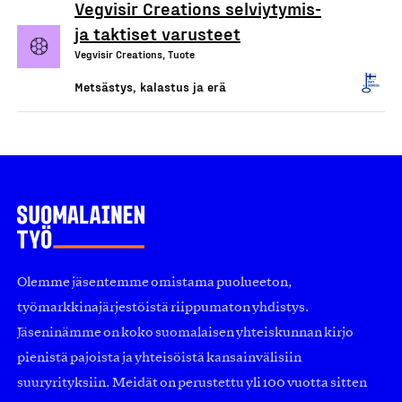
Vegvisir Creations selviytymis-
ja taktiset varusteet
Vegvisir Creations, Tuote
Metsästys, kalastus ja erä
Olemme jäsentemme omistama puolueeton,
työmarkkinajärjestöistä riippumaton yhdistys.
Jäseninämme on koko suomalaisen yhteiskunnan kirjo
pienistä pajoista ja yhteisöistä kansainvälisiin
suuryrityksiin. Meidät on perustettu yli 100 vuotta sitten