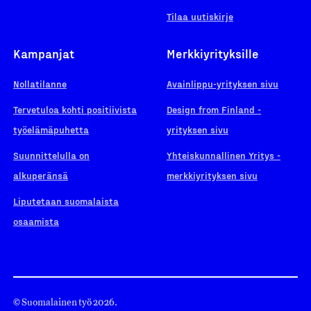
Tilaa uutiskirje
Kampanjat
Merkkiyrityksille
Nollatilanne
Avainlippu-yrityksen sivu
Tervetuloa kohti positiivista
Design from Finland -
työelämäpuhetta
yrityksen sivu
Suunnittelulla on
Yhteiskunnallinen Yritys -
alkuperänsä
merkkiyrityksen sivu
Liputetaan suomalaista
osaamista
© Suomalainen työ 2026.