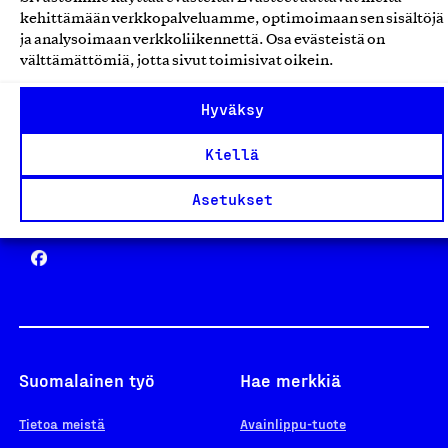
Avainlippu
kehittämään verkkopalveluamme, optimoimaan sen sisältöjä
ja analysoimaan verkkoliikennettä. Osa evästeistä on
välttämättömiä, jotta sivut toimisivat oikein.
Design From Finland
Hyväksy
Kiellä
Asetukset
Yhteiskunnallinen Yritys -merkki
Suomalainen työ
Hae merkkiä
Tietoa meistä
Avainlippu-tuote