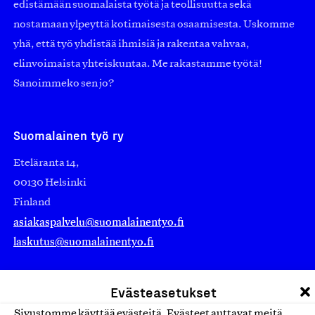
edistämään suomalaista työtä ja teollisuutta sekä
nostamaan ylpeyttä kotimaisesta osaamisesta. Uskomme
yhä, että työ yhdistää ihmisiä ja rakentaa vahvaa,
elinvoimaista yhteiskuntaa. Me rakastamme työtä!
Sanoimmeko sen jo?
Suomalainen työ ry
Eteläranta 14,
00130 Helsinki
Finland
asiakaspalvelu@suomalainentyo.fi
laskutus@suomalainentyo.fi
Evästeasetukset
Sivustomme käyttää evästeitä. Evästeet auttavat meitä