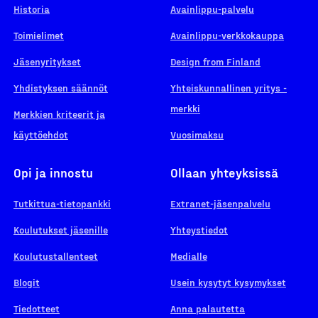
Historia
Avainlippu-palvelu
Toimielimet
Avainlippu-verkkokauppa
Jäsenyritykset
Design from Finland
Yhdistyksen säännöt
Yhteiskunnallinen yritys -
merkki
Merkkien kriteerit ja
käyttöehdot
Vuosimaksu
Opi ja innostu
Ollaan yhteyksissä
Tutkittua-tietopankki
Extranet-jäsenpalvelu
Koulutukset jäsenille
Yhteystiedot
Koulutustallenteet
Medialle
Blogit
Usein kysytyt kysymykset
Tiedotteet
Anna palautetta