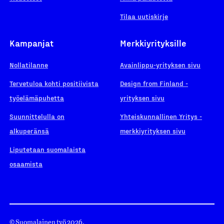
Tilaa uutiskirje
Kampanjat
Merkkiyrityksille
Nollatilanne
Avainlippu-yrityksen sivu
Tervetuloa kohti positiivista
Design from Finland -
työelämäpuhetta
yrityksen sivu
Suunnittelulla on
Yhteiskunnallinen Yritys -
alkuperänsä
merkkiyrityksen sivu
Liputetaan suomalaista
osaamista
© Suomalainen työ 2026.