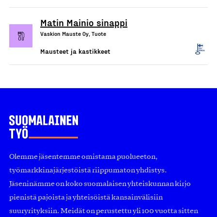
Matin Mainio sinappi
Vaskion Mauste Oy, Tuote
Mausteet ja kastikkeet
Olemme jäsentemme omistama puolueeton,
työmarkkinajärjestöistä riippumaton yhdistys.
Jäseninämme on koko suomalaisen yhteiskunnan kirjo
pienistä pajoista ja yhteisöistä kansainvälisiin
suuryrityksiin. Meidät on perustettu yli 100 vuotta sitten