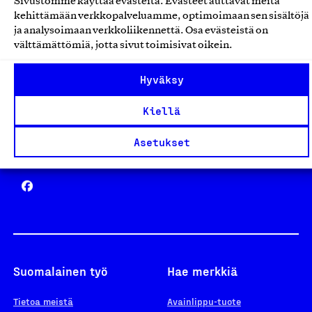
Sivustomme käyttää evästeitä. Evästeet auttavat meitä
Avainlippu
kehittämään verkkopalveluamme, optimoimaan sen sisältöjä
ja analysoimaan verkkoliikennettä. Osa evästeistä on
välttämättömiä, jotta sivut toimisivat oikein.
Hyväksy
Design From Finland
Kiellä
Asetukset
Yhteiskunnallinen Yritys -merkki
Suomalainen työ
Hae merkkiä
Tietoa meistä
Avainlippu-tuote