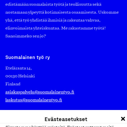
edistämään suomalaista työtä ja teollisuutta sekä
nostamaan ylpeyttä kotimaisesta osaamisesta. Uskomme
yhä, että työ yhdistää ihmisiä ja rakentaa vahvaa,
elinvoimaista yhteiskuntaa. Me rakastamme työtä!
Sanoimmeko sen jo?
Suomalainen työ ry
Eteläranta 14,
00130 Helsinki
Finland
asiakaspalvelu@suomalainentyo.fi
laskutus@suomalainentyo.fi
Evästeasetukset