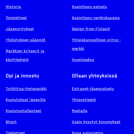
Historia
Avainlippu-palvelu
Toimielimet
Avainlippu-verkkokauppa
Jäsenyritykset
Design from Finland
Yhdistyksen säännöt
Yhteiskunnallinen yritys -
merkki
Merkkien kriteerit ja
käyttöehdot
Vuosimaksu
Opi ja innostu
Ollaan yhteyksissä
Tutkittua-tietopankki
Extranet-jäsenpalvelu
Koulutukset jäsenille
Yhteystiedot
Koulutustallenteet
Medialle
Blogit
Usein kysytyt kysymykset
Tiedotteet
Anna palautetta