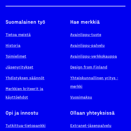
Suomalainen työ
Hae merkkiä
Tietoa meistä
Avainlippu-tuote
Historia
Avainlippu-palvelu
Toimielimet
Avainlippu-verkkokauppa
Jäsenyritykset
Design from Finland
Yhdistyksen säännöt
Yhteiskunnallinen yritys -
merkki
Merkkien kriteerit ja
käyttöehdot
Vuosimaksu
Opi ja innostu
Ollaan yhteyksissä
Tutkittua-tietopankki
Extranet-jäsenpalvelu