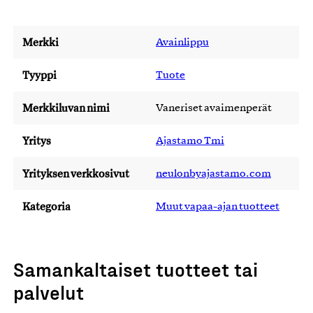
Merkki
Avainlippu
Tyyppi
Tuote
Merkkiluvan nimi
Vaneriset avaimenperät
Yritys
Ajastamo Tmi
Yrityksen verkkosivut
neulonbyajastamo.com
Kategoria
Muut vapaa-ajan tuotteet
Samankaltaiset tuotteet tai
palvelut