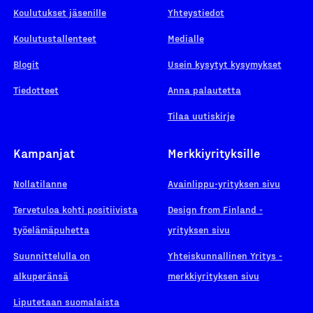
Koulutukset jäsenille
Yhteystiedot
Koulutustallenteet
Medialle
Blogit
Usein kysytyt kysymykset
Tiedotteet
Anna palautetta
Tilaa uutiskirje
Kampanjat
Merkkiyrityksille
Nollatilanne
Avainlippu-yrityksen sivu
Tervetuloa kohti positiivista
Design from Finland -
työelämäpuhetta
yrityksen sivu
Suunnittelulla on
Yhteiskunnallinen Yritys -
alkuperänsä
merkkiyrityksen sivu
Liputetaan suomalaista