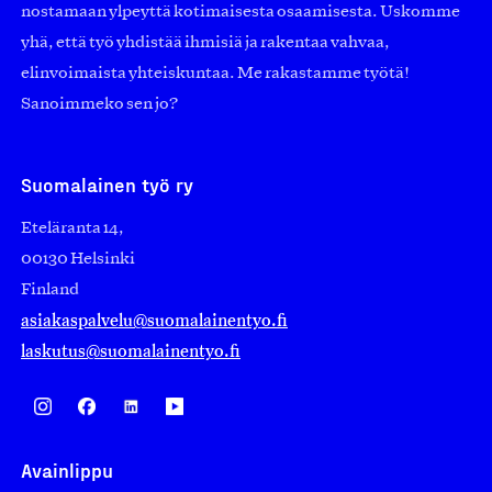
nostamaan ylpeyttä kotimaisesta osaamisesta. Uskomme
yhä, että työ yhdistää ihmisiä ja rakentaa vahvaa,
elinvoimaista yhteiskuntaa. Me rakastamme työtä!
Sanoimmeko sen jo?
Suomalainen työ ry
Eteläranta 14,
00130 Helsinki
Finland
asiakaspalvelu@suomalainentyo.fi
laskutus@suomalainentyo.fi
Avainlippu