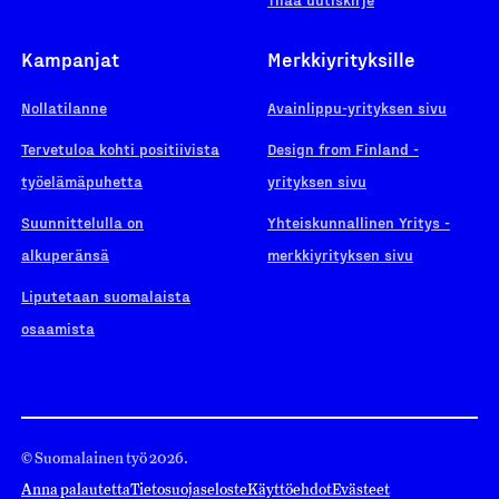
Kampanjat
Merkkiyrityksille
Nollatilanne
Avainlippu-yrityksen sivu
Tervetuloa kohti positiivista
Design from Finland -
työelämäpuhetta
yrityksen sivu
Suunnittelulla on
Yhteiskunnallinen Yritys -
alkuperänsä
merkkiyrityksen sivu
Liputetaan suomalaista
osaamista
© Suomalainen työ 2026.
Anna palautetta
Tietosuojaseloste
Käyttöehdot
Evästeet