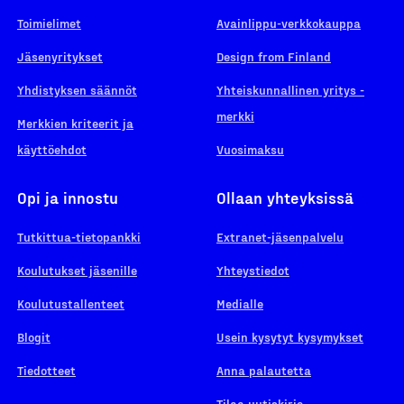
Toimielimet
Avainlippu-verkkokauppa
Jäsenyritykset
Design from Finland
Yhdistyksen säännöt
Yhteiskunnallinen yritys -
merkki
Merkkien kriteerit ja
käyttöehdot
Vuosimaksu
Opi ja innostu
Ollaan yhteyksissä
Tutkittua-tietopankki
Extranet-jäsenpalvelu
Koulutukset jäsenille
Yhteystiedot
Koulutustallenteet
Medialle
Blogit
Usein kysytyt kysymykset
Tiedotteet
Anna palautetta
Tilaa uutiskirje