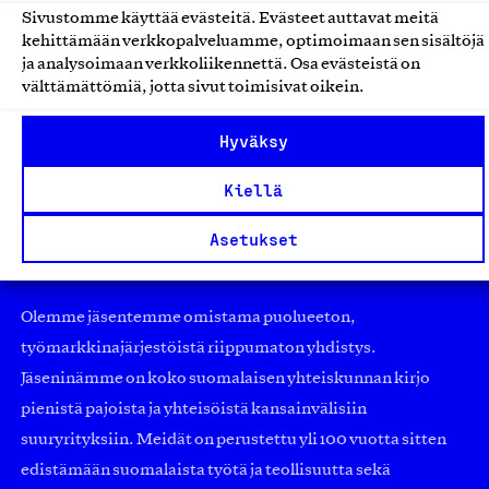
Makeiset
Sivustomme käyttää evästeitä. Evästeet auttavat meitä
Oy Freca Sales Ab, Tuote
kehittämään verkkopalveluamme, optimoimaan sen sisältöjä
ja analysoimaan verkkoliikennettä. Osa evästeistä on
Keksit ja makeiset
välttämättömiä, jotta sivut toimisivat oikein.
Hyväksy
Kiellä
Asetukset
Olemme jäsentemme omistama puolueeton,
työmarkkinajärjestöistä riippumaton yhdistys.
Jäseninämme on koko suomalaisen yhteiskunnan kirjo
pienistä pajoista ja yhteisöistä kansainvälisiin
suuryrityksiin. Meidät on perustettu yli 100 vuotta sitten
edistämään suomalaista työtä ja teollisuutta sekä