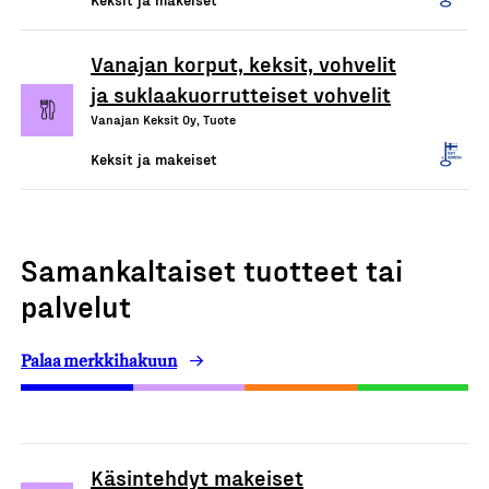
Vanajan korput, keksit, vohvelit
ja suklaakuorrutteiset vohvelit
Vanajan Keksit Oy, Tuote
Keksit ja makeiset
Samankaltaiset tuotteet tai
palvelut
Palaa merkkihakuun
Käsintehdyt makeiset