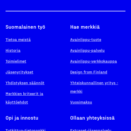
Suomalainen työ
Hae merkkiä
Tietoa meistä
Avainlippu-tuote
Historia
Avainlippu-palvelu
Toimielimet
Avainlippu-verkkokauppa
Jäsenyritykset
Design from Finland
Yhdistyksen säännöt
Yhteiskunnallinen yritys -
merkki
Merkkien kriteerit ja
käyttöehdot
Vuosimaksu
Opi ja innostu
Ollaan yhteyksissä
Tutkittua-tietopankki
Extranet-jäsenpalvelu