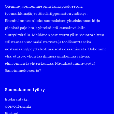
Olemme jäsentemme omistama puolueeton,
työmarkkinajärjestöistä riippumaton yhdistys.
Jäseninämme on koko suomalaisen yhteiskunnan kirjo
pienistä pajoista ja yhteisöistä kansainvälisiin
suuryrityksiin. Meidät on perustettu yli 100 vuotta sitten
edistämään suomalaista työtä ja teollisuutta sekä
nostamaan ylpeyttä kotimaisesta osaamisesta. Uskomme
yhä, että työ yhdistää ihmisiä ja rakentaa vahvaa,
elinvoimaista yhteiskuntaa. Me rakastamme työtä!
Sanoimmeko sen jo?
Suomalainen työ ry
Eteläranta 14,
00130 Helsinki
Finland