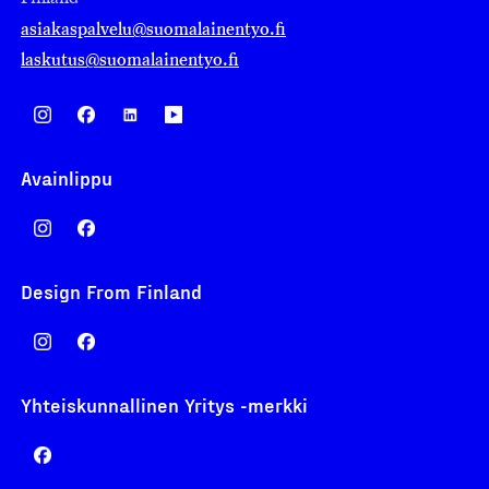
asiakaspalvelu@suomalainentyo.fi
laskutus@suomalainentyo.fi
Avainlippu
Design From Finland
Yhteiskunnallinen Yritys -merkki