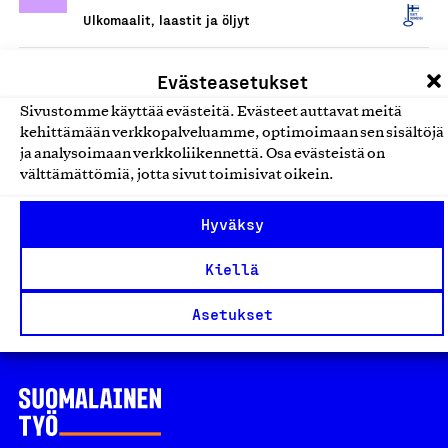
Ulkomaalit, laastit ja öljyt
Panssari Akva
Evästeasetukset
Tikkurila Oyj, Tuote
Sivustomme käyttää evästeitä. Evästeet auttavat meitä
kehittämään verkkopalveluamme, optimoimaan sen sisältöjä
Ulkomaalit, laastit ja öljyt
ja analysoimaan verkkoliikennettä. Osa evästeistä on
välttämättömiä, jotta sivut toimisivat oikein.
Panssarimaali
Tikkurila Oyj, Tuote
Hyväksy
Ulkomaalit, laastit ja öljyt
Kiellä
Asetukset