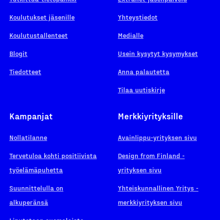
Koulutukset jäsenille
Yhteystiedot
Koulutustallenteet
Medialle
Blogit
Usein kysytyt kysymykset
Tiedotteet
Anna palautetta
Tilaa uutiskirje
Kampanjat
Merkkiyrityksille
Nollatilanne
Avainlippu-yrityksen sivu
Tervetuloa kohti positiivista
Design from Finland -
työelämäpuhetta
yrityksen sivu
Suunnittelulla on
Yhteiskunnallinen Yritys -
alkuperänsä
merkkiyrityksen sivu