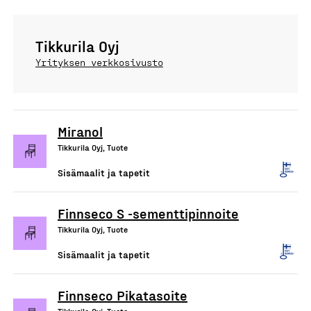
Tikkurila Oyj
Yrityksen verkkosivusto
Miranol
Tikkurila Oyj, Tuote
Sisämaalit ja tapetit
Finnseco S -sementtipinnoite
Tikkurila Oyj, Tuote
Sisämaalit ja tapetit
Finnseco Pikatasoite