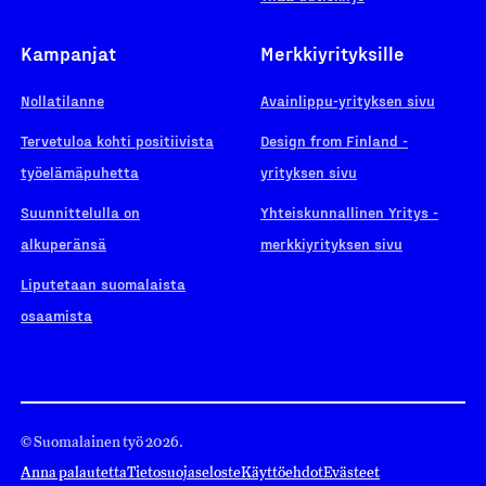
Kampanjat
Merkkiyrityksille
Nollatilanne
Avainlippu-yrityksen sivu
Tervetuloa kohti positiivista
Design from Finland -
työelämäpuhetta
yrityksen sivu
Suunnittelulla on
Yhteiskunnallinen Yritys -
alkuperänsä
merkkiyrityksen sivu
Liputetaan suomalaista
osaamista
© Suomalainen työ 2026.
Anna palautetta
Tietosuojaseloste
Käyttöehdot
Evästeet