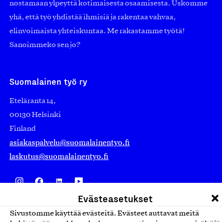
nostamaan ylpeyttä kotimaisesta osaamisesta. Uskomme
yhä, että työ yhdistää ihmisiä ja rakentaa vahvaa,
elinvoimaista yhteiskuntaa. Me rakastamme työtä!
Sanoimmeko sen jo?
Suomalainen työ ry
Eteläranta 14,
00130 Helsinki
Finland
asiakaspalvelu@suomalainentyo.fi
laskutus@suomalainentyo.fi
Evästeasetukset
Avainlippu
Sivustomme käyttää evästeitä. Evästeet auttavat meitä