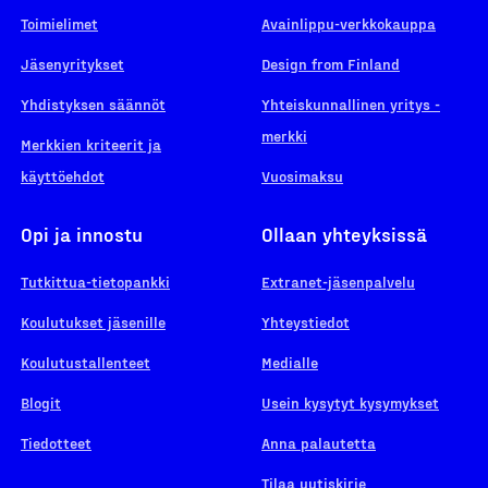
Toimielimet
Avainlippu-verkkokauppa
Jäsenyritykset
Design from Finland
Yhdistyksen säännöt
Yhteiskunnallinen yritys -
merkki
Merkkien kriteerit ja
käyttöehdot
Vuosimaksu
Opi ja innostu
Ollaan yhteyksissä
Tutkittua-tietopankki
Extranet-jäsenpalvelu
Koulutukset jäsenille
Yhteystiedot
Koulutustallenteet
Medialle
Blogit
Usein kysytyt kysymykset
Tiedotteet
Anna palautetta
Tilaa uutiskirje