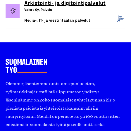
Arkistointi- ja digitointipalvelut
Valoro Oy, Palvelu
Media-, IT- ja viestintäalan palvelut
Olemme jäsentemme omistama puolueeton,
työmarkkinajärjestöistä riippumaton yhdistys.
Jäseninämme on koko suomalaisen yhteiskunnan kirjo
pienistä pajoista ja yhteisöistä kansainvälisiin
suuryrityksiin. Meidät on perustettu yli 100 vuotta sitten
edistämään suomalaista työtä ja teollisuutta sekä