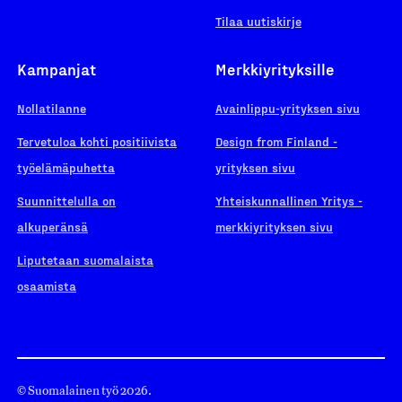
Tilaa uutiskirje
Kampanjat
Merkkiyrityksille
Nollatilanne
Avainlippu-yrityksen sivu
Tervetuloa kohti positiivista
Design from Finland -
työelämäpuhetta
yrityksen sivu
Suunnittelulla on
Yhteiskunnallinen Yritys -
alkuperänsä
merkkiyrityksen sivu
Liputetaan suomalaista
osaamista
© Suomalainen työ 2026.