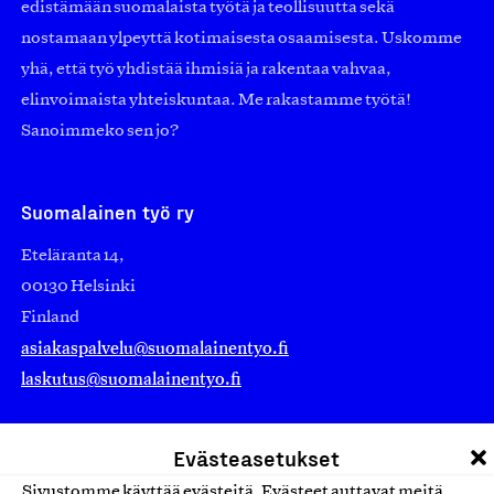
edistämään suomalaista työtä ja teollisuutta sekä
nostamaan ylpeyttä kotimaisesta osaamisesta. Uskomme
yhä, että työ yhdistää ihmisiä ja rakentaa vahvaa,
elinvoimaista yhteiskuntaa. Me rakastamme työtä!
Sanoimmeko sen jo?
Suomalainen työ ry
Eteläranta 14,
00130 Helsinki
Finland
asiakaspalvelu@suomalainentyo.fi
laskutus@suomalainentyo.fi
Evästeasetukset
Sivustomme käyttää evästeitä. Evästeet auttavat meitä