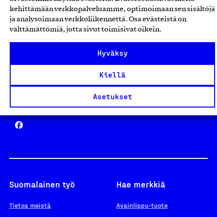
Avainlippu
kehittämään verkkopalveluamme, optimoimaan sen sisältöjä
ja analysoimaan verkkoliikennettä. Osa evästeistä on
välttämättömiä, jotta sivut toimisivat oikein.
Design From Finland
Hyväksy
Kiellä
Asetukset
Yhteiskunnallinen Yritys -merkki
Suomalainen työ
Hae merkkiä
Tietoa meistä
Avainlippu-tuote