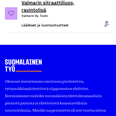
Valmarin sitraattiliuos,
ravintolisä
Valmarin Oy, Tuote
Lääkkeet ja luontaistuotteet
Olemme jäsentemme omistama puolueeton,
työmarkkinajärjestöistä riippumaton yhdistys.
Jäseninämme on koko suomalaisen yhteiskunnan kirjo
pienistä pajoista ja yhteisöistä kansainvälisiin
suuryrityksiin. Meidät on perustettu yli 100 vuotta sitten