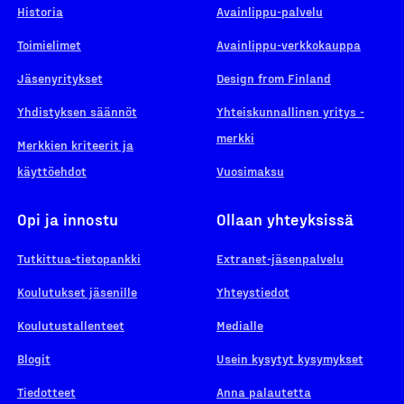
Historia
Avainlippu-palvelu
Toimielimet
Avainlippu-verkkokauppa
Jäsenyritykset
Design from Finland
Yhdistyksen säännöt
Yhteiskunnallinen yritys -
merkki
Merkkien kriteerit ja
käyttöehdot
Vuosimaksu
Opi ja innostu
Ollaan yhteyksissä
Tutkittua-tietopankki
Extranet-jäsenpalvelu
Koulutukset jäsenille
Yhteystiedot
Koulutustallenteet
Medialle
Blogit
Usein kysytyt kysymykset
Tiedotteet
Anna palautetta