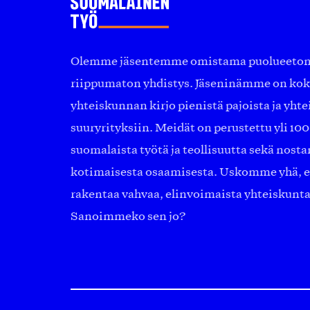
Olemme jäsentemme omistama puolueeton, 
riippumaton yhdistys. Jäseninämme on ko
yhteiskunnan kirjo pienistä pajoista ja yhte
suuryrityksiin. Meidät on perustettu yli 10
suomalaista työtä ja teollisuutta sekä nost
kotimaisesta osaamisesta. Uskomme yhä, ett
rakentaa vahvaa, elinvoimaista yhteiskunt
Sanoimmeko sen jo?