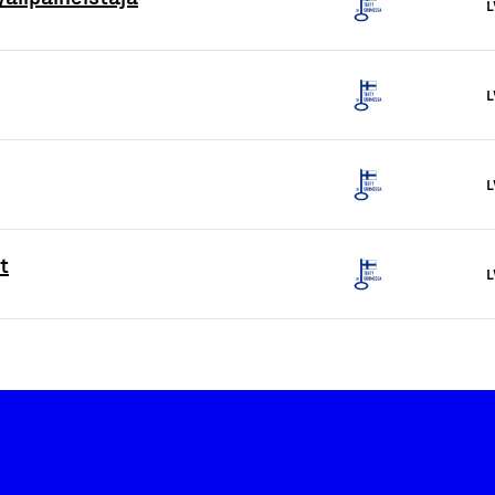
L
L
L
t
L