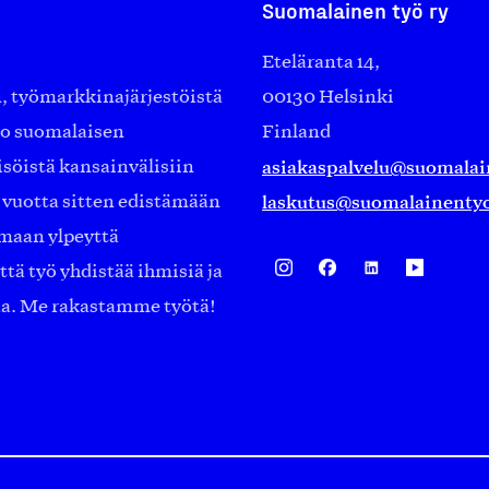
Suomalainen työ ry
Eteläranta 14,
työmarkkinajärjestöistä
00130 Helsinki
ko suomalaisen
Finland
asiakaspalvelu@suomalai
isöistä kansainvälisiin
laskutus@suomalainentyo
0 vuotta sitten edistämään
amaan ylpeyttä
ä työ yhdistää ihmisiä ja
aa. Me rakastamme työtä!