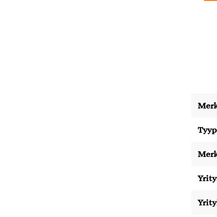
Merk
Tyyp
Merk
Yrity
Yrit