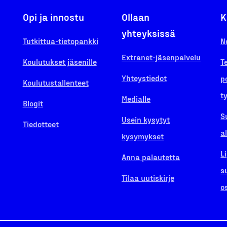
Opi ja innostu
Ollaan
K
yhteyksissä
Tutkittua-tietopankki
N
Extranet-jäsenpalvelu
Koulutukset jäsenille
T
Yhteystiedot
p
Koulutustallenteet
t
Medialle
Blogit
S
Usein kysytyt
Tiedotteet
a
kysymykset
L
Anna palautetta
s
Tilaa uutiskirje
o