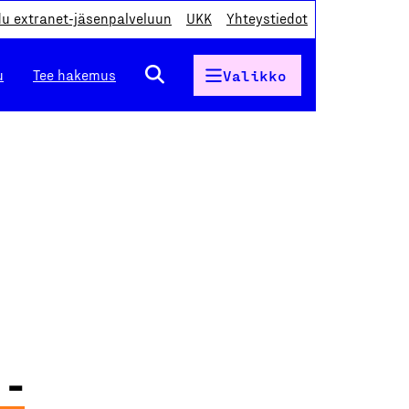
du extranet-jäsenpalveluun
UKK
Yhteystiedot
u
Tee hakemus
Valikko
 -