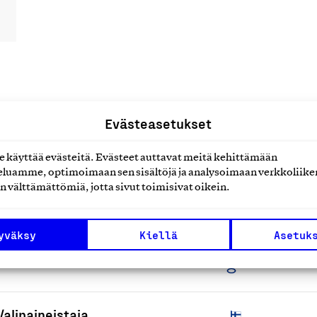
uotteet tai
Evästeasetukset
käyttää evästeitä. Evästeet auttavat meitä kehittämään
luamme, optimoimaan sen sisältöjä ja analysoimaan verkkoliike
n välttämättömiä, jotta sivut toimisivat oikein.
yväksy
Kiellä
Asetuk
VIS-tuotteet
L
alipaineistaja