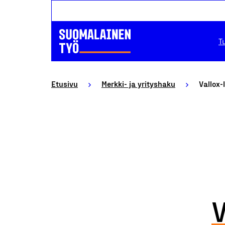
T
Etusivu
Merkki- ja yrityshaku
Vallox-
V