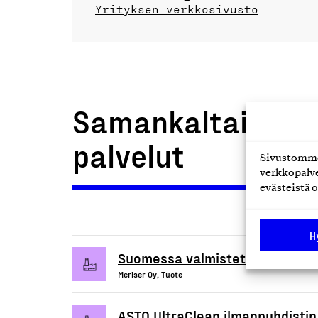
Yrityksen verkkosivusto
Samankaltaiset t
palvelut
Sivustomme 
verkkopalve
evästeistä o
H
Suomessa valmistetut Merika L
Meriser Oy, Tuote
ASTQ UltraClean ilmanpuhdistin/