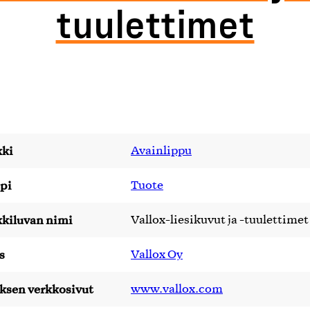
tuulettimet
ki
Avainlippu
pi
Tuote
kiluvan nimi
Vallox-liesikuvut ja -tuulettimet
s
Vallox Oy
yksen verkkosivut
www.vallox.com