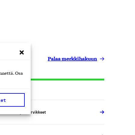
Palaa merkkihakuun
nnettä. Osa
set
VI-laitteet ja -tarvikkeet