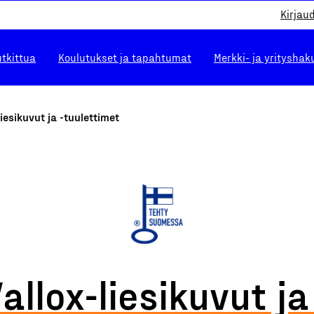
Kirjau
utkittua
Koulutukset ja tapahtumat
Merkki- ja yrityshak
liesikuvut ja -tuulettimet
allox-liesikuvut ja