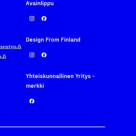
Avainlippu
Design From Finland
nentyo.fi
.fi
Yhteiskunnallinen Yritys -
merkki