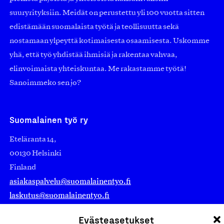
suuryrityksiin. Meidät on perustettu yli 100 vuotta sitten
edistämään suomalaista työtä ja teollisuutta sekä
nostamaan ylpeyttä kotimaisesta osaamisesta. Uskomme
yhä, että työ yhdistää ihmisiä ja rakentaa vahvaa,
elinvoimaista yhteiskuntaa. Me rakastamme työtä!
Sanoimmeko sen jo?
Suomalainen työ ry
Eteläranta 14,
00130 Helsinki
Finland
asiakaspalvelu@suomalainentyo.fi
laskutus@suomalainentyo.fi
Evästeasetukset