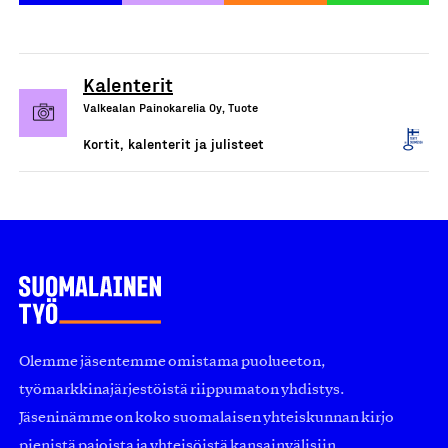
Kalenterit
Valkealan Painokarelia Oy, Tuote
Kortit, kalenterit ja julisteet
Olemme jäsentemme omistama puolueeton,
työmarkkinajärjestöistä riippumaton yhdistys.
Jäseninämme on koko suomalaisen yhteiskunnan kirjo
pienistä pajoista ja yhteisöistä kansainvälisiin