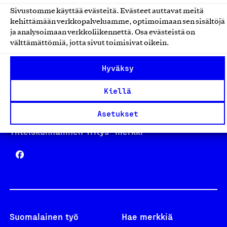
Sivustomme käyttää evästeitä. Evästeet auttavat meitä
kehittämään verkkopalveluamme, optimoimaan sen sisältöjä
Avainlippu
ja analysoimaan verkkoliikennettä. Osa evästeistä on
välttämättömiä, jotta sivut toimisivat oikein.
Hyväksy
Design From Finland
Kiellä
Asetukset
Yhteiskunnallinen Yritys -merkki
Suomalainen työ
Hae merkkiä