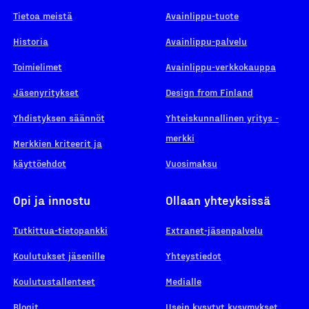
Tietoa meistä
Avainlippu-tuote
Historia
Avainlippu-palvelu
Toimielimet
Avainlippu-verkkokauppa
Jäsenyritykset
Design from Finland
Yhdistyksen säännöt
Yhteiskunnallinen yritys -
merkki
Merkkien kriteerit ja
käyttöehdot
Vuosimaksu
Opi ja innostu
Ollaan yhteyksissä
Tutkittua-tietopankki
Extranet-jäsenpalvelu
Koulutukset jäsenille
Yhteystiedot
Koulutustallenteet
Medialle
Blogit
Usein kysytyt kysymykset