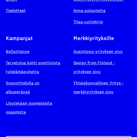
Tiedotteet
Anna palautetta
Tilaa uutiskirje
Kampanjat
Merkkiyrityksille
Nollatilanne
Avainlippu-yrityksen sivu
Tervetuloa kohti positiivista
Design from Finland -
työelämäpuhetta
yrityksen sivu
Suunnittelulla on
Yhteiskunnallinen Yritys -
alkuperänsä
merkkiyrityksen sivu
Liputetaan suomalaista
osaamista