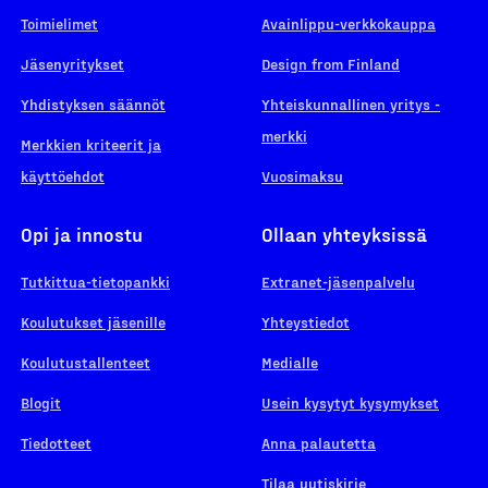
Toimielimet
Avainlippu-verkkokauppa
Jäsenyritykset
Design from Finland
Yhdistyksen säännöt
Yhteiskunnallinen yritys -
merkki
Merkkien kriteerit ja
käyttöehdot
Vuosimaksu
Opi ja innostu
Ollaan yhteyksissä
Tutkittua-tietopankki
Extranet-jäsenpalvelu
Koulutukset jäsenille
Yhteystiedot
Koulutustallenteet
Medialle
Blogit
Usein kysytyt kysymykset
Tiedotteet
Anna palautetta
Tilaa uutiskirje