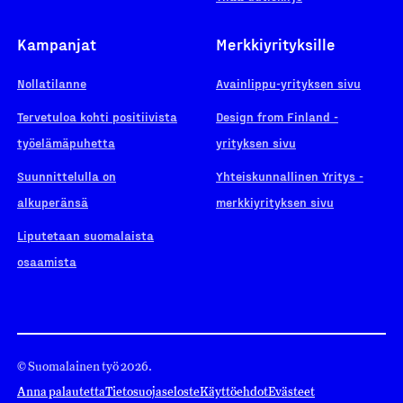
Kampanjat
Merkkiyrityksille
Nollatilanne
Avainlippu-yrityksen sivu
Tervetuloa kohti positiivista
Design from Finland -
työelämäpuhetta
yrityksen sivu
Suunnittelulla on
Yhteiskunnallinen Yritys -
alkuperänsä
merkkiyrityksen sivu
Liputetaan suomalaista
osaamista
© Suomalainen työ 2026.
Anna palautetta
Tietosuojaseloste
Käyttöehdot
Evästeet