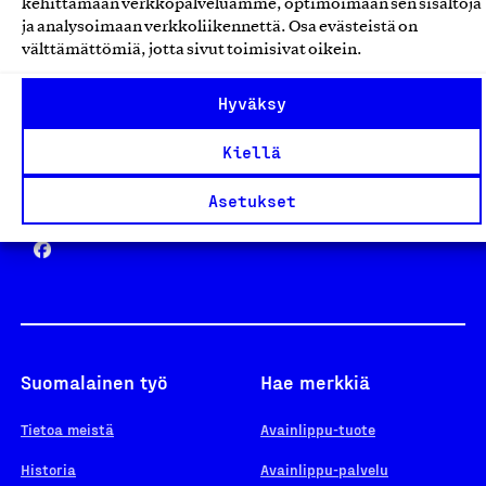
kehittämään verkkopalveluamme, optimoimaan sen sisältöjä
ja analysoimaan verkkoliikennettä. Osa evästeistä on
välttämättömiä, jotta sivut toimisivat oikein.
Design From Finland
Hyväksy
Kiellä
Yhteiskunnallinen Yritys -merkki
Asetukset
Suomalainen työ
Hae merkkiä
Tietoa meistä
Avainlippu-tuote
Historia
Avainlippu-palvelu