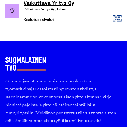
Vaikuttava Yritys Oy
Vaikuttava Yritys Oy, Palvelu
Koulutuspalvelut
Olemme jäsentemme omistama puolueeton,
työmarkkinajärjestöistä riippumaton yhdistys.
Jäseninämme on koko suomalaisen yhteiskunnan kirjo
pienistä pajoista ja yhteisöistä kansainvälisiin
suuryrityksiin. Meidät on perustettu yli 100 vuotta sitten
edistämään suomalaista työtä ja teollisuutta sekä