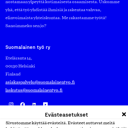
nostamaan ylpeyttä kotimaisesta osaamisesta. Uskomme
yhä, että työ yhdistää ihmisiä ja rakentaa vahvaa,
elinvoimaista yhteiskuntaa. Me rakastamme työtä!
Sanoimmeko sen jo?
Suomalainen työ ry
Eteläranta 14,
00130 Helsinki
Finland
asiakaspalvelu@suomalainentyo.fi
laskutus@suomalainentyo.fi
Evästeasetukset
Avainlippu
Sivustomme käyttää evästeitä. Evästeet auttavat meitä