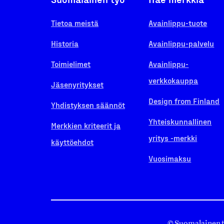
Tietoa meistä
Avainlippu-tuote
Historia
Avainlippu-palvelu
Toimielimet
Avainlippu-
verkkokauppa
Jäsenyritykset
Design from Finland
Yhdistyksen säännöt
Yhteiskunnallinen
Merkkien kriteerit ja
yritys -merkki
käyttöehdot
Vuosimaksu
© Suomalainen 