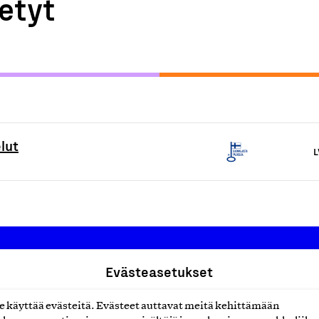
etyt
lut
L
Evästeasetukset
Suomalainen työ ry
käyttää evästeitä. Evästeet auttavat meitä kehittämään