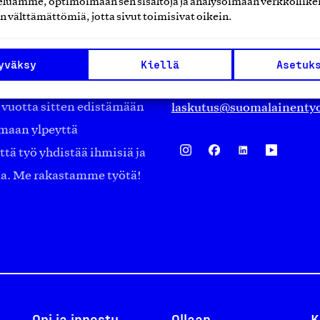
luamme, optimoimaan sen sisältöjä ja analysoimaan verkkoliike
Eteläranta 14,
n välttämättömiä, jotta sivut toimisivat oikein.
työmarkkinajärjestöistä
00130 Helsinki
ko suomalaisen
Finland
yväksy
Kiellä
Asetuk
asiakaspalvelu@suomalai
isöistä kansainvälisiin
laskutus@suomalainentyo
0 vuotta sitten edistämään
amaan ylpeyttä
ä työ yhdistää ihmisiä ja
aa. Me rakastamme työtä!
Opi ja innostu
Ollaan
K