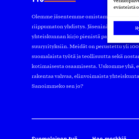
verkkopalve
evästeistä o
Olemme jäsentemme omistama puolueeton, 
riippumaton yhdistys. Jäseninämme on ko
H
yhteiskunnan kirjo pienistä pajoista ja yhte
suuryrityksiin. Meidät on perustettu yli 10
suomalaista työtä ja teollisuutta sekä nost
kotimaisesta osaamisesta. Uskomme yhä, ett
rakentaa vahvaa, elinvoimaista yhteiskunt
Sanoimmeko sen jo?
Suomalainen työ
Hae merkkiä