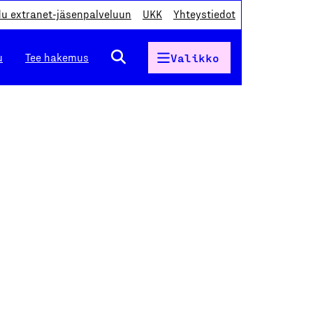
du extranet-jäsenpalveluun
UKK
Yhteystiedot
u
Tee hakemus
Valikko