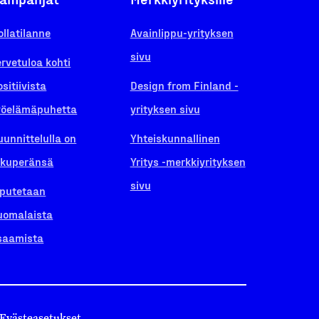
ollatilanne
Avainlippu-yrityksen
sivu
ervetuloa kohti
ositiivista
Design from Finland -
yöelämäpuhetta
yrityksen sivu
uunnittelulla on
Yhteiskunnallinen
lkuperänsä
Yritys -merkkiyrityksen
sivu
iputetaan
uomalaista
saamista
Evästeasetukset