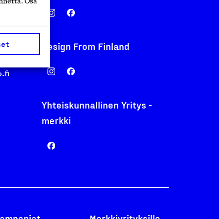
nnettä. Osa
set
Design From Finland
nentyo.fi
.fi
Yhteiskunnallinen Yritys -
merkki
ampanjat
Merkkiyrityksille