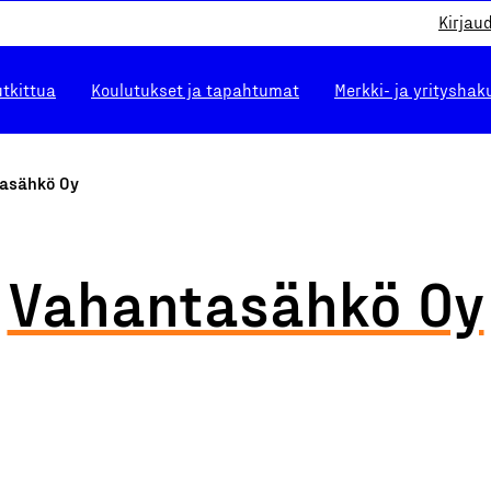
Kirjau
utkittua
Koulutukset ja tapahtumat
Merkki- ja yrityshak
asähkö Oy
Vahantasähkö Oy