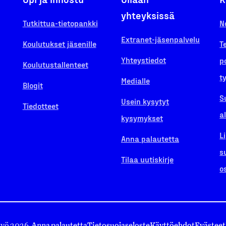
yhteyksissä
Tutkittua-tietopankki
N
Extranet-jäsenpalvelu
Koulutukset jäsenille
T
Yhteystiedot
p
Koulutustallenteet
t
Medialle
Blogit
S
Usein kysytyt
Tiedotteet
a
kysymykset
L
Anna palautetta
s
Tilaa uutiskirje
o
työ 2026.
Anna palautetta
Tietosuojaseloste
Käyttöehdot
Evästeet