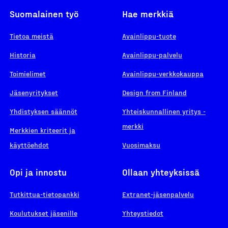
Suomalainen työ
Hae merkkiä
Tietoa meistä
Avainlippu-tuote
Historia
Avainlippu-palvelu
Toimielimet
Avainlippu-verkkokauppa
Jäsenyritykset
Design from Finland
Yhdistyksen säännöt
Yhteiskunnallinen yritys -
merkki
Merkkien kriteerit ja
käyttöehdot
Vuosimaksu
Opi ja innostu
Ollaan yhteyksissä
Tutkittua-tietopankki
Extranet-jäsenpalvelu
Koulutukset jäsenille
Yhteystiedot