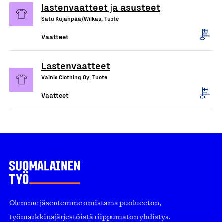
lastenvaatteet ja asusteet
Satu Kujanpää/Wilkas, Tuote
Vaatteet
Lastenvaatteet
Vainio Clothing Oy, Tuote
Vaatteet
Olemme jäsentemme omistama puolueeton,
työmarkkinajärjestöistä riippumaton yhdistys.