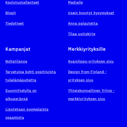
Koulutustallenteet
Medialle
Blogit
Usein kysytyt kysymykset
Tiedotteet
Anna palautetta
Tilaa uutiskirje
Kampanjat
Merkkiyrityksille
Nollatilanne
Avainlippu-yrityksen sivu
Tervetuloa kohti positiivista
Design from Finland -
työelämäpuhetta
yrityksen sivu
Suunnittelulla on
Yhteiskunnallinen Yritys -
alkuperänsä
merkkiyrityksen sivu
Liputetaan suomalaista
osaamista