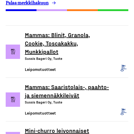
Palaa merkkihakuun
Mammas: Blinit, Granola,
Cookie, Toscakakku,
Munkkipallot
Sussis Bageri Oy, Tuote
Leipomotuotteet
Mammas: Saaristolais-, paahto-
ja siemennäkkileivät
Sussis Bageri Oy, Tuote
Leipomotuotteet
Mini-churro leivonnaiset