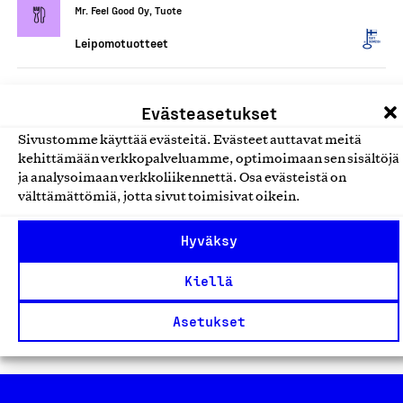
Mr. Feel Good Oy, Tuote
Leipomotuotteet
Suolaiset ja makeat
Evästeasetukset
leivonnaiset ja välipalat
Sivustomme käyttää evästeitä. Evästeet auttavat meitä
Mr. Feel Good Oy, Tuote
kehittämään verkkopalveluamme, optimoimaan sen sisältöjä
Leipomotuotteet
ja analysoimaan verkkoliikennettä. Osa evästeistä on
välttämättömiä, jotta sivut toimisivat oikein.
Suomessa valmistetut
Hyväksy
viipurinrinkelit ja bagelit
Juho Pulli Oy Helkala, Tuote
Kiellä
Leipomotuotteet
Asetukset