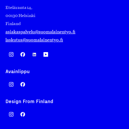
Eteläranta 14,
00130 Helsinki
Finland
asiakaspalvelu@suomalainentyo.fi
laskutus@suomalainentyo.fi
Avainlippu
Design From Finland