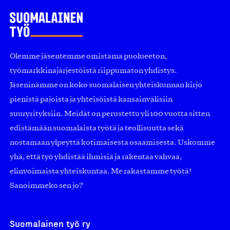
Olemme jäsentemme omistama puolueeton,
työmarkkinajärjestöistä riippumaton yhdistys.
Jäseninämme on koko suomalaisen yhteiskunnan kirjo
pienistä pajoista ja yhteisöistä kansainvälisiin
suuryrityksiin. Meidät on perustettu yli 100 vuotta sitten
edistämään suomalaista työtä ja teollisuutta sekä
nostamaan ylpeyttä kotimaisesta osaamisesta. Uskomme
yhä, että työ yhdistää ihmisiä ja rakentaa vahvaa,
elinvoimaista yhteiskuntaa. Me rakastamme työtä!
Sanoimmeko sen jo?
Suomalainen työ ry