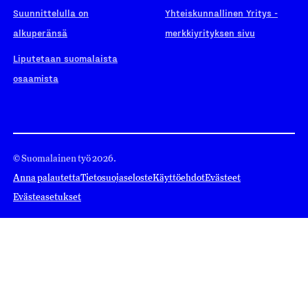
Suunnittelulla on
Yhteiskunnallinen Yritys -
alkuperänsä
merkkiyrityksen sivu
Liputetaan suomalaista
osaamista
© Suomalainen työ 2026.
Anna palautetta
Tietosuojaseloste
Käyttöehdot
Evästeet
Evästeasetukset