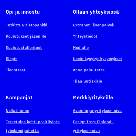
Opi ja innostu
Ollaan yhteyksissä
Tutkittua-tietopankki
Extranet-jäsenpalvelu
Koulutukset jäsenille
Yhteystiedot
Koulutustallenteet
Medialle
Blogit
Usein kysytyt kysymykset
Tiedotteet
Anna palautetta
Tilaa uutiskirje
Kampanjat
Merkkiyrityksille
Nollatilanne
Avainlippu-yrityksen sivu
Tervetuloa kohti positiivista
Design from Finland -
työelämäpuhetta
yrityksen sivu