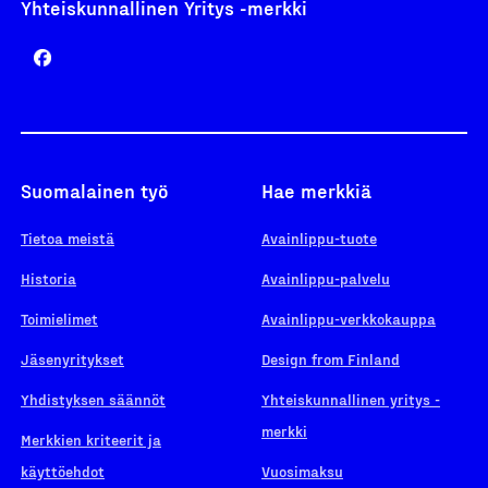
Yhteiskunnallinen Yritys -merkki
Suomalainen työ
Hae merkkiä
Tietoa meistä
Avainlippu-tuote
Historia
Avainlippu-palvelu
Toimielimet
Avainlippu-verkkokauppa
Jäsenyritykset
Design from Finland
Yhdistyksen säännöt
Yhteiskunnallinen yritys -
merkki
Merkkien kriteerit ja
käyttöehdot
Vuosimaksu